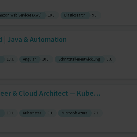
azon Web Services (AWS)
10 J.
Elasticsearch
9 J.
d | Java & Automation
)
13 J.
Angular
10 J.
Schnittstellenentwicklung
9 J.
eer & Cloud Architect — Kube...
a
10 J.
Kubernetes
8 J.
Microsoft Azure
7 J.