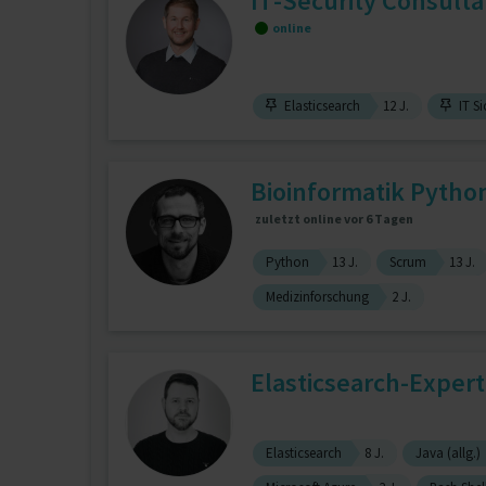
IT-Security Consulta
online
Elasticsearch
12 J.
IT Si
Bioinformatik Pytho
zuletzt online vor 6 Tagen
Python
13 J.
Scrum
13 J.
Medizinforschung
2 J.
Elasticsearch-Exper
Elasticsearch
8 J.
Java (allg.)