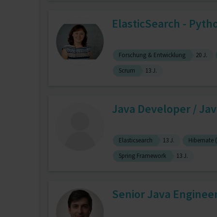
ElasticSearch - Python
Forschung & Entwicklung
20 J.
Scrum
13 J.
Java Developer / Java
Elasticsearch
13 J.
Hibernate 
Spring Framework
13 J.
Senior Java Engineer 