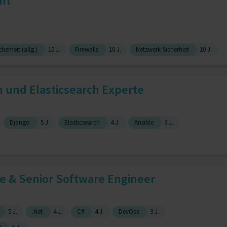
nt
cherheit (allg.)
10 J.
Firewalls
10 J.
Netzwerk-Sicherheit
10 J.
n und Elasticsearch Experte
Django
5 J.
Elasticsearch
4 J.
Ansible
3 J.
te & Senior Software Engineer
5 J.
.Net
4 J.
C#
4 J.
DevOps
3 J.