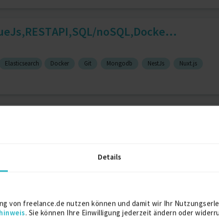
VueJs,RESTAPI,SQL/noSQL,Docke...
Elasticsearch
Docker
Git
Mongodb
NestJs
Nuxt.js
 PHP, MySQL, SOA, ElasticSe...
Details
Serviceorientierte Architektur
10 J.
Symfony
10 J.
ata analyst | ELK | MOA/AMO...
ng von freelance.de nutzen können und damit wir Ihr Nutzungserle
hinweis
. Sie können Ihre Einwilligung jederzeit ändern oder widerr