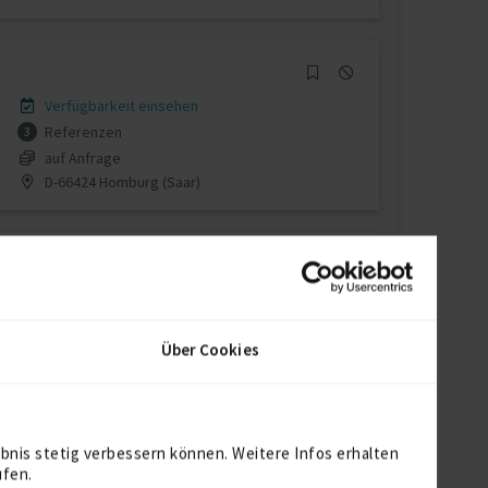
Verfügbarkeit einsehen
Referenzen
3
auf Anfrage
D-66424 Homburg (Saar)
Verfügbarkeit einsehen
Referenzen
0
Über Cookies
auf Anfrage
D-50670 Köln
bnis stetig verbessern können. Weitere Infos erhalten
ufen.