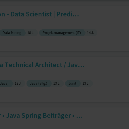
 - Data Scientist | Predi...
Data Mining
18 J.
Projektmanagement (IT)
14 J.
 Technical Architect / Jav...
(Java)
13 J.
Java (allg.)
13 J.
Junit
13 J.
• Java Spring Beiträger • ...