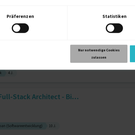
Big Data
6 J.
SQL
6 J.
Präferenzen
Statistiken
 J.
PHP MySQL Zend Elasticsearch...
Nur notwendige Cookies
zulassen
k
4 J.
Full-Stack Architect - Bi...
an (Softwareentwicklung)
10 J.