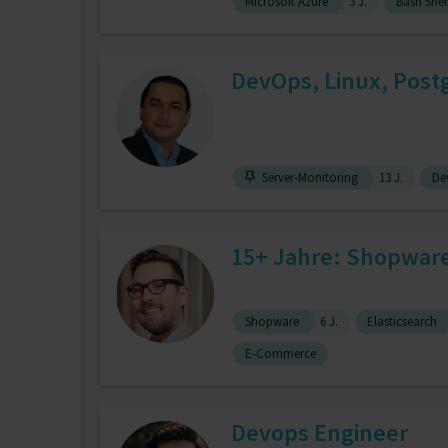
Microsoft Azure
3 J.
Bash Shel
DevOps, Linux, Postg
Server-Monitoring
13 J.
De
15+ Jahre: Shopware
Shopware
6 J.
Elasticsearch
E-Commerce
Devops Engineer