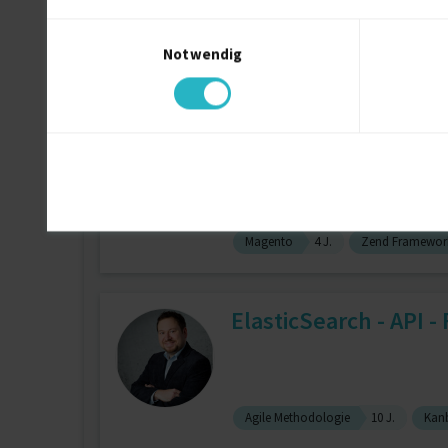
Einwilligungsauswahl
Elasticsearch
9 J.
Jira
7 J.
Notwendig
Projektleitung / Teamleitung (IT)
5
Magento Entwickler 
Magento
4 J.
Zend Framewor
ElasticSearch - API - 
Agile Methodologie
10 J.
Kanb