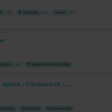
ch
4 J.
Kubernetes
4 J.
Jenkins
4 J.
er
ig Data
1 J.
Systemadministration (allg.)
 Splunk / Elasticsearch / ...
ta Science
Elasticsearch
Machine Learning