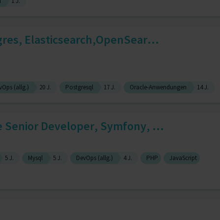
l
1 J.
res, Elasticsearch,OpenSear...
vOps (allg.)
20 J.
Postgresql
17 J.
Oracle-Anwendungen
14 J.
 Senior Developer, Symfony, ...
5 J.
Mysql
5 J.
DevOps (allg.)
4 J.
PHP
JavaScript