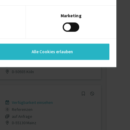
Verfügbarkeit einsehen
Referenzen
0
€80 - €130/Stunde
Marketing
95100 Argenteuil
Verfügbarkeit einsehen
Alle Cookies erlauben
Referenzen
0
€90/Stunde
D-50935 Köln
Verfügbarkeit einsehen
Referenzen
0
auf Anfrage
D-55130 Mainz