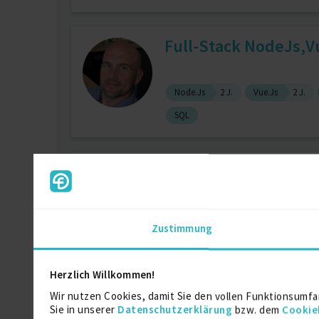
Full-Stack NodeJs,
Node.Js
2 J.
Vue.Js
2 J.
SQL
Software Architekt -
zuletzt online vor wenigen Tagen
Zustimmung
Mysql
10 J.
PHP
10 J.
Herzlich Willkommen!
Développeur Java | D
Wir nutzen Cookies, damit Sie den vollen Funktionsumfa
Sie in unserer
Datenschutzerklärung
bzw. dem
Cookie