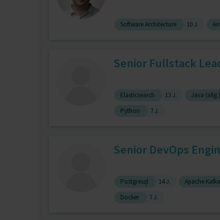
Software Architecture
10 J.
Am
Senior Fullstack Lea
Elasticsearch
13 J.
Java (allg.
Python
7 J.
Senior DevOps Engin
Postgresql
14 J.
Apache Kafk
Docker
7 J.