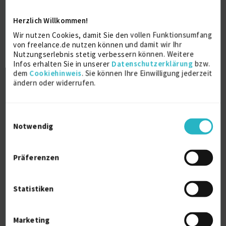
Technisches Testing
14 J.
Budgetierung
10 J.
Herzlich Willkommen!
Verfügbarkeit einsehen
Wir nutzen Cookies, damit Sie den vollen Funktionsumfang
Referenzen
0
von freelance.de nutzen können und damit wir Ihr
auf Anfrage
Nutzungserlebnis stetig verbessern können. Weitere
D-23556 Lübeck
Infos erhalten Sie in unserer
Datenschutzerklärung
bzw.
dem
Cookiehinweis
. Sie können Ihre Einwilligung jederzeit
ändern oder widerrufen.
Einwilligungsauswahl
Notwendig
Business Navigator, Executive Advisor,
Präferenzen
Coach, M...
zuletzt online vor 10 Tagen
Statistiken
Business Administrator
27 J.
Rechtsberatung
26 J.
Strategisches Management
23 J.
Marketing