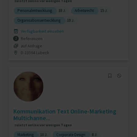
zuletzt online vor wenigen Tagen
Personalentwicklung
18 J.
Arbeitsrecht
15 J.
Organisationsentwicklung
10 J.
Verfügbarkeit einsehen
Referenzen
7
auf Anfrage
D-23564 Lübeck
Kommunikation Text Online-Marketing
Multichanne...
zuletzt online vor wenigen Tagen
Marketing
10 J.
Corporate Design
8 J.