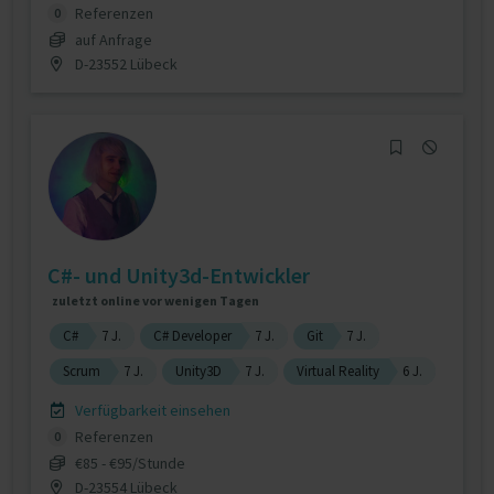
Referenzen
0
auf Anfrage
D-23552 Lübeck
C#- und Unity3d-Entwickler
zuletzt online vor wenigen Tagen
C#
7 J.
C# Developer
7 J.
Git
7 J.
Scrum
7 J.
Unity3D
7 J.
Virtual Reality
6 J.
Verfügbarkeit einsehen
Referenzen
0
€85 - €95/Stunde
D-23554 Lübeck