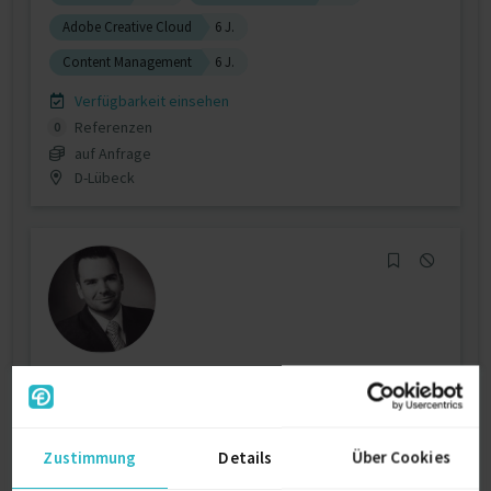
Adobe Creative Cloud
6 J.
Content Management
6 J.
Verfügbarkeit einsehen
Referenzen
0
auf Anfrage
D-Lübeck
Simulations- und Berechnungsingenieur
Automotive
Zustimmung
Details
Über Cookies
Fahrzeugsimulation
14 J.
Simulink
14 J.