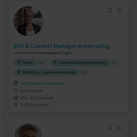
SEO & Content Manager dreisprachig
zuletzt online vor wenigen Tagen
Texter
6 J.
Suchmaschinenoptimierung
5 J.
Workshop - Kundenorientierung
1 J.
Verfügbarkeit einsehen
Referenzen
0
€50 - €130/Stunde
D-23554 Lübeck