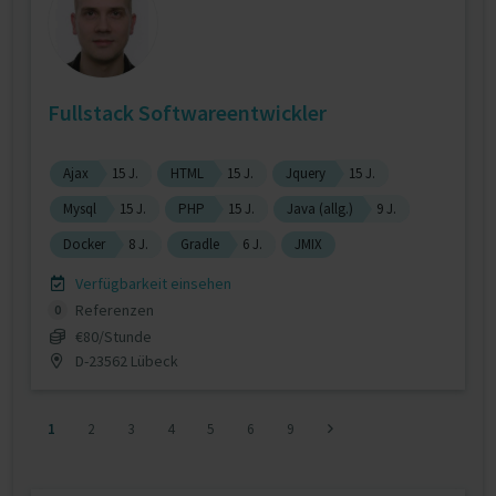
Fullstack Softwareentwickler
Ajax
15 J.
HTML
15 J.
Jquery
15 J.
Mysql
15 J.
PHP
15 J.
Java (allg.)
9 J.
Docker
8 J.
Gradle
6 J.
JMIX
Verfügbarkeit einsehen
Referenzen
0
€80/Stunde
D-23562 Lübeck
1
2
3
4
5
6
9