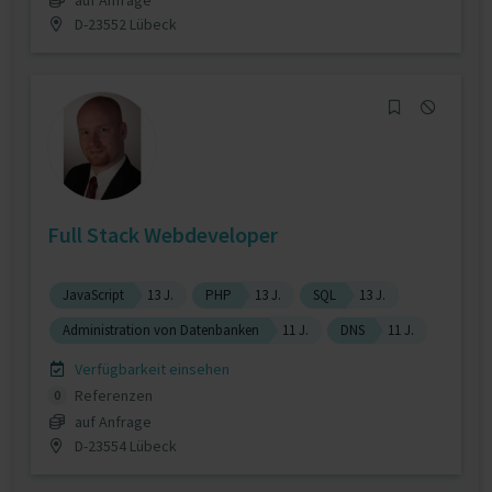
D-23552 Lübeck
Full Stack Webdeveloper
JavaScript
13 J.
PHP
13 J.
SQL
13 J.
Administration von Datenbanken
11 J.
DNS
11 J.
Verfügbarkeit einsehen
Referenzen
0
auf Anfrage
D-23554 Lübeck