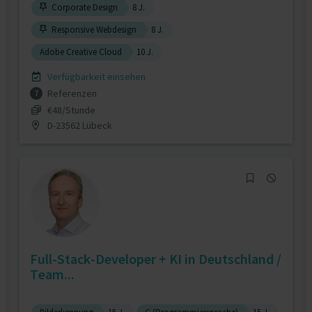
Corporate Design
8 J.
Responsive Webdesign
8 J.
Adobe Creative Cloud
10 J.
Verfügbarkeit einsehen
Referenzen
7
€48/Stunde
D-23562 Lübeck
Full-Stack-Developer + KI in Deutschland /
Team...