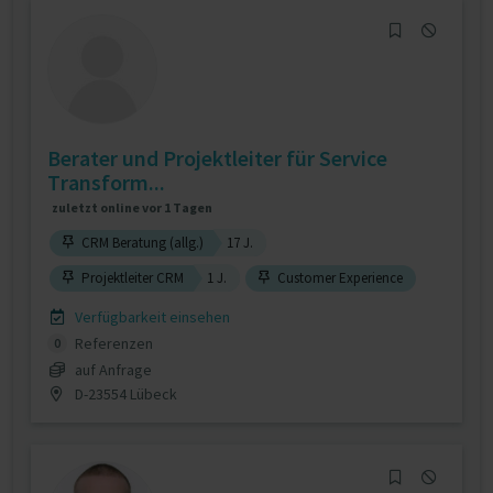
Berater und Projektleiter für Service
Transform...
zuletzt online vor 1 Tagen
CRM Beratung (allg.)
17 J.
Projektleiter CRM
1 J.
Customer Experience
Verfügbarkeit einsehen
Referenzen
0
auf Anfrage
D-23554 Lübeck