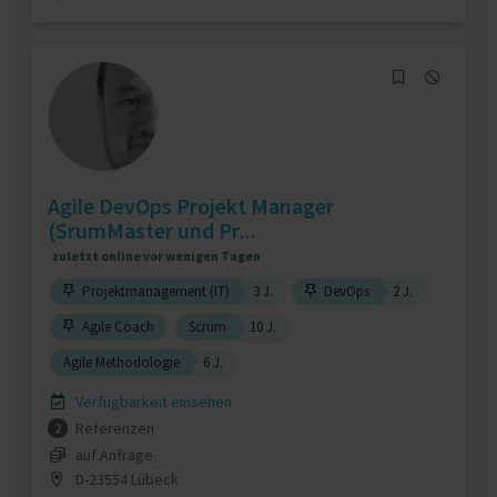
Agile DevOps Projekt Manager
(SrumMaster und Pr...
zuletzt online vor wenigen Tagen
Projektmanagement (IT)
3 J.
DevOps
2 J.
Agile Coach
Scrum
10 J.
Agile Methodologie
6 J.
Verfügbarkeit einsehen
Referenzen
2
auf Anfrage
D-23554 Lübeck