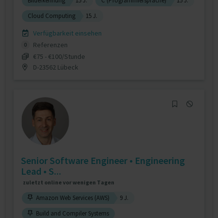
Bilderkennung
15 J.
C (Programmiersprache)
15 J.
Cloud Computing
15 J.
Verfügbarkeit einsehen
Referenzen
0
€75 - €100/Stunde
D-23562 Lübeck
Senior Software Engineer • Engineering
Lead • S...
zuletzt online vor wenigen Tagen
Amazon Web Services (AWS)
9 J.
Build and Compiler Systems