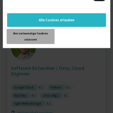
Verfügbarkeit einsehen
Referenzen
0
€350/Stunde
D-23554 Lübeck
Alle Cookies erlauben
Nur notwendige Cookies
zulassen
Software Entwickler / Data, Cloud
Engineer
Google Cloud
6 J.
Python
5 J.
Big Data
4 J.
Java (allg.)
3 J.
Agile Methodologie
3 J.
Verfügbarkeit einsehen