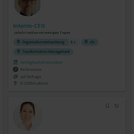
Interim-CFO
zuletzt online vor wenigen Tagen
Organisationsentwicklung
8 J.
cfo
Transformation Management
Verfügbarkeit einsehen
Referenzen
7
auf Anfrage
D-23564 Lübeck