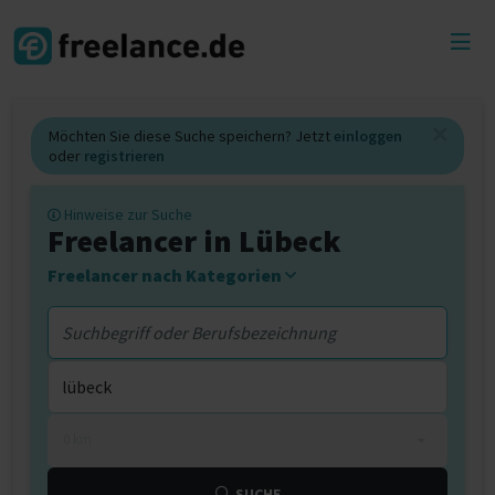
Toggl
menu
Möchten Sie diese Suche speichern? Jetzt
einloggen
oder
registrieren
Hinweise zur Suche
Freelancer in Lübeck
Freelancer nach Kategorien
0 km
SUCHE