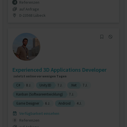
Referenzen
4
auf Anfrage
D-23568 Lübeck
Experienced 3D Applications Developer
zuletzt online vor wenigen Tagen
C#
8 J.
Unity3D
7 J.
.Net
7 J.
Kanban (Softwareentwicklung)
7 J.
Game Designer
6 J.
Android
4 J.
Verfügbarkeit einsehen
Referenzen
0
auf Anfrage