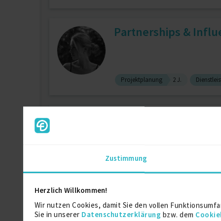
Partnerships & Infl
Projektplanung
2 J.
Dienstlei
Influencer Marketin
zuletzt online vor wenigen Tagen
Zustimmung
Marketing Manager
3 J.
Markt
Herzlich Willkommen!
Influencer Marketing
Wir nutzen Cookies, damit Sie den vollen Funktionsumfa
Sie in unserer
Datenschutzerklärung
bzw. dem
Cookie