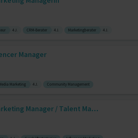
arketing Managerin
teur
4 J.
CRM-Berater
4 J.
Marketingberater
4 J.
uencer Manager
Media Marketing
4 J.
Community Management
rketing Manager / Talent Ma...