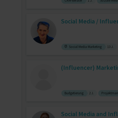
CRM-Berater
1 J.
Soziale Med
Social Media / Influ
Social Media Marketing
13 J.
(Influencer) Market
Budgetierung
2 J.
Projektma
Social Media and Inf