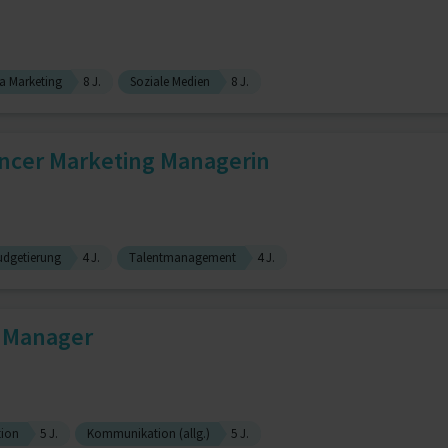
a Marketing
8 J.
Soziale Medien
8 J.
encer Marketing Managerin
udgetierung
4 J.
Talentmanagement
4 J.
s Manager
tion
5 J.
Kommunikation (allg.)
5 J.