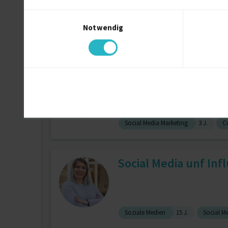
Einwilligungsauswahl
Marketing
6 J.
Veranstaltun
Notwendig
Account Management
3 J.
Influencer Manager
Social Media Marketing
3 J.
C
Social Media unf Inf
Soziale Medien
15 J.
Social M