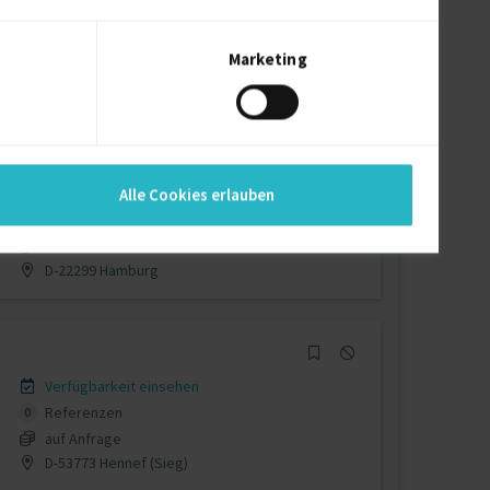
Verfügbarkeit einsehen
Referenzen
0
auf Anfrage
Marketing
D-12059 Berlin
Verfügbarkeit einsehen
Alle Cookies erlauben
Referenz
1
€60/Stunde
D-22299 Hamburg
Verfügbarkeit einsehen
Referenzen
0
auf Anfrage
D-53773 Hennef (Sieg)