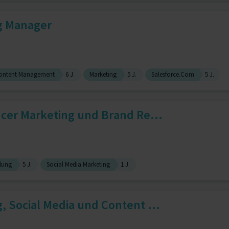
g Manager
ontent Management
6 J.
Marketing
5 J.
Salesforce.Com
5 J.
ncer Marketing und Brand Re...
lung
5 J.
Social Media Marketing
1 J.
, Social Media und Content ...