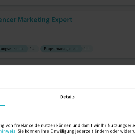
uencer Marketing Expert
stungseinkäufer
1 J.
Projektmanagement
1 J.
g Consultant
Details
forschung
2 J.
Social Media Manager
2 J.
 mit Substanz | Gründer von...
ng von freelance.de nutzen können und damit wir Ihr Nutzungserle
hinweis
. Sie können Ihre Einwilligung jederzeit ändern oder widerr