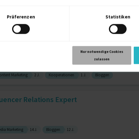
gsmanagement
5 J.
Kundendienst
3 J.
Präferenzen
Statistiken
Nur notwendige Cookies
zulassen
ontent Marketing
2 J.
Kooperationen
1 J.
Bloggen
luencer Relations Expert
edia Marketing
14 J.
Bloggen
12 J.