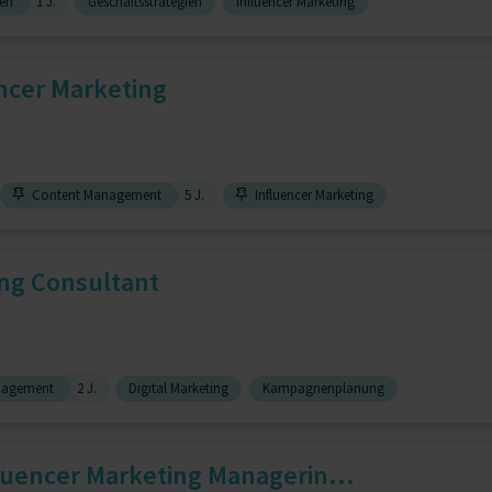
ien
1 J.
Geschäftsstrategien
Influencer Marketing
encer Marketing
Content Management
5 J.
Influencer Marketing
ing Consultant
nagement
2 J.
Digital Marketing
Kampagnenplanung
luencer Marketing Managerin...