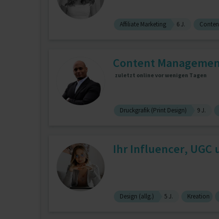
Affiliate Marketing
6 J.
Conten
Content Management,
zuletzt online vor wenigen Tagen
Druckgrafik (Print Design)
9 J.
Ihr Influencer, UGC 
Design (allg.)
5 J.
Kreation