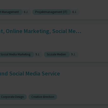
t Management
6 J.
Projektmanagement (IT)
6 J.
 Online Marketing, Social Me...
Social Media Marketing
9 J.
Soziale Medien
9 J.
und Social Media Service
Corporate Design
Creative direction