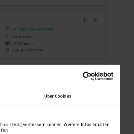
Verfügbarkeit einsehen
Referenzen
0
€80/Stunde
D-81369 München
Verfügbarkeit einsehen
Referenzen
0
Über Cookies
€60/Stunde
D-94169 Thurmansbang
bnis stetig verbessern können. Weitere Infos erhalten
ufen.