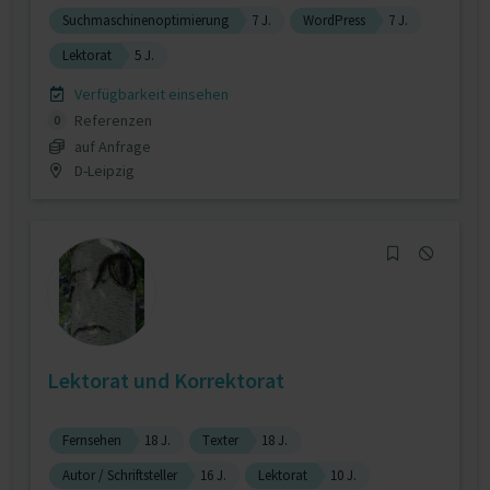
Suchmaschinenoptimierung
7 J.
WordPress
7 J.
Lektorat
5 J.
Verfügbarkeit einsehen
Referenzen
0
auf Anfrage
D-Leipzig
Lektorat und Korrektorat
Fernsehen
18 J.
Texter
18 J.
Autor / Schriftsteller
16 J.
Lektorat
10 J.