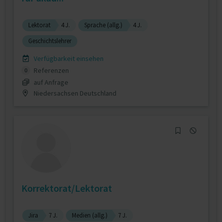
Lektorat
4 J.
Sprache (allg.)
4 J.
Geschichtslehrer
Verfügbarkeit einsehen
Referenzen
0
auf Anfrage
Niedersachsen Deutschland
Korrektorat/Lektorat
Jira
7 J.
Medien (allg.)
7 J.