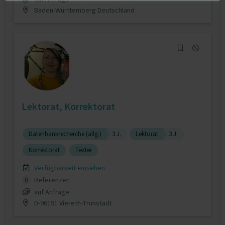
Baden-Württemberg Deutschland
Lektorat, Korrektorat
Datenbankrecherche (allg.)
3 J.
Lektorat
3 J.
Korrektorat
Texter
Verfügbarkeit einsehen
Referenzen
0
auf Anfrage
D-96191 Viereth-Trunstadt