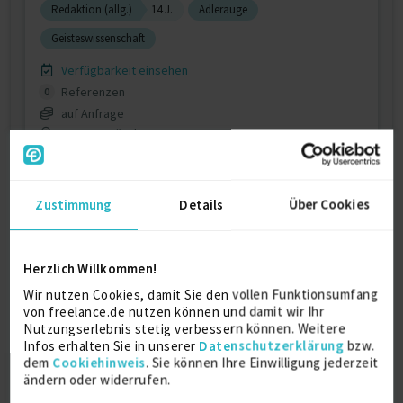
Redaktion (allg.)
14 J.
Adlerauge
Geisteswissenschaft
Verfügbarkeit einsehen
Referenzen
0
auf Anfrage
D-80798 München
Zustimmung
Details
Über Cookies
Herzlich Willkommen!
Wir nutzen Cookies, damit Sie den vollen Funktionsumfang
Text. Lektorat. Korrektorat.
von freelance.de nutzen können und damit wir Ihr
Nutzungserlebnis stetig verbessern können. Weitere
Infos erhalten Sie in unserer
Datenschutzerklärung
bzw.
Copywriting
Korrektorat
Lektorat
dem
Cookiehinweis
. Sie können Ihre Einwilligung jederzeit
ändern oder widerrufen.
Sensitivity Reading
Texter