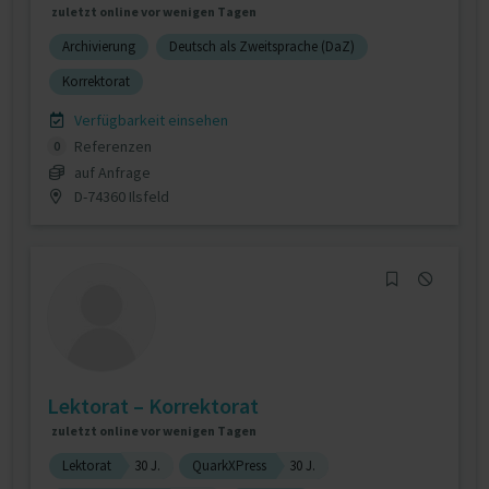
zuletzt online vor wenigen Tagen
Archivierung
Deutsch als Zweitsprache (DaZ)
Korrektorat
Verfügbarkeit einsehen
Referenzen
0
auf Anfrage
D-74360 Ilsfeld
Lektorat – Korrektorat
zuletzt online vor wenigen Tagen
Lektorat
30 J.
QuarkXPress
30 J.