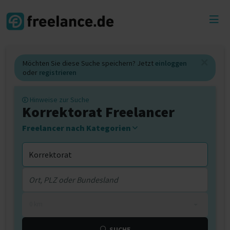
Toggl
menu
Möchten Sie diese Suche speichern? Jetzt
einloggen
oder
registrieren
Hinweise zur Suche
Korrektorat Freelancer
Freelancer nach Kategorien
0 km
SUCHE