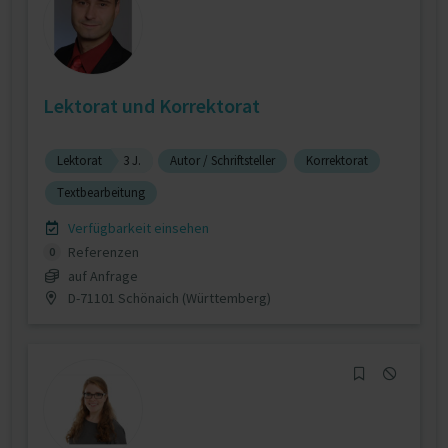
Lektorat und Korrektorat
Lektorat
3 J.
Autor / Schriftsteller
Korrektorat
Textbearbeitung
Verfügbarkeit einsehen
Referenzen
0
auf Anfrage
D-71101 Schönaich (Württemberg)