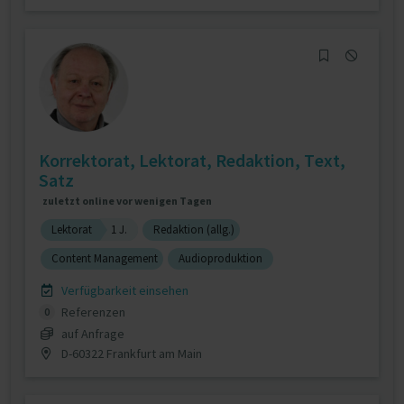
Korrektorat, Lektorat, Redaktion, Text,
Satz
zuletzt online vor wenigen Tagen
Lektorat
1 J.
Redaktion (allg.)
Content Management
Audioproduktion
Verfügbarkeit einsehen
Referenzen
0
auf Anfrage
D-60322 Frankfurt am Main