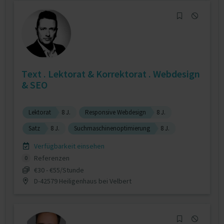
Text . Lektorat & Korrektorat . Webdesign
& SEO
Lektorat
8 J.
Responsive Webdesign
8 J.
Satz
8 J.
Suchmaschinenoptimierung
8 J.
Verfügbarkeit einsehen
Referenzen
0
€30 - €55/Stunde
D-42579 Heiligenhaus bei Velbert