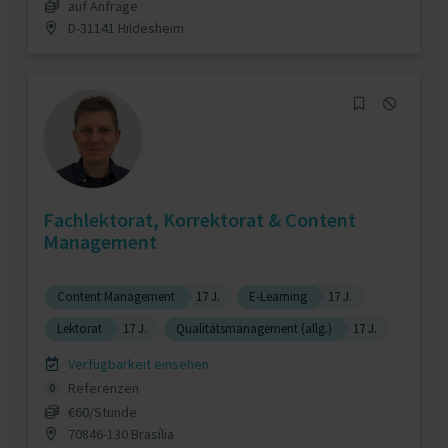
auf Anfrage
D-31141 Hildesheim
Fachlektorat, Korrektorat & Content
Management
Content Management
17 J.
E-Learning
17 J.
Lektorat
17 J.
Qualitätsmanagement (allg.)
17 J.
Verfügbarkeit einsehen
Referenzen
0
€60/Stunde
70846-130 Brasília