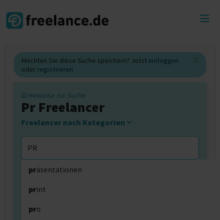
Toggl
menu
Möchten Sie diese Suche speichern? Jetzt
einloggen
oder
registrieren
Hinweise zur Suche
Pr Freelancer
Freelancer nach Kategorien
pr
äsentationen
pr
int
0 km
pr
o
SUCHE