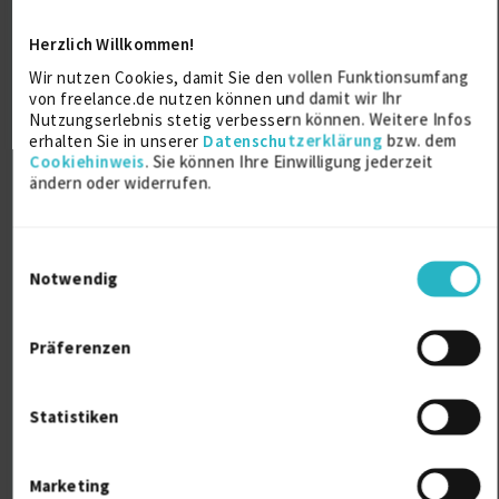
Verfügbarkeit einsehen
Referenzen
15
Herzlich Willkommen!
auf Anfrage
Wir nutzen Cookies, damit Sie den vollen Funktionsumfang
D-50823 Köln
von freelance.de nutzen können und damit wir Ihr
Nutzungserlebnis stetig verbessern können. Weitere Infos
erhalten Sie in unserer
Datenschutzerklärung
bzw. dem
Cookiehinweis
. Sie können Ihre Einwilligung jederzeit
ändern oder widerrufen.
Einwilligungsauswahl
Notwendig
Kommunikationsberaterin mit
Schwerpunkt PR, Soc...
Präferenzen
Öffentlichkeitsarbeit
16 J.
Statistiken
Social Media Marketing
11 J.
Kommunikation (allg.)
Verfügbarkeit einsehen
Referenzen
Marketing
0