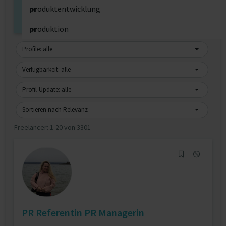
pr
oduktentwicklung
Erweiterte Suche
pr
oduktion
pr
oduktmanagement
Profile: alle
pr
ogrammierer
Verfügbarkeit: alle
pr
ojektassistenz
Profil-Update: alle
pr
ojektcontrolling
Sortieren nach Relevanz
Freelancer:
1-20 von 3301
pr
ojektingenieur
pr
ojektleiter
pr
ojektmanager
pr
ojektsteuerung
pr
ototypen
PR Referentin PR Managerin