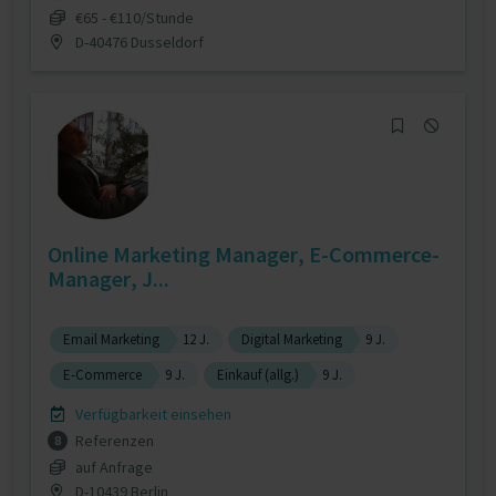
€65 - €110/Stunde
D-40476 Dusseldorf
Online Marketing Manager, E-Commerce-
Manager, J...
Email Marketing
12 J.
Digital Marketing
9 J.
E-Commerce
9 J.
Einkauf (allg.)
9 J.
Verfügbarkeit einsehen
Referenzen
8
auf Anfrage
D-10439 Berlin