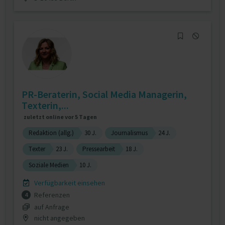
PR-Beraterin, Social Media Managerin,
Texterin,...
zuletzt online vor 5 Tagen
Redaktion (allg.)
30 J.
Journalismus
24 J.
Texter
23 J.
Pressearbeit
18 J.
Soziale Medien
10 J.
Verfügbarkeit einsehen
Referenzen
4
auf Anfrage
nicht angegeben