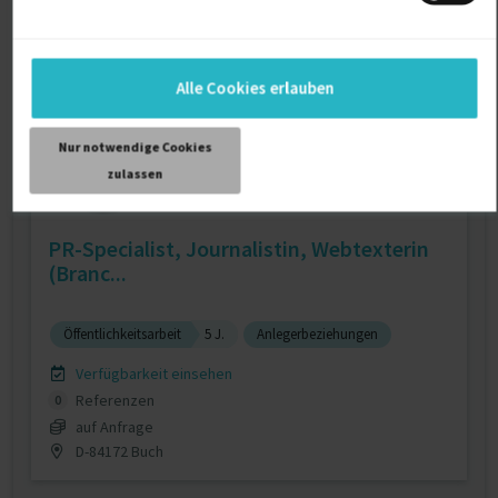
auf Anfrage
D-83233 Bernau am Chiemsee
Alle Cookies erlauben
Nur notwendige Cookies
zulassen
PR-Specialist, Journalistin, Webtexterin
(Branc...
Öffentlichkeitsarbeit
5 J.
Anlegerbeziehungen
Verfügbarkeit einsehen
Referenzen
0
auf Anfrage
D-84172 Buch