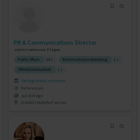
PR & Communications Director
zuletzt online vor 2 Tagen
Public Affairs
14 J.
Kommunikationsberatung
1 J.
Öffentlichkeitsarbeit
1 J.
Verfügbarkeit einsehen
Referenzen
0
auf Anfrage
D-84453 Mühldorf am Inn