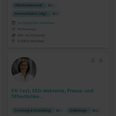
Öffentlichkeitsarbeit
18 J.
Kommunikation (allg.)
18 J.
Verfügbarkeit einsehen
Referenzen
0
€80 - €150/Stunde
D-80801 München
PR-Text, SEO-Webtexte, Presse- und
Öffentlichke...
Forschung & Entwicklung
16 J.
Grafikdesign
16 J.