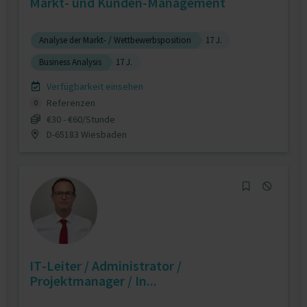
Markt- und Kunden-Management
Analyse der Markt- / Wettbewerbsposition
17 J.
Business Analysis
17 J.
Verfügbarkeit einsehen
Referenzen
0
€30 - €60/Stunde
D-65183 Wiesbaden
IT-Leiter / Administrator /
Projektmanager / In...