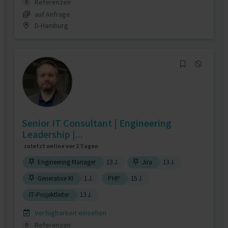
Referenzen
0
auf Anfrage
D-Hamburg
Senior IT Consultant | Engineering
Leadership |...
zuletzt online vor 1 Tagen
Engineering Manager
13 J.
Jira
13 J.
Generative KI
1 J.
PHP
15 J.
IT-Projektleiter
13 J.
Verfügbarkeit einsehen
Referenzen
0