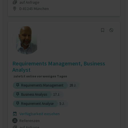
auf Anfrage
D-81245 München
Requirements Management, Business
Analyst
zuletzt online vor wenigen Tagen
Requirements Management
28 J.
Business Analysis
17 J.
Requirement Analyse
5 J.
Verfügbarkeit einsehen
Referenzen
21
auf Anfrage