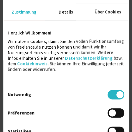
Zustimmung
Details
Über Cookies
IT Project- & Programmanager
Herzlich Willkommen!
Wir nutzen Cookies, damit Sie den vollen Funktionsumfang
von freelance.de nutzen können und damit wir Ihr
Projektmanagement (IT)
7 J.
Nutzungserlebnis stetig verbessern können. Weitere
SAP Beratung (allg.)
7 J.
Confluence
7 J.
Infos erhalten Sie in unserer
Datenschutzerklärung
bzw.
dem
Cookiehinweis
. Sie können Ihre Einwilligung jederzeit
Jira
7 J.
ändern oder widerrufen.
Verfügbarkeit einsehen
Referenzen
0
Einwilligungsauswahl
auf Anfrage
Notwendig
D-66119 Saarbrücken
Präferenzen
Statistiken