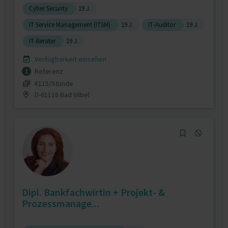
Cyber Security
19 J.
IT Service Management (ITSM)
19 J.
IT-Auditor
19 J.
IT-Berater
19 J.
Verfügbarkeit einsehen
Referenz
1
€115/Stunde
D-61118 Bad Vilbel
Dipl. Bankfachwirtin + Projekt- &
Prozessmanage...