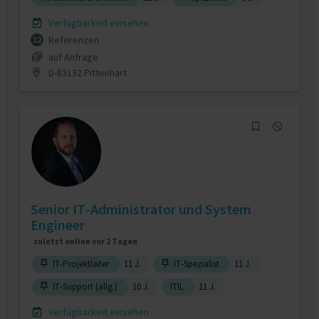
Verfügbarkeit einsehen
Referenzen
12
auf Anfrage
D-83132 Pittenhart
Senior IT-Administrator und System
Engineer
zuletzt online vor 2 Tagen
IT-Projektleiter
11 J.
IT-Spezialist
11 J.
IT-Support (allg.)
10 J.
ITIL
11 J.
Verfügbarkeit einsehen