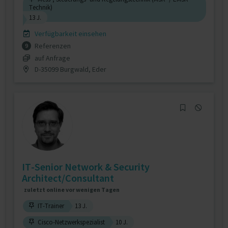
Technik)
13 J.
Verfügbarkeit einsehen
Referenzen
9
auf Anfrage
D-35099 Burgwald, Eder
IT-Senior Network & Security
Architect/Consultant
zuletzt online vor wenigen Tagen
IT-Trainer
13 J.
Cisco-Netzwerkspezialist
10 J.