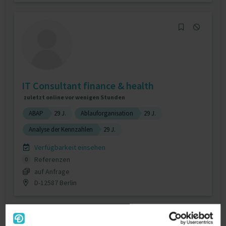
IT Consultant finance & health
zuletzt online vor wenigen Stunden
ABAP
29 J.
Ablauforganisation
29 J.
Analyse der Kennzahlen
29 J.
Verfügbarkeit einsehen
Referenzen
0
auf Anfrage
D-12587 Berlin