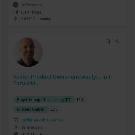
Referenzen
5
auf Anfrage
D-85737 Ismaning
Senior Product Owner und Analyst in IT-
Entwickl...
Projektleitung / Teamleitung (IT)
18 J.
Business Analysis
12 J.
Verfügbarkeit einsehen
Referenzen
0
€110/Stunde