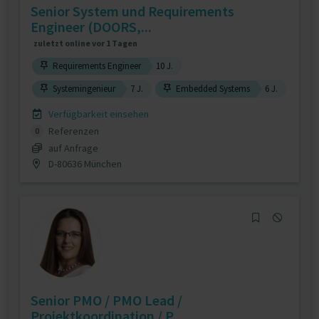
Senior System und Requirements
Engineer (DOORS,...
zuletzt online vor 1 Tagen
Requirements Engineer
10 J.
Systemingenieur
7 J.
Embedded Systems
6 J.
Verfügbarkeit einsehen
Referenzen
0
auf Anfrage
D-80636 München
Senior PMO / PMO Lead /
Projektkoordination / P...