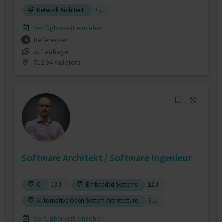
Network Architect
7 J.
Verfügbarkeit einsehen
Referenzen
4
auf Anfrage
712 34 Hällefors
Software Architekt / Software Ingenieur
C
13 J.
Embedded Systems
12 J.
Automotive Open System Architecture
9 J.
Verfügbarkeit einsehen