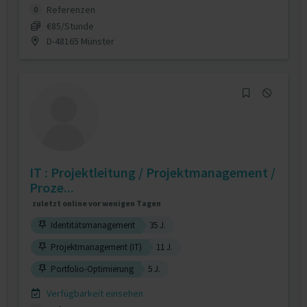
Referenzen
0
€85/Stunde
D-48165 Münster
IT : Projektleitung / Projektmanagement /
Proze...
zuletzt online vor wenigen Tagen
Identitätsmanagement
35 J.
Projektmanagement (IT)
11 J.
Portfolio-Optimierung
5 J.
Verfügbarkeit einsehen