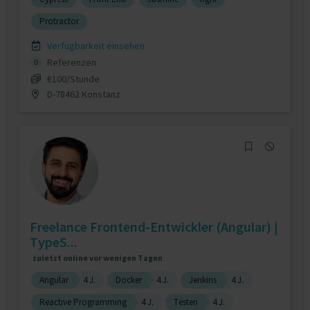
Protractor
Verfügbarkeit einsehen
Referenzen
0
€100/Stunde
D-78462 Konstanz
Freelance Frontend-Entwickler (Angular) |
TypeS...
zuletzt online vor wenigen Tagen
Angular
4 J.
Docker
4 J.
Jenkins
4 J.
Reactive Programming
4 J.
Testen
4 J.