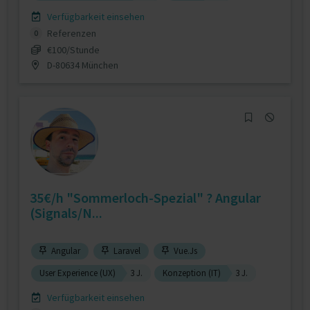
Verfügbarkeit einsehen
Referenzen
0
€100/Stunde
D-80634 München
35€/h "Sommerloch-Spezial" ? Angular
(Signals/N...
Angular
Laravel
Vue.Js
User Experience (UX)
3 J.
Konzeption (IT)
3 J.
Verfügbarkeit einsehen