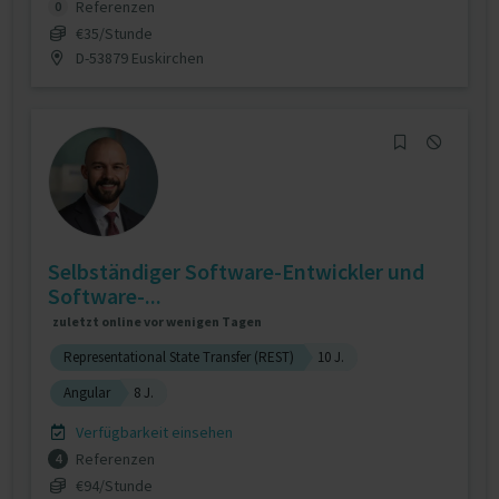
Referenzen
0
€35/Stunde
D-53879 Euskirchen
Selbständiger Software-Entwickler und
Software-...
zuletzt online vor wenigen Tagen
Representational State Transfer (REST)
10 J.
Angular
8 J.
Verfügbarkeit einsehen
Referenzen
4
€94/Stunde