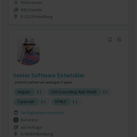
Referenzen
0
€95/Stunde
D-22159 Hamburg
Senior Software Entwickler
zuletzt online vor wenigen Tagen
Angular
2 J.
CSS (Cascading Style Sheet)
2 J.
Typescript
2 J.
HTML5
1 J.
Verfügbarkeit einsehen
Referenz
1
auf Anfrage
D-90459 Nürnberg