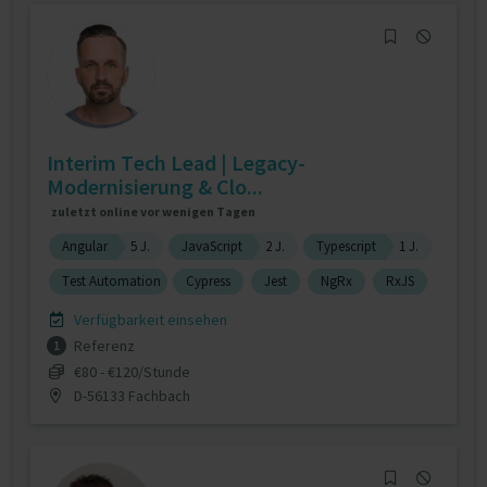
Interim Tech Lead | Legacy-
Modernisierung & Clo...
zuletzt online vor wenigen Tagen
Angular
5 J.
JavaScript
2 J.
Typescript
1 J.
Test Automation
Cypress
Jest
NgRx
RxJS
Verfügbarkeit einsehen
Referenz
1
€80 - €120/Stunde
D-56133 Fachbach