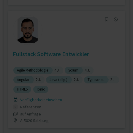
Fullstack Software Entwickler
Agile Methodologie
4 J.
Scrum
4 J.
Angular
2 J.
Java (allg.)
2 J.
Typescript
2 J.
HTML5
Ionic
Verfügbarkeit einsehen
Referenzen
0
auf Anfrage
A-5020 Salzburg