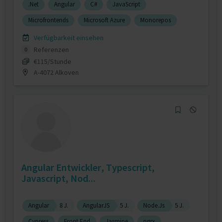
.Net
Angular
C#
JavaScript
Microfrontends
Microsoft Azure
Monorepos
Verfügbarkeit einsehen
Referenzen
0
€115/Stunde
A-4072 Alkoven
Angular Entwickler, Typescript,
Javascript, Nod...
Angular
8 J.
AngularJS
5 J.
Node.Js
5 J.
Cypress
Front End
Jasmine
ngrx