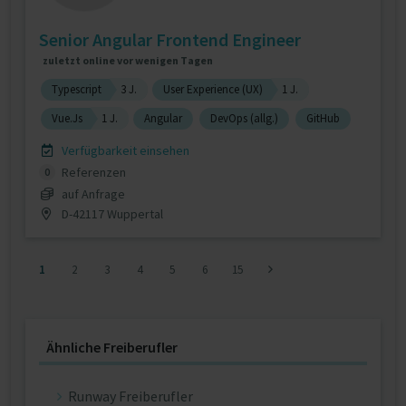
Senior Angular Frontend Engineer
zuletzt online vor wenigen Tagen
Typescript
3 J.
User Experience (UX)
1 J.
Vue.Js
1 J.
Angular
DevOps (allg.)
GitHub
Verfügbarkeit einsehen
Referenzen
0
auf Anfrage
D-42117 Wuppertal
1
2
3
4
5
6
15
Ähnliche Freiberufler
Runway Freiberufler