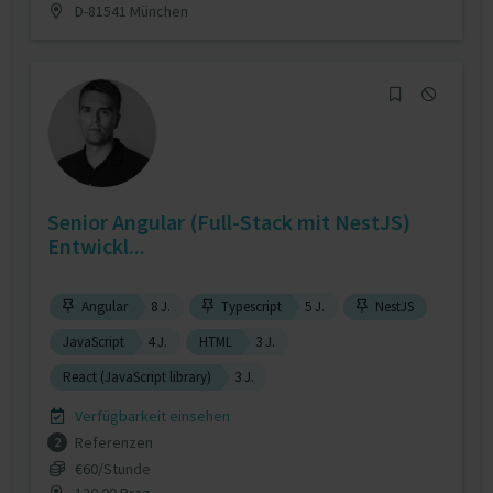
D-81541 München
Senior Angular (Full-Stack mit NestJS)
Entwickl...
Angular
8 J.
Typescript
5 J.
NestJS
JavaScript
4 J.
HTML
3 J.
React (JavaScript library)
3 J.
Verfügbarkeit einsehen
Referenzen
2
€60/Stunde
120 00 Prag