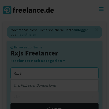
Toggl
menu
Möchten Sie diese Suche speichern? Jetzt
einloggen
oder
registrieren
Hinweise zur Suche
Rxjs Freelancer
Freelancer nach Kategorien
0 km
SUCHE