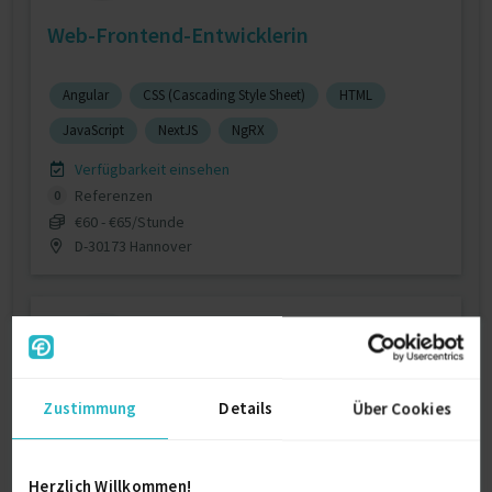
Web-Frontend-Entwicklerin
Angular
CSS (Cascading Style Sheet)
HTML
JavaScript
NextJS
NgRX
Verfügbarkeit einsehen
Referenzen
0
€60 - €65/Stunde
D-30173 Hannover
Zustimmung
Details
Über Cookies
Professionelle Software-Entwicklung
Herzlich Willkommen!