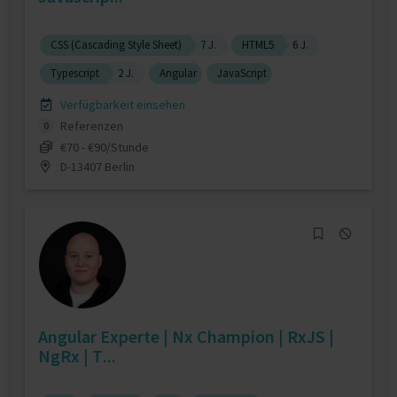
CSS (Cascading Style Sheet)
7 J.
HTML5
6 J.
Typescript
2 J.
Angular
JavaScript
Verfügbarkeit einsehen
Referenzen
0
€70 - €90/Stunde
D-13407 Berlin
Angular Experte | Nx Champion | RxJS |
NgRx | T...