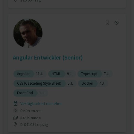
Angular Entwickler (Senior)
Angular
11 J.
HTML
9 J.
Typescript
7 J.
CSS (Cascading Style Sheet)
5 J.
Docker
4 J.
Front End
1 J.
Verfügbarkeit einsehen
Referenzen
0
€45/Stunde
D-04103 Leipzig