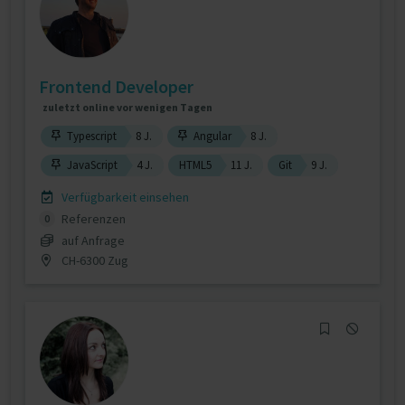
Frontend Developer
zuletzt online vor wenigen Tagen
Typescript
8 J.
Angular
8 J.
JavaScript
4 J.
HTML5
11 J.
Git
9 J.
Verfügbarkeit einsehen
Referenzen
0
auf Anfrage
CH-6300 Zug