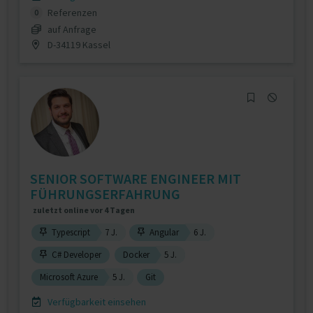
Referenzen
0
auf Anfrage
D-34119 Kassel
SENIOR SOFTWARE ENGINEER MIT
FÜHRUNGSERFAHRUNG
zuletzt online vor 4 Tagen
Typescript
7 J.
Angular
6 J.
C# Developer
Docker
5 J.
Microsoft Azure
5 J.
Git
Verfügbarkeit einsehen