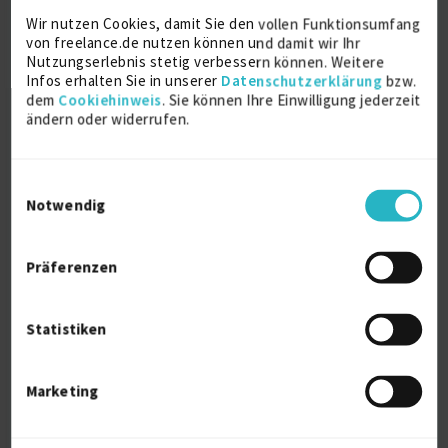
Front End
6 J.
Typescript
3 J.
Git
2 J.
Wir nutzen Cookies, damit Sie den vollen Funktionsumfang
von freelance.de nutzen können und damit wir Ihr
Angular
1 J.
Angular Material
J2EE
Karma
Nutzungserlebnis stetig verbessern können. Weitere
Infos erhalten Sie in unserer
Datenschutzerklärung
bzw.
NgRx
RxJs
dem
Cookiehinweis
. Sie können Ihre Einwilligung jederzeit
ändern oder widerrufen.
Verfügbarkeit einsehen
Referenzen
0
€97/Stunde
Einwilligungsauswahl
Deutschland
Notwendig
Präferenzen
Statistiken
Angular Frontend Architekt/Senior/Lead
Marketing
Angular
6 J.
Software Architecture
5 J.
Node.Js