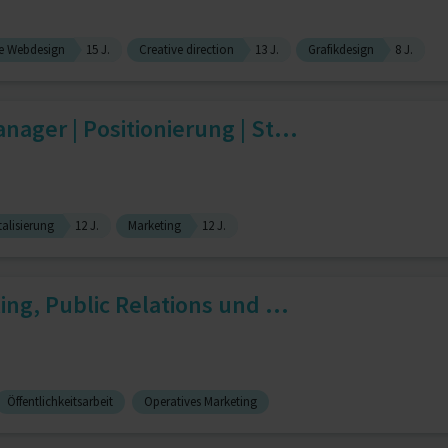
e Webdesign
15 J.
Creative direction
13 J.
Grafikdesign
8 J.
ager | Positionierung | St...
talisierung
12 J.
Marketing
12 J.
ing, Public Relations und ...
Öffentlichkeitsarbeit
Operatives Marketing