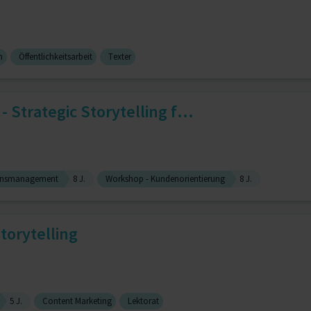
n
Öffentlichkeitsarbeit
Texter
- Strategic Storytelling f...
onsmanagement
8 J.
Workshop - Kundenorientierung
8 J.
torytelling
5 J.
Content Marketing
Lektorat