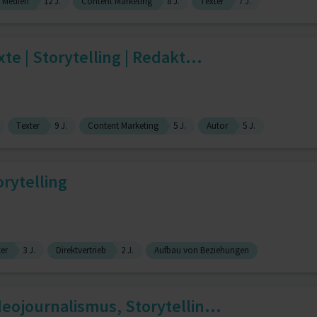
e Medien
12 J.
Content Marketing
8 J.
Texter
7 J.
te | Storytelling | Redakt...
Texter
9 J.
Content Marketing
5 J.
Autor
5 J.
rytelling
er
3 J.
Direktvertrieb
2 J.
Aufbau von Beziehungen
eojournalismus, Storytellin...