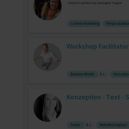
zuletzt online vor wenigen Tagen
Content Marketing
Filmproduktio
Workshop Facilitator 
Business Model
8 J.
Innovati
Konzeption - Text - S
Texter
8 J.
Werbekonzeption