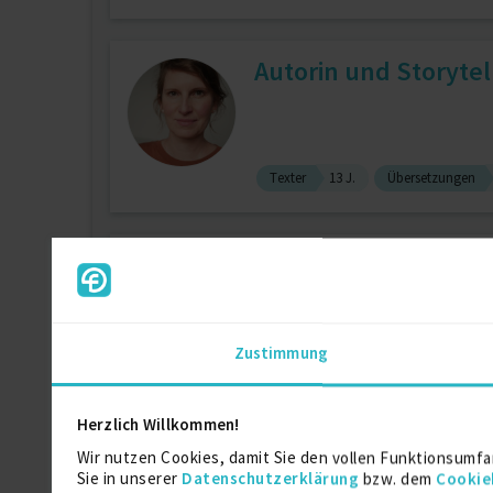
Autorin und Storytel
Texter
13 J.
Übersetzungen
Text / Redaktion / St
Zustimmung
Redaktion (allg.)
14 J.
Creativ
Herzlich Willkommen!
Text, Redaktion, Sto
Wir nutzen Cookies, damit Sie den vollen Funktionsumfa
Sie in unserer
Datenschutzerklärung
bzw. dem
Cookie