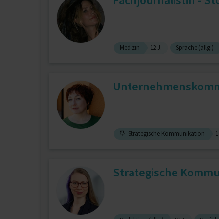
Fachjournalistin - St
Medizin
12 J.
Sprache (allg.)
Unternehmenskommun
Strategische Kommunikation
1
Strategische Kommuni