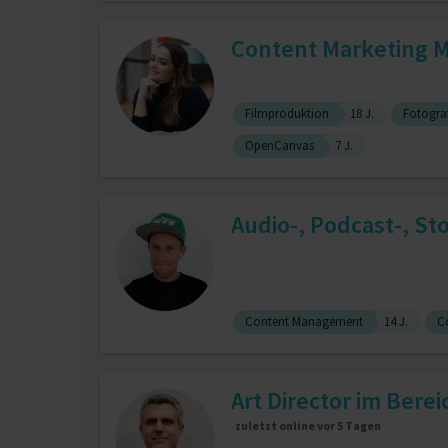
Content Marketing M
Filmproduktion
18 J.
Fotograf
OpenCanvas
7 J.
Audio-, Podcast-, St
Content Management
14 J.
C
Art Director im Berei
zuletzt online vor 5 Tagen