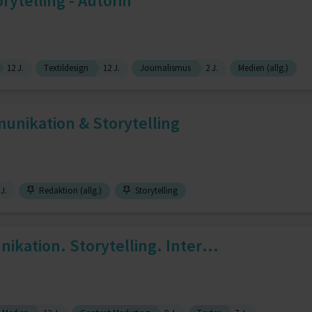
orytelling - Autorin
12 J.
Textildesign
12 J.
Journalismus
2 J.
Medien (allg.)
ikation & Storytelling
 J.
Redaktion (allg.)
Storytelling
kation. Storytelling. Inter...