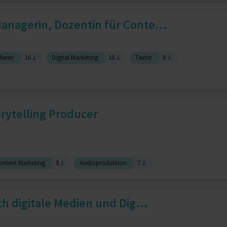
anagerin, Dozentin für Conte...
ieren
16 J.
Digital Marketing
10 J.
Texter
8 J.
orytelling Producer
ontent Marketing
8 J.
Audioproduktion
7 J.
ch digitale Medien und Dig...