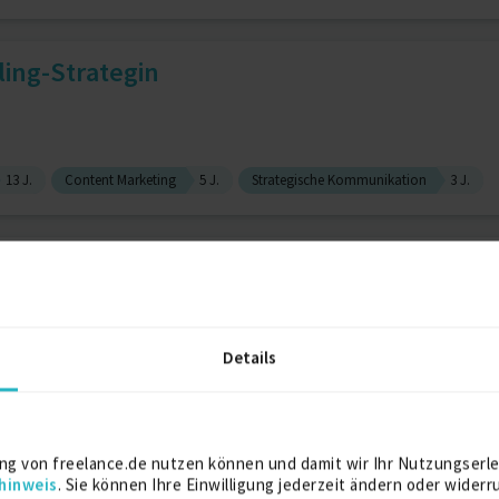
ling-Strategin
13 J.
Content Marketing
5 J.
Strategische Kommunikation
3 J.
orytelling
Details
e direction
9 J.
Soziale Medien
Storytelling
rytelling, Recherche, Lekto...
ng von freelance.de nutzen können und damit wir Ihr Nutzungserle
hinweis
. Sie können Ihre Einwilligung jederzeit ändern oder widerr