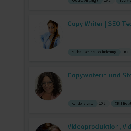
Redaktion (allg.)
16 J.
Sozial
Copy Writer | SEO Tex
Suchmaschinenoptimierung
10 J.
Copywriterin und Sto
Kundendienst
10 J.
CRM-Berat
Videoproduktion, Vid