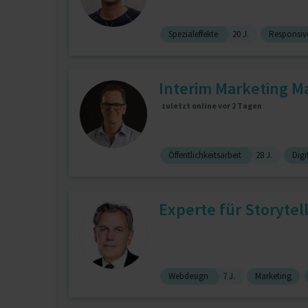
Spezialeffekte
20 J.
Responsiv
Interim Marketing Man
zuletzt online vor 2 Tagen
Öffentlichkeitsarbeit
28 J.
Digi
Experte für Storytell
Webdesign
7 J.
Marketing