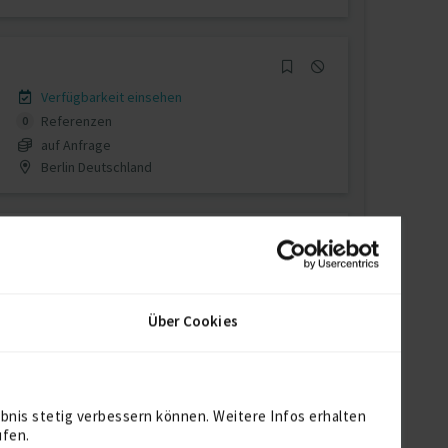
Verfügbarkeit einsehen
Referenzen
0
auf Anfrage
Berlin Deutschland
Verfügbarkeit einsehen
Referenzen
0
Über Cookies
€40/Stunde
D-12527 Berlin
bnis stetig verbessern können. Weitere Infos erhalten
ufen.