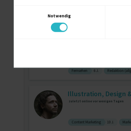
Einwilligungsauswahl
Notwendig
Redaktion (allg.)
13 J.
Conte
Marketing Texterin u
Fernsehen
6 J.
Redaktion (allg
Illustration, Design &
zuletzt online vor wenigen Tagen
Content Marketing
10 J.
Mark