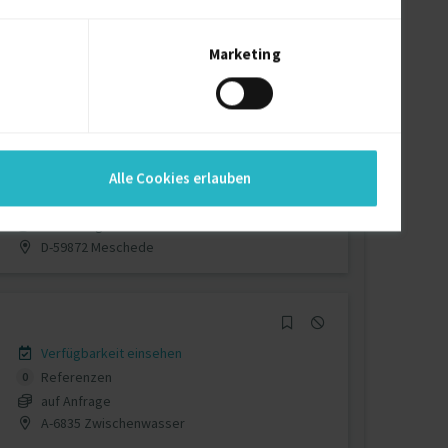
Verfügbarkeit einsehen
Referenzen
0
€40 - €50/Stunde
Marketing
D-68519 Viernheim
Verfügbarkeit einsehen
Alle Cookies erlauben
Referenzen
0
auf Anfrage
D-59872 Meschede
Verfügbarkeit einsehen
Referenzen
0
auf Anfrage
A-6835 Zwischenwasser