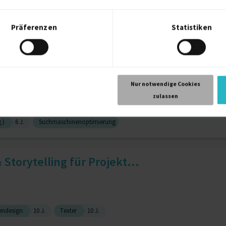
Präferenzen
Statistiken
nt Management
12 J.
Soziale Medien
12 J.
nd Storytelling Expertin
Nur notwendige Cookies
zulassen
.)
6 J.
Suchmaschinenoptimierung
 Storytelling für Projekt...
endesign
10 J.
Texter
10 J.