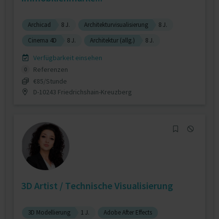
Archicad
8 J.
Architekturvisualisierung
8 J.
Cinema 4D
8 J.
Architektur (allg.)
8 J.
Verfügbarkeit einsehen
Referenzen
0
€85/Stunde
D-10243 Friedrichshain-Kreuzberg
3D Artist / Technische Visualisierung
3D Modellierung
1 J.
Adobe After Effects