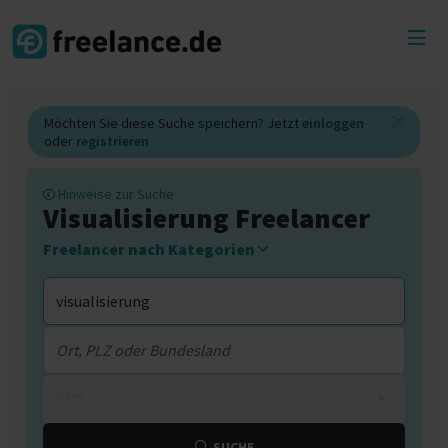
Toggl
menu
Möchten Sie diese Suche speichern? Jetzt
einloggen
oder
registrieren
Hinweise zur Suche
Visualisierung Freelancer
Freelancer nach Kategorien
0 km
SUCHE