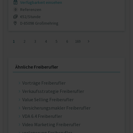
Verfügbarkeit einsehen
Referenzen
0
€52/Stunde
D-85098 Großmehring
1
2
3
4
5
6
169
Ähnliche Freiberufler
Vorträge Freiberufler
Verkaufsstrategie Freiberufler
Value Selling Freiberufler
Versicherungsmakler Freiberufler
VDA 6.4 Freiberufler
Video Marketing Freiberufler
verlagerung Freiberufler