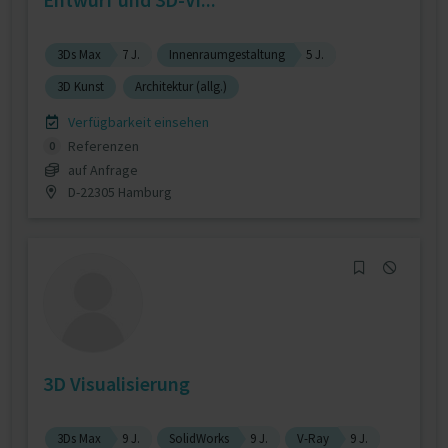
3Ds Max
7 J.
Innenraumgestaltung
5 J.
3D Kunst
Architektur (allg.)
Verfügbarkeit einsehen
Referenzen
0
auf Anfrage
D-22305 Hamburg
3D Visualisierung
3Ds Max
9 J.
SolidWorks
9 J.
V-Ray
9 J.