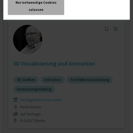
Nur notwendige Cookies
D-52064 Aachen
zulassen
3D Visualisierung und Animation
3D Grafiken
Animation
Architekturvisualisierung
Innenraumgestaltung
Verfügbarkeit einsehen
Referenzen
0
auf Anfrage
D-10317 Berlin