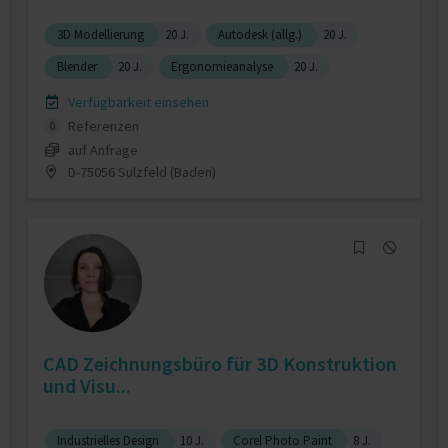
3D Modellierung
20 J.
Autodesk (allg.)
20 J.
Blender
20 J.
Ergonomieanalyse
20 J.
Verfügbarkeit einsehen
Referenzen
0
auf Anfrage
D-75056 Sulzfeld (Baden)
CAD Zeichnungsbüro für 3D Konstruktion
und Visu...
Industrielles Design
10 J.
Corel Photo Paint
8 J.