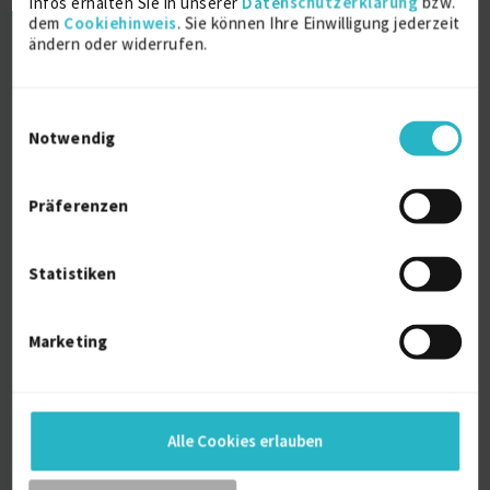
Infos erhalten Sie in unserer
Datenschutzerklärung
bzw.
Verfügbarkeit einsehen
dem
Cookiehinweis
. Sie können Ihre Einwilligung jederzeit
ändern oder widerrufen.
Referenzen
0
€65/Stunde
D-81541 München
Einwilligungsauswahl
Notwendig
Präferenzen
Statistiken
3D Visualisierung
Marketing
3D Modellierung
5 J.
Computeranimation / 3D Animation
5 J.
Verfügbarkeit einsehen
Alle Cookies erlauben
Referenzen
0
auf Anfrage