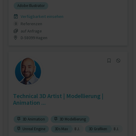
Adobe Illustrator
Verfügbarkeit einsehen
Referenzen
0
auf Anfrage
D-58099 Hagen
Technical 3D Artist | Modellierung |
Animation ...
3D Animation
3D Modellierung
Unreal Engine
3Ds Max
8 J.
3D Grafiken
8 J.