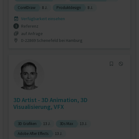
CorelDraw
8 J.
Produktdesign
8 J.
Verfügbarkeit einsehen
Referenz
1
auf Anfrage
D-22869 Schenefeld bei Hamburg
3D Artist - 3D Animation, 3D
Visualisierung, VFX
3D Grafiken
13 J.
3Ds Max
13 J.
Adobe After Effects
13 J.