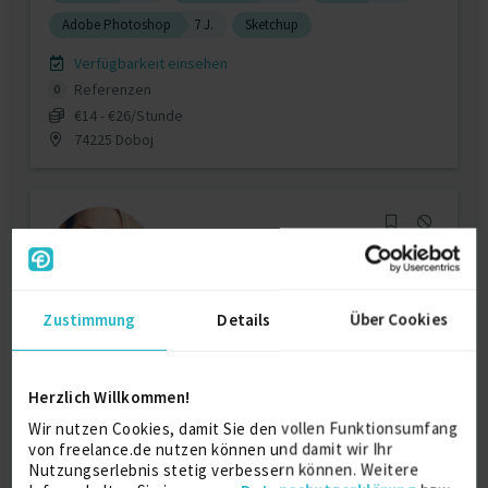
Adobe Photoshop
7 J.
Sketchup
Verfügbarkeit einsehen
Referenzen
0
€14 - €26/Stunde
74225 Doboj
Zustimmung
Details
Über Cookies
Virtuelles Planungsbüro Architektur,
Planung LP...
Herzlich Willkommen!
zuletzt online vor 2 Tagen
Wir nutzen Cookies, damit Sie den vollen Funktionsumfang
Projektleitung / Teamleitung
7 J.
von freelance.de nutzen können und damit wir Ihr
Architektur (allg.)
5 J.
Projektmanagement
3 J.
Nutzungserlebnis stetig verbessern können. Weitere