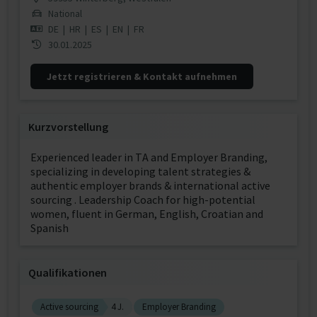
National
DE
|
HR
|
ES
|
EN
|
FR
30.01.2025
Jetzt registrieren & Kontakt aufnehmen
Kurzvorstellung
Experienced leader in TA and Employer Branding,
specializing in developing talent strategies &
authentic employer brands & international active
sourcing . Leadership Coach for high-potential
women, fluent in German, English, Croatian and
Spanish
Qualifikationen
Active sourcing
4 J.
Employer Branding