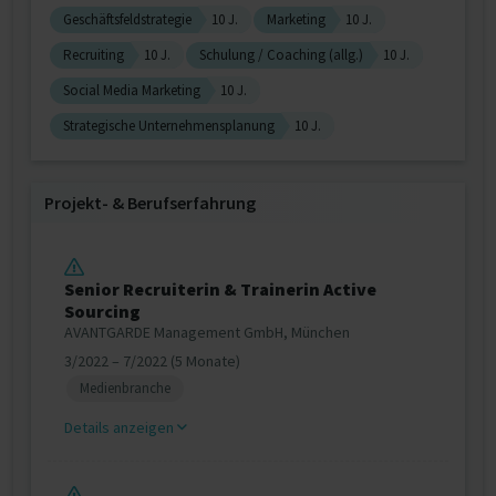
Geschäftsfeldstrategie
10 J.
Marketing
10 J.
Recruiting
10 J.
Schulung / Coaching (allg.)
10 J.
Social Media Marketing
10 J.
Strategische Unternehmensplanung
10 J.
Projekt‐ & Berufserfahrung
Senior Recruiterin & Trainerin Active
Sourcing
AVANTGARDE Management GmbH, München
3/2022 – 7/2022 (5 Monate)
Medienbranche
Details anzeigen