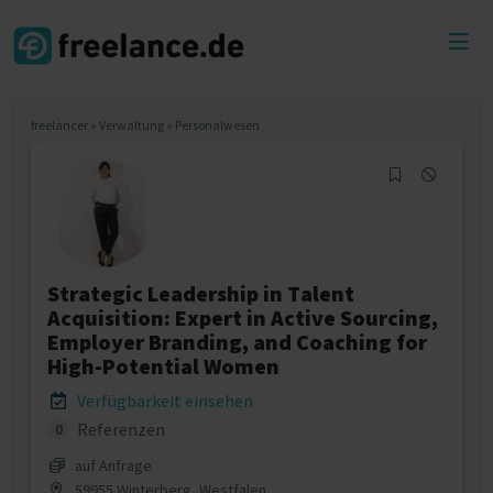
Toggl
menu
freelancer
»
Verwaltung
»
Personalwesen
Strategic Leadership in Talent
Acquisition: Expert in Active Sourcing,
Employer Branding, and Coaching for
High-Potential Women
Verfügbarkeit einsehen
Referenzen
0
auf Anfrage
59955 Winterberg, Westfalen