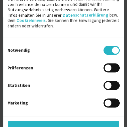
von freelance.de nutzen können und damit wir Ihr
Ausbildung
Nutzungserlebnis stetig verbessern können. Weitere
2014
Infos erhalten Sie in unserer
Datenschutzerklärung
bzw.
Köln
dem
Cookiehinweis
. Sie können Ihre Einwilligung jederzeit
ändern oder widerrufen.
Soziale Arbeit
Diplom
Einwilligungsauswahl
2009
Notwendig
Köln
Präferenzen
Über mich
Statistiken
Experienced leader in Recruiting and Employer
Branding with a proven track record in establishing
recruiting and employer branding departments.
Marketing
Specialized in developing long-term talent
acquisition strategies and international active
sourcing across Latin America, Asia, and Europe.
Intercultural coach for gifted and highly sensitive