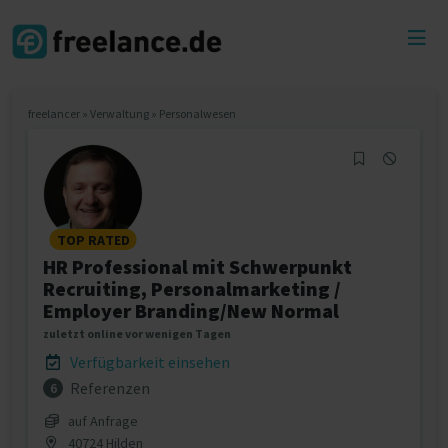
Toggl
menu
freelancer
»
Verwaltung
»
Personalwesen
TOP RATED
HR Professional mit Schwerpunkt
Recruiting, Personalmarketing /
Employer Branding/New Normal
zuletzt online vor wenigen Tagen
Verfügbarkeit einsehen
Referenzen
6
auf Anfrage
40724 Hilden