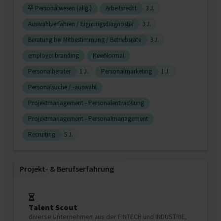
Personalwesen (allg.)
Arbeitsrecht
3 J.
Auswahlverfahren / Eignungsdiagnostik
3 J.
Beratung bei Mitbestimmung / Betriebsräte
3 J.
employer branding
NewNormal
Personalberater
1 J.
Personalmarketing
1 J.
Personalsuche / -auswahl
Projektmanagement - Personalentwicklung
Projektmanagement - Personalmanagement
Recruiting
5 J.
Projekt‐ & Berufserfahrung
Talent Scout
diverse Unternehmen aus der FINTECH und INDUSTRIE,