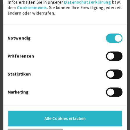
IT & Entwicklung
Infos erhalten Sie in unserer
Datenschutzerklärung
bzw.
dem
Cookiehinweis
. Sie können Ihre Einwilligung jederzeit
Details anzeigen
ändern oder widerrufen.
Weitere Projekt‐ & Berufserfahrung anzeigen
Einwilligungsauswahl
Notwendig
Zertifikate
Präferenzen
Haufe Akademie Fachexperte für Arbeits-
und Betriebsverfassungsrecht
Statistiken
2018
Marketing
OPQ 32
2014
Alle Cookies erlauben
Ausbildung