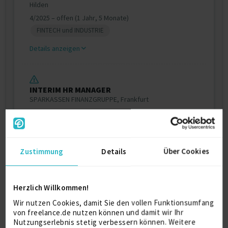
Hilden
4/2025 – offen (1 Jahr, 5 Monate)
FINTECH und INDUSTRIE
Details anzeigen
INTERIM HR MANAGER
SPARKASSEN FINANZGRUPPE, Frankfurt
4/2022 – 3/2025 (3 Jahre)
Banken
Details anzeigen
Zustimmung
Details
Über Cookies
stellvertretender Projektleiter
Herzlich Willkommen!
NewNormal
Wir nutzen Cookies, damit Sie den vollen Funktionsumfang
Finanz Informatik GmbH & Co KG, Münster
von freelance.de nutzen können und damit wir Ihr
6/2021 – 2/2022 (9 Monate)
Nutzungserlebnis stetig verbessern können. Weitere