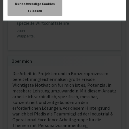
Nur notwendige Cookies
zulassen
Wirtschaftswissenschaften
1. Staatsexamen Wirtschaftswissenschaften und
spezielle Wirtschaftslehre
2009
Wuppertal
Über mich
Die Arbeit in Projekten und in Konzernprozessen
bereitet mir gleichermaßen große Freude.
Wichtigste Motivation für mich ist es, Potenzial in
messbare Leistung umzuwandeln. Mit diesem Ansatz
arbeite ich verbindlich, spezifisch, messbar,
konzentriert und zeitgebunden an den
erforderlichen Lösungen. Vor diesem Hintergrund
war ich bei Pladis als Teammitglied der Industrial &
Operational Excellence Arbeitsgruppe für die
Themen mit Personalzusammenhang