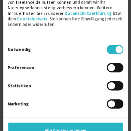
von freelance.de nutzen können und damit wir Ihr
Diplom Industrie-Designerin / Lichtplanerin
Nutzungserlebnis stetig verbessern können. Weitere
Infos erhalten Sie in unserer
Datenschutzerklärung
bzw.
dem
Cookiehinweis
. Sie können Ihre Einwilligung jederzeit
Persönliche Daten
ändern oder widerrufen.
Sprache
Einwilligungsauswahl
Deutsch (Muttersprache)
Notwendig
Englisch (Fließend)
Reisebereitschaft
auf Anfrage
Präferenzen
Home-Office
bevorzugt
Statistiken
Profilaufrufe
1490
Marketing
Alter
37
Berufserfahrung
11 Jahre und 10 Monate (seit 10/2014)
Alle Cookies erlauben