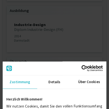
Ausbildung
Industrie-Design
Diplom Industrie-Design (FH)
2014
Darmstadt
Über mich
Gestalterische Lösungen mit Photoshop, Indesign,
Rhinoceros.
Zustimmung
Lichtplanungen mit den Programmen Dialux 4 /
Details
Über Cookies
DialuxEvo / AutoCAD / Relux.
Herzlich Willkommen!
Weitere Kenntnisse
Wir nutzen Cookies, damit Sie den vollen Funktionsumfang