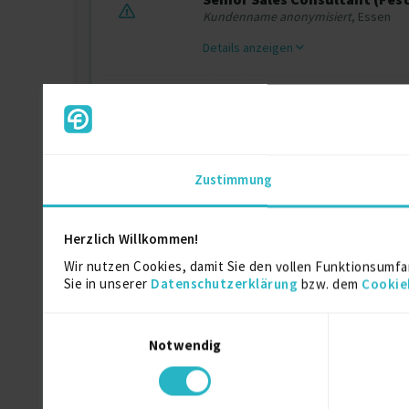
Kundenname anonymisiert
, Essen
Details anzeigen
Active Sourcing Specialist (F
Kundenname anonymisiert
, Essen
Details anzeigen
Zustimmung
Ausbildung
Herzlich Willkommen!
Wir nutzen Cookies, damit Sie den vollen Funktionsumfa
Sie in unserer
Datenschutzerklärung
bzw. dem
Cookie
Einzelhandelskaufmann
Ausbildung
Einwilligungsauswahl
Notwendig
Über mich