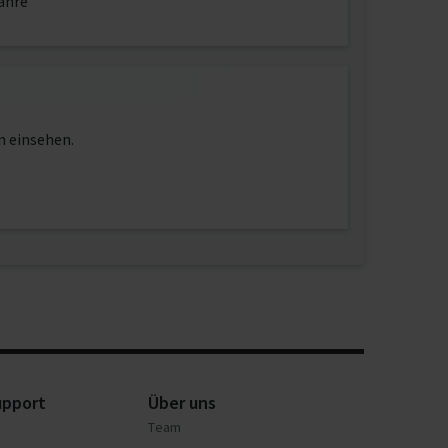
ahre
n einsehen.
upport
Über uns
Team