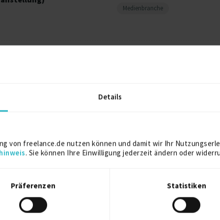
Medienbranche
3/2017 – 9/2019 (2 Jahre, 7 Monate)
estanstellung)
Dienstleistungsbranche
Details
ng von freelance.de nutzen können und damit wir Ihr Nutzungserle
hinweis
. Sie können Ihre Einwilligung jederzeit ändern oder widerr
2013
Essen
Präferenzen
Statistiken