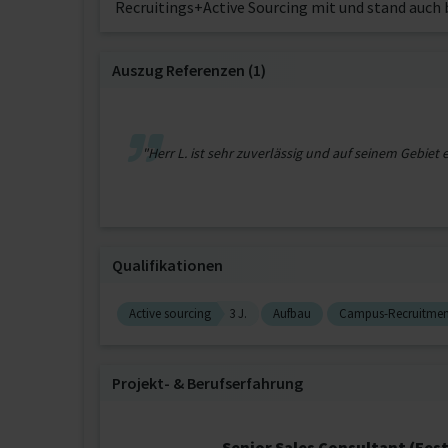
Recruitings+Active Sourcing mit und stand auch 
Auszug Referenzen (1)
"Herr L. ist sehr zuverlässig und auf seinem Gebiet e
Qualifikationen
Active sourcing
3 J.
Aufbau
Campus-Recruitmen
Projekt‐ & Berufserfahrung
Senior Sales Consultant (Fes