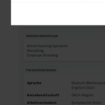
Ich bilde mich beruflich und privat in den Fachbe
spielt für mich dabei keine Rolle. Ich würde mi
Standard hinaus. Digitalisierung im Recruiting
Weiterentwicklung. Ich freue mich auf Ihre Angeb
Weitere Kenntnisse
Active Sourcing Specialist
Recruiting
Employer Branding
Persönliche Daten
Sprache
Deutsch (Mutterspra
Englisch (Gut)
Reisebereitschaft
DACH-Region
Arbeitserlaubnis
Europäische Union