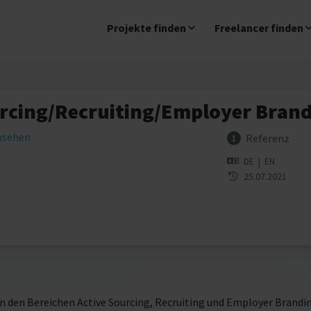
Projekte finden
Freelancer finden
urcing/Recruiting/Employer Bran
insehen
Referenz
1
DE
|
EN
25.07.2021
n den Bereichen Active Sourcing, Recruiting und Employer Brandin