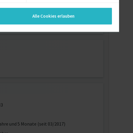
en , oder auch ein Team zu leiten und zu coachen
d und mein Interesse gehen weit über den
Alle Cookies erlauben
lgemeinen bedeutet Veränderung und
83
ahre und 5 Monate (seit 03/2017)