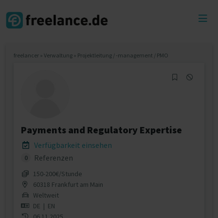
Toggl
menu
freelancer
»
Verwaltung
»
Projektleitung / -management / PMO
Payments and Regulatory Expertise
Verfügbarkeit einsehen
Referenzen
0
150‐200€/Stunde
60318 Frankfurt am Main
Weltweit
DE
|
EN
06.11.2025