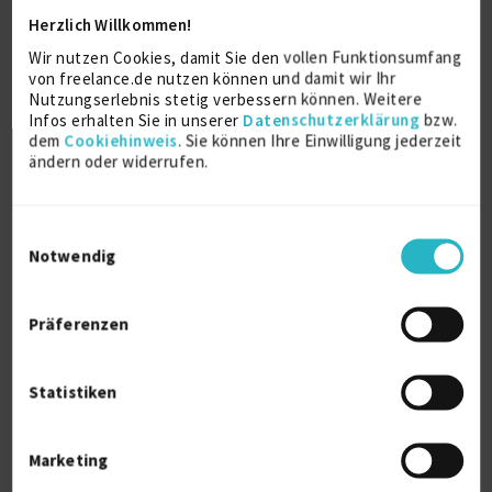
Ausbildung
Herzlich Willkommen!
2001
Wir nutzen Cookies, damit Sie den vollen Funktionsumfang
Canterbury
von freelance.de nutzen können und damit wir Ihr
Nutzungserlebnis stetig verbessern können. Weitere
Infos erhalten Sie in unserer
Datenschutzerklärung
bzw.
Abitur
dem
Cookiehinweis
. Sie können Ihre Einwilligung jederzeit
2000
ändern oder widerrufen.
Einwilligungsauswahl
Über mich
Notwendig
Ich bin eine erfahrene Beraterin für Payments und
Regulatorik Strategie mit Schwerpunkt auf Cross
Präferenzen
Border Transaction Processing und Regulatory
Advisory. Ich habe umfangreiche Erfahrung in der
strategischen Beratung von Banken,
Statistiken
Finanzinstituten und Fintech-Unternehmen. Meine
Expertise umfasst regulatorische Anforderungen,
Marktanalysen und die Entwicklung von
Marketing
Geschäftsstrategien.