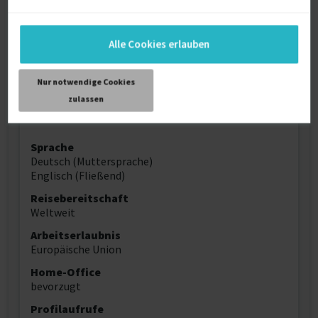
Weitere Kenntnisse
Alle Cookies erlauben
Hands on Hilfe bei der Problemlösung
Nur notwendige Cookies
zulassen
Persönliche Daten
Sprache
Deutsch (Muttersprache)
Englisch (Fließend)
Reisebereitschaft
Weltweit
Arbeitserlaubnis
Europäische Union
Home-Office
bevorzugt
Profilaufrufe