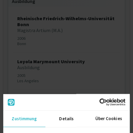
Ausbildung
Rheinische Friedrich-Wilhelms-Universität
Bonn
Magistra Artium (M.A.)
2006
Bonn
Loyola Marymount University
Ausbildung
2005
Los Angeles
Ausbildung
2001
Rio de Janeiro
Zustimmung
Details
Über Cookies
Christ Church College