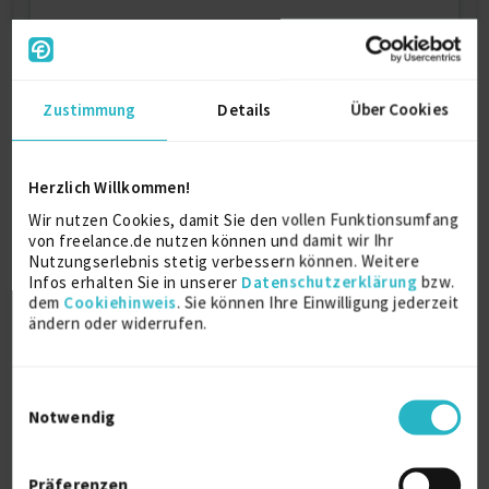
Kostenlos registrieren
Zustimmung
Details
Über Cookies
Kontaktdaten
Als registriertes Mitglied von freelance.de können
Herzlich Willkommen!
Sie sich direkt auf dieses Projekt bewerben.
Wir nutzen Cookies, damit Sie den vollen Funktionsumfang
Kostenlos registrieren
von freelance.de nutzen können und damit wir Ihr
Nutzungserlebnis stetig verbessern können. Weitere
Infos erhalten Sie in unserer
Datenschutzerklärung
bzw.
dem
Cookiehinweis
. Sie können Ihre Einwilligung jederzeit
Top-Auftraggeber
ändern oder widerrufen.
- erste Brand von SThree, Erfahrung seit 1986
- Umfassendes Know-How im IT-Umfeld
Einwilligungsauswahl
Notwendig
- Abdeckung nahezu aller Märkte in der IT
- Datenbank mit > 1 Mio. Tech Kandidaten
- 25 Standorte weltweit
Präferenzen