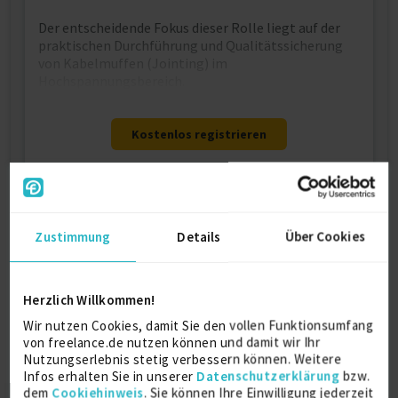
Der entscheidende Fokus dieser Rolle liegt auf der
praktischen Durchführung und Qualitätssicherung
von Kabelmuffen (Jointing) im
Hochspannungsbereich.
Kostenlos registrieren
Kontaktdaten
Zustimmung
Details
Über Cookies
Als registriertes Mitglied von freelance.de können
Sie sich direkt auf dieses Projekt bewerben.
Kostenlos registrieren
Herzlich Willkommen!
Wir nutzen Cookies, damit Sie den vollen Funktionsumfang
von freelance.de nutzen können und damit wir Ihr
Ähnliche Projekte
Nutzungserlebnis stetig verbessern können. Weitere
Infos erhalten Sie in unserer
Datenschutzerklärung
bzw.
dem
Cookiehinweis
. Sie können Ihre Einwilligung jederzeit
Prozess- & Businessa…