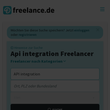
Toggl
menu
Möchten Sie diese Suche speichern? Jetzt
einloggen
oder
registrieren
Hinweise zur Suche
Api integration Freelancer
Freelancer nach Kategorien
0 km
SUCHE