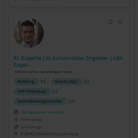
KI-Experte | AI Automation Engineer | n8n
Exper...
zuletzt online vor wenigen Tagen
Marketing
3 J.
Shopify (allg.)
3 J.
Web Entwicklung
3 J.
Automatisierungstechniker
2 J.
Verfügbarkeit einsehen
Referenzen
0
auf Anfrage
D-65462 Ginsheim-Gustavsburg