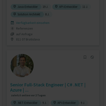
Java-Entwickler
19 J.
API-Entwickler
11 J.
Solution Architekt
8 J.
Verfügbarkeit einsehen
Referenzen
0
auf Anfrage
811 07 Bratislava
Senior Full-Stack Engineer | C# .NET |
Azure | ...
zuletzt online vor 2 Tagen
.NET-Entwickler
9 J.
API-Entwickler
9 J.