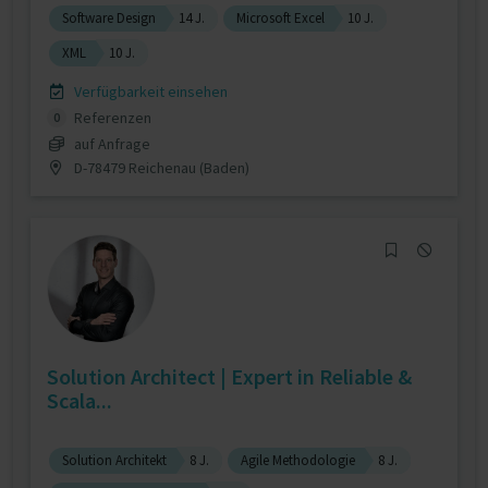
Software Design
14 J.
Microsoft Excel
10 J.
XML
10 J.
Verfügbarkeit einsehen
Referenzen
0
auf Anfrage
D-78479 Reichenau (Baden)
Solution Architect | Expert in Reliable &
Scala...
Solution Architekt
8 J.
Agile Methodologie
8 J.