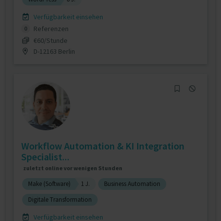
Verfügbarkeit einsehen
Referenzen
0
€60/Stunde
D-12163 Berlin
Workflow Automation & KI Integration
Specialist...
zuletzt online vor wenigen Stunden
Make (Software)
1 J.
Business Automation
Digitale Transformation
Verfügbarkeit einsehen