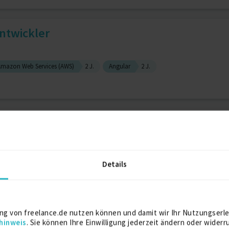
Entwickler
Amazon Web Services (AWS)
2 J.
Angular
2 J.
er/engineer | Product owner
Details
jektmanagement
2 J.
Softwareanforderungsanalyse
 Stuttgart
ng von freelance.de nutzen können und damit wir Ihr Nutzungserle
hinweis
. Sie können Ihre Einwilligung jederzeit ändern oder widerr