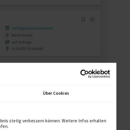
Verfügbarkeit einsehen
Referenzen
0
auf Anfrage
D-18435 Stralsund
Verfügbarkeit einsehen
Referenzen
0
Über Cookies
auf Anfrage
D-93057 Regensburg
bnis stetig verbessern können. Weitere Infos erhalten
ufen.