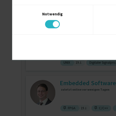
Einwilligungsauswahl
Notwendig
Scrum
13 J.
C++
13 J.
Software Engineerin
UNIX
19 J.
Digitaler Signalpro
Embedded Software 
zuletzt online vor wenigen Tagen
FPGA
19 J.
C/C++