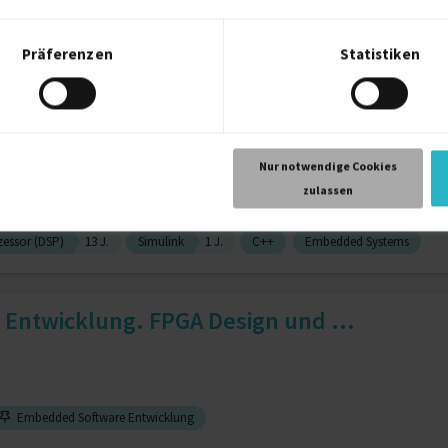
Präferenzen
Statistiken
Java (allg.)
9 J.
g
Nur notwendige Cookies
zulassen
zessor (DSP)
13 J.
Simulink
1 J.
C++
Embedded Systems
Entwicklung. FPGA Design und ...
Embedded Software Entwicklung