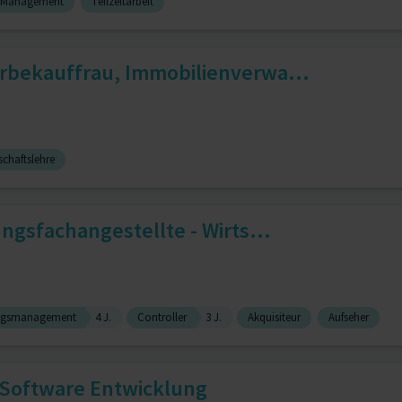
Management
Teilzeitarbeit
rbekauffrau, Immobilienverwa...
schaftslehre
ungsfachangestellte - Wirts...
ungsmanagement
4 J.
Controller
3 J.
Akquisiteur
Aufseher
k-Software Entwicklung