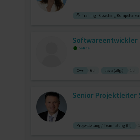
Training - Coaching-Kompetenze
Softwareentwickler 
online
C++
6 J.
Java (allg.)
1 J.
Senior Projektleite
Projektleitung / Teamleitung (IT)
1