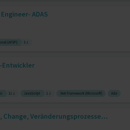
 Engineer- ADAS
onal (AFSP)
3 J.
-Entwickler
io
11 J.
JavaScript
1 J.
.Net Framework (Microsoft)
Ada
 Change, Veränderungsprozesse...