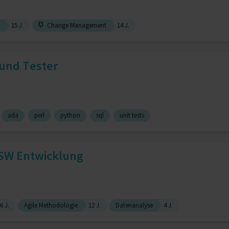
n
15 J.
Change Management
14 J.
und Tester
ada
perl
python
sql
unit tests
r SW Entwicklung
6 J.
Agile Methodologie
12 J.
Datenanalyse
4 J.