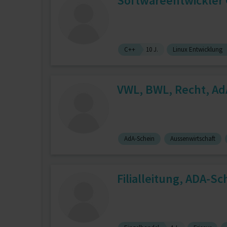
Softwareentwickler 
C++
10 J.
Linux Entwicklung
VWL, BWL, Recht, Ad
AdA-Schein
Aussenwirtschaft
Filialleitung, ADA-Sc