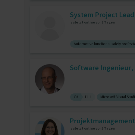
System Project Lead
zuletzt online vor 2 Tagen
Automotive functional safety professi
Software Ingenieur, 
C#
11 J.
Microsoft Visual Stud
Projektmanagement,
zuletzt online vor 5 Tagen