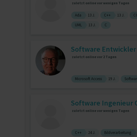
zuletzt online vor wenigen Tagen
Ada
13 J.
C++
13 J.
C
UML
13 J.
C
Software Entwickler
zuletzt online vor 2 Tagen
Microsoft Access
19 J.
Softwar
Software Ingenieur 
zuletzt online vor wenigen Tagen
C++
24 J.
Bildverarbeitung