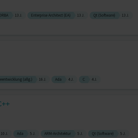
ORBA
13 J.
Enterprise Architect (EA)
13 J.
Qt (Software)
13 J.
eentwicklung (allg.)
16 J.
Ada
4 J.
C
4 J.
C++
10 J.
Ada
5 J.
ARM-Architektur
5 J.
Qt (Software)
5 J.