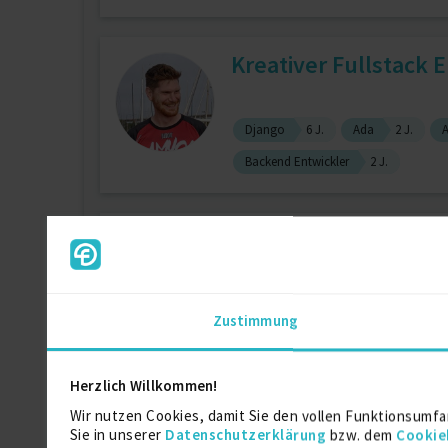
Kreativer Fullstack 
Django
6 J.
Ada
2 J.
Backend Entwickler
2 J.
Requirements manag
Zustimmung
Requirement Analyse
4 J.
Pro
Herzlich Willkommen!
Senior SW-Ingenieur
Wir nutzen Cookies, damit Sie den vollen Funktionsumfa
Sie in unserer
Datenschutzerklärung
bzw. dem
Cookie