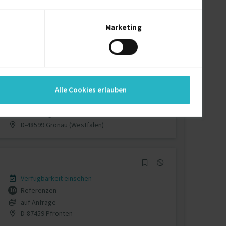
Verfügbarkeit einsehen
Referenzen
3
auf Anfrage
Marketing
D-70825 Korntal-Münchingen
Verfügbarkeit einsehen
Alle Cookies erlauben
Referenzen
7
auf Anfrage
D-48599 Gronau (Westfalen)
Verfügbarkeit einsehen
Referenzen
10
auf Anfrage
D-87459 Pfronten