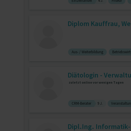
Einzelhandel
4 J.
Friseur
Diplom Kauffrau, We
Aus- / Weiterbildung
Betriebswirt
Diätologin - Verwalt
zuletzt online vor wenigen Tagen
CRM-Berater
9 J.
Veranstalt
Dipl.Ing. Informati