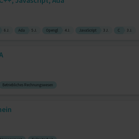
C++, Javascript, Ada
6 J.
Ada
5 J.
Opengl
4 J.
JavaScript
3 J.
C
3 J.
A
Betriebliches Rechnungswesen
hein