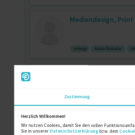
Mediendesign, Print 
Indesign
Adobe Illustrator
Ad
Biology Researcher
Zustimmung
Adobe Illustrator
collaboration 
Herzlich Willkommen!
Mediengestalter Digit
Wir nutzen Cookies, damit Sie den vollen Funktionsumfa
Sie in unserer
Datenschutzerklärung
bzw. dem
Cookie