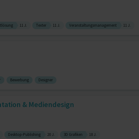
ktlösung
11 J.
Texter
11 J.
Veranstaltungsmanagement
11 J.
r
Bewerbung
Designer
tation & Mediendesign
Desktop-Publishing
20 J.
3D Grafiken
18 J.