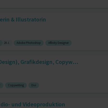
erin & Illustratorin
20 J.
Adobe Photoshop
Affinity Designer
esign), Grafikdesign, Copyw...
r
Copywriting
Divi
udio- und Videoproduktion