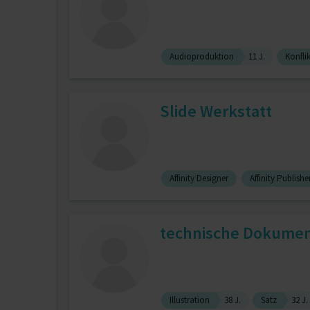
Audioproduktion
11 J.
Konfli
Slide Werkstatt
Affinity Designer
Affinity Publishe
technische Dokumen
Illustration
38 J.
Satz
32 J.