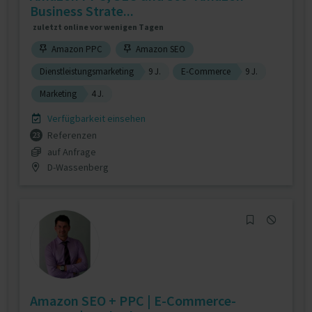
Business Strate...
zuletzt online vor wenigen Tagen
Amazon PPC
Amazon SEO
Dienstleistungsmarketing
9 J.
E-Commerce
9 J.
Marketing
4 J.
Verfügbarkeit einsehen
Referenzen
23
auf Anfrage
D-Wassenberg
Amazon SEO + PPC | E-Commerce-