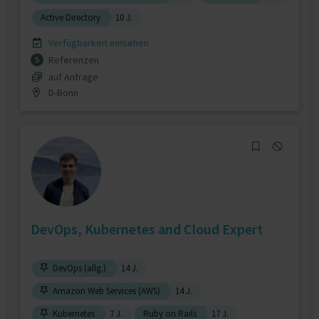
Active Directory
10 J.
Verfügbarkeit einsehen
Referenzen
5
auf Anfrage
D-Bonn
DevOps, Kubernetes and Cloud Expert
DevOps (allg.)
14 J.
Amazon Web Services (AWS)
14 J.
Kubernetes
7 J.
Ruby on Rails
17 J.