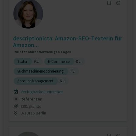
descriptionista: Amazon-SEO-Texterin für
Amazon...
zuletzt online vor wenigen Tagen
Texter
9 J.
E-Commerce
8 J.
Suchmaschinenoptimierung
7 J.
Account Management
6 J.
Verfügbarkeit einsehen
Referenzen
0
€90/Stunde
D-10115 Berlin