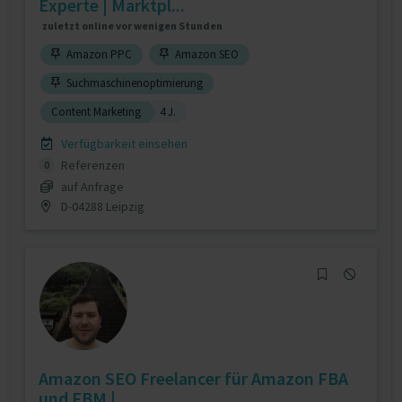
Experte | Marktpl...
zuletzt online vor wenigen Stunden
Amazon PPC
Amazon SEO
Suchmaschinenoptimierung
Content Marketing
4 J.
Verfügbarkeit einsehen
Referenzen
0
auf Anfrage
D-04288 Leipzig
Amazon SEO Freelancer für Amazon FBA
und FBM | ...