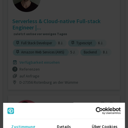
Serverless & Cloud-native Full-stack
Engineer |...
zuletzt online vor wenigen Tagen
Full Stack Developer
8 J.
Typescript
6 J.
Amazon Web Services (AWS)
5 J.
Backend
8 J.
Verfügbarkeit einsehen
Referenzen
7
auf Anfrage
D-27356 Rotenburg an der Wümme
Zustimmung
Details
Über Cookies