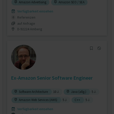
Amazon Advertising
Amazon SEO / SEA
Verfügbarkeit einsehen
Referenzen
0
auf Anfrage
D-92224 Amberg
Ex-Amazon Senior Software Engineer
Software Architecture
10 J.
Java (allg.)
5 J.
Amazon Web Services (AWS)
5 J.
C++
5 J.
Verfügbarkeit einsehen