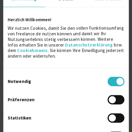
Amazon Full-Service Beratung: FBA & FBM
Strateg...
Herzlich Willkommen!
Wir nutzen Cookies, damit Sie den vollen Funktionsumfang
Dienstleistungsmarketing
6 J.
Amazon PPC
von freelance.de nutzen können und damit wir Ihr
Nutzungserlebnis stetig verbessern können. Weitere
Amazon Seller Central
Infos erhalten Sie in unserer
Datenschutzerklärung
bzw.
dem
Cookiehinweis
. Sie können Ihre Einwilligung jederzeit
Verfügbarkeit einsehen
ändern oder widerrufen.
Referenzen
4
auf Anfrage
D-85774 Unterföhring
Einwilligungsauswahl
Notwendig
Präferenzen
Statistiken
Amazon Consultant