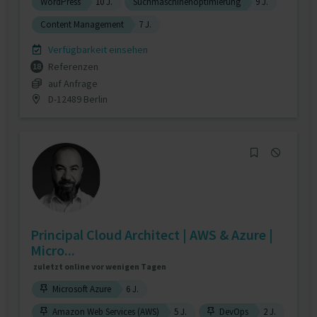
WordPress
10 J.
Suchmaschinenoptimierung
9 J.
Content Management
7 J.
Verfügbarkeit einsehen
Referenzen
18
auf Anfrage
D-12489 Berlin
Principal Cloud Architect | AWS & Azure |
Micro...
zuletzt online vor wenigen Tagen
Microsoft Azure
6 J.
Amazon Web Services (AWS)
5 J.
DevOps
2 J.