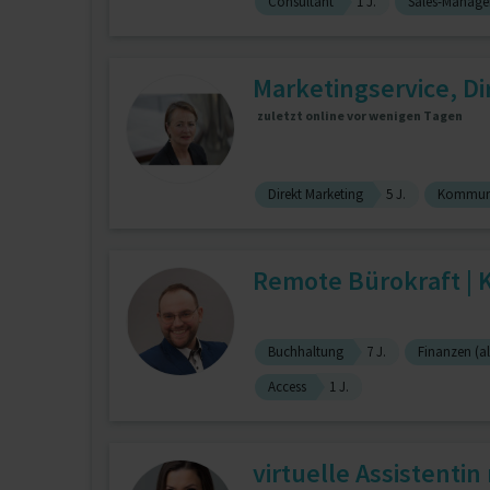
Consultant
1 J.
Sales-Manage
Marketingservice, Di
zuletzt online vor wenigen Tagen
Direkt Marketing
5 J.
Kommuni
Remote Bürokraft | K
Buchhaltung
7 J.
Finanzen (al
Access
1 J.
virtuelle Assistentin