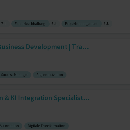
7 J.
Finanzbuchhaltung
6 J.
Projektmanagement
6 J.
 Business Development | Tra...
 Success Manager
Eigenmotivation
& KI Integration Specialist...
 Automation
Digitale Transformation