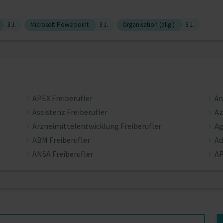
3 J.
Microsoft Powerpoint
3 J.
Organisation (allg.)
3 J.
APEX Freiberufler
Än
Assistenz Freiberufler
Az
Arzneimittelentwicklung Freiberufler
Ag
ABM Freiberufler
Ad
ANSA Freiberufler
AP