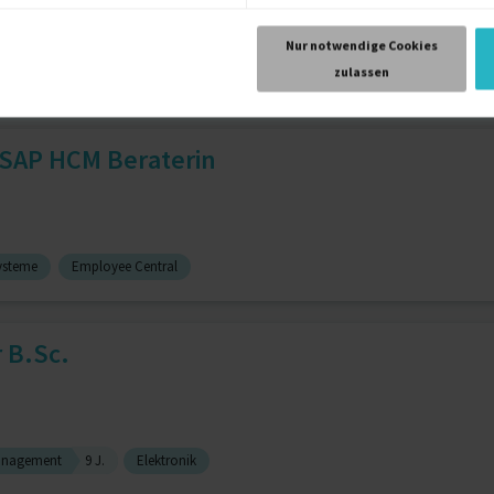
Nur notwendige Cookies
arkt- / Wettbewerbsposition
zulassen
 SAP HCM Beraterin
ysteme
Employee Central
 B.Sc.
anagement
9 J.
Elektronik