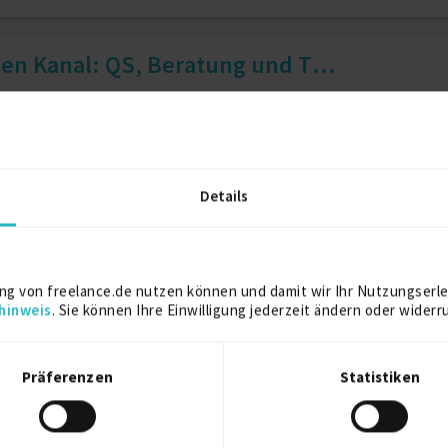
en Kanal: QS, Beratung und T...
nalkodierung
2 J.
Dozent Erwachsenenbildung
Details
on und Durchführung von Dire...
ng von freelance.de nutzen können und damit wir Ihr Nutzungserle
hinweis
. Sie können Ihre Einwilligung jederzeit ändern oder widerr
Präferenzen
Statistiken
und -optimierung