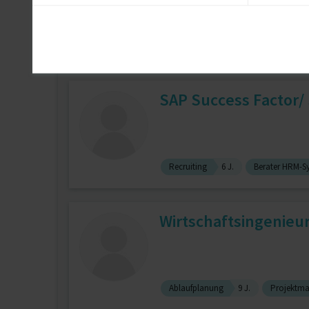
Bauingenieurwesen
Analyse der M
SAP Success Factor/
Recruiting
6 J.
Berater HRM-S
Wirtschaftsingenieur
Ablaufplanung
9 J.
Projektm