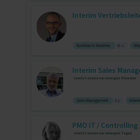
Interim Vertriebslei
Business to Business
21 J.
Akq
Interim Sales Manage
zuletzt online vor wenigen Stunden
Sales Management
2 J.
Inter
PMO IT / Controlling /
zuletzt online vor wenigen Tagen