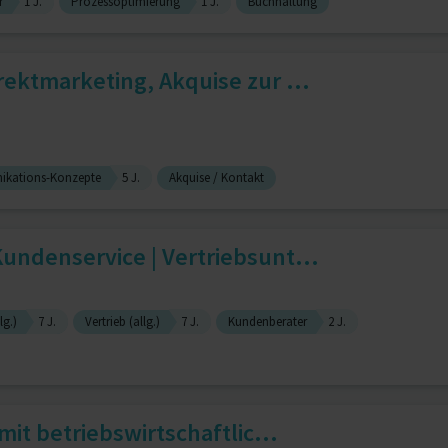
r
1 J.
Prozessoptimierung
1 J.
Buchhaltung
rektmarketing, Akquise zur ...
kations-Konzepte
5 J.
Akquise / Kontakt
undenservice | Vertriebsunt...
lg.)
7 J.
Vertrieb (allg.)
7 J.
Kundenberater
2 J.
 mit betriebswirtschaftlic...