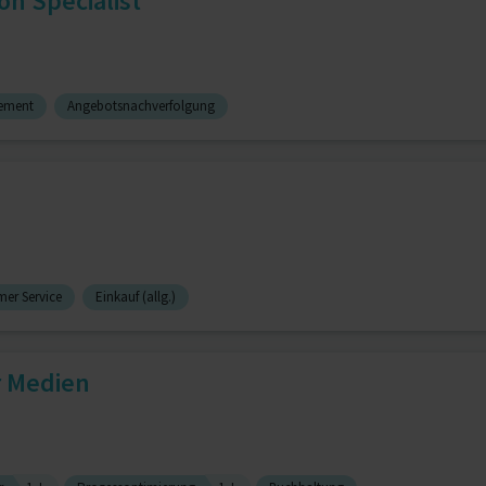
on Specialist
ement
Angebotsnachverfolgung
er Service
Einkauf (allg.)
r Medien