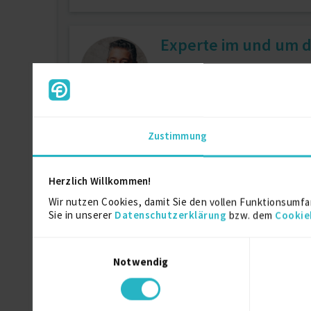
Experte im und um d
Business Development
9 J.
Ka
Zustimmung
Planung, Organisati
Herzlich Willkommen!
Wir nutzen Cookies, damit Sie den vollen Funktionsumfa
Sie in unserer
Datenschutzerklärung
bzw. dem
Cookie
Marketing
Vertrieb (allg.)
Einwilligungsauswahl
Notwendig
Vertriebssteuerung 