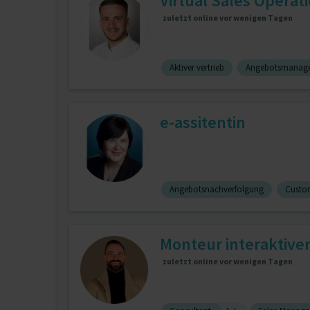
Virtual Sales Operati
zuletzt online vor wenigen Tagen
Aktiver vertrieb
Angebotsmanag
e-assitentin
Angebotsnachverfolgung
Custom
Monteur interaktive
zuletzt online vor wenigen Tagen