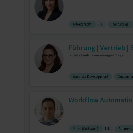
Arbeitsrecht
7 J.
Recruiting
Führung | Vertrieb |
zuletzt online vor wenigen Tagen
Business Development
Customer
Workflow Automation 
Make (Software)
1 J.
Business