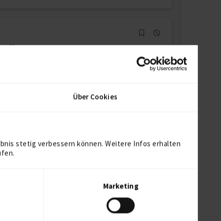
Verfügbarkeit einsehen
Referenz
1
auf Anfrage
D-33729 Bielefeld
Über Cookies
Verfügbarkeit einsehen
bnis stetig verbessern können. Weitere Infos erhalten
Referenzen
0
ufen.
€25/Stunde
D-72202 Nagold
Marketing