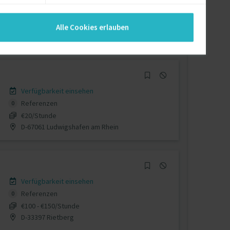
Verfügbarkeit einsehen
Referenzen
0
auf Anfrage
Alle Cookies erlauben
D-92348 Berg b. Neumarkt
Verfügbarkeit einsehen
Referenzen
0
€20/Stunde
D-67061 Ludwigshafen am Rhein
Verfügbarkeit einsehen
Referenzen
0
€100 - €150/Stunde
D-33397 Rietberg