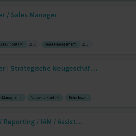
ter / Sales Manager
uise / Kontakt
21 J.
Sales Management
21 J.
r | Strategische Neugeschäf...
im Management
Akquise / Kontakt
Betriebswirt
 Reporting / IAM / Assist...