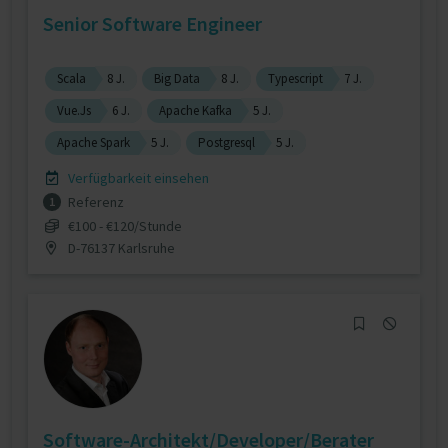
Senior Software Engineer
Scala
8 J.
Big Data
8 J.
Typescript
7 J.
Vue.Js
6 J.
Apache Kafka
5 J.
Apache Spark
5 J.
Postgresql
5 J.
Verfügbarkeit einsehen
Referenz
1
€100 - €120/Stunde
D-76137 Karlsruhe
Software-Architekt/Developer/Berater