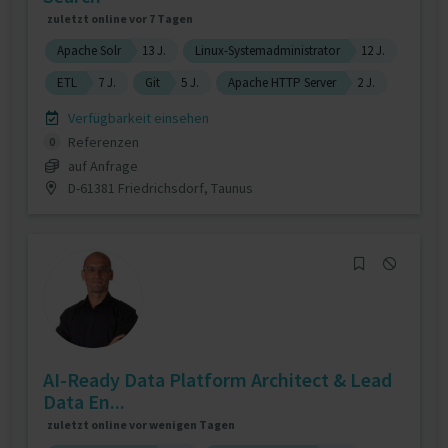
zuletzt online vor 7 Tagen
Apache Solr
13 J.
Linux-Systemadministrator
12 J.
ETL
7 J.
Git
5 J.
Apache HTTP Server
2 J.
Verfügbarkeit einsehen
Referenzen
0
auf Anfrage
D-61381 Friedrichsdorf, Taunus
AI-Ready Data Platform Architect & Lead
Data En...
zuletzt online vor wenigen Tagen