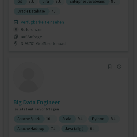
Git
8 J.
Jira
8 J.
Enterprise Javabeans
8 J.
Oracle Database
7 J.
Verfügbarkeit einsehen
Referenzen
0
auf Anfrage
D-98701 Großbreitenbach
Big Data Engineer
zuletzt online vor 6 Tagen
Apache Spark
10 J.
Scala
9 J.
Python
8 J.
Apache Hadoop
7 J.
Java (allg.)
6 J.