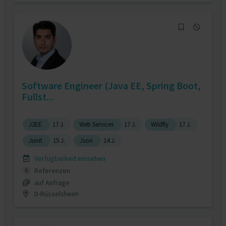
Software Engineer (Java EE, Spring Boot,
Fullst...
J2EE
17 J.
Web Services
17 J.
Wildfly
17 J.
Junit
15 J.
Json
14 J.
Verfügbarkeit einsehen
Referenzen
0
auf Anfrage
D-Rüsselsheim