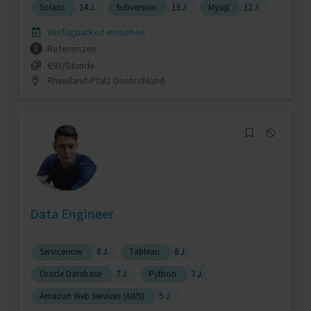
Solaris
14 J.
Subversion
13 J.
Mysql
12 J.
Verfügbarkeit einsehen
Referenzen
3
€95/Stunde
Rheinland-Pfalz Deutschland
Data Engineer
Servicenow
8 J.
Tableau
8 J.
Oracle Database
7 J.
Python
7 J.
Amazon Web Services (AWS)
5 J.