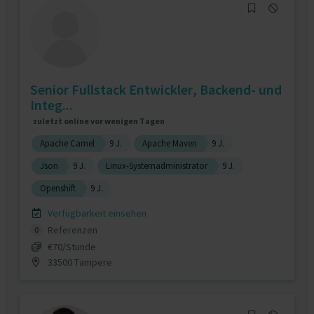
Senior Fullstack Entwickler, Backend- und
Integ...
zuletzt online vor wenigen Tagen
Apache Camel
9 J.
Apache Maven
9 J.
Json
9 J.
Linux-Systemadministrator
9 J.
Openshift
9 J.
Verfügbarkeit einsehen
Referenzen
0
€70/Stunde
33500 Tampere