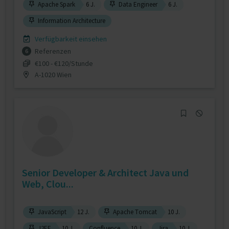
Apache Spark
6 J.
Data Engineer
6 J.
Information Architecture
Verfügbarkeit einsehen
Referenzen
6
€100 - €120/Stunde
A-1020 Wien
Senior Developer & Architect Java und
Web, Clou...
JavaScript
12 J.
Apache Tomcat
10 J.
J2EE
10 J.
Confluence
10 J.
Jira
10 J.