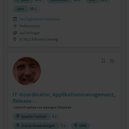
Json
10 J.
Verfügbarkeit einsehen
Referenzen
0
auf Anfrage
D-38114 Braunschweig
IT-Koordinator, Applikationmanagement,
Release-...
zuletzt online vor wenigen Stunden
Apache Tomcat
9 J.
Oracle-Anwendungen
7 J.
UNIX