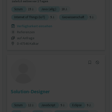
zuletzt online vor 1 Tagen
Scrum
19 J.
Java (allg.)
18 J.
Internet of Things (IoT)
9 J.
Geowissenschaft
9 J.
Verfügbarkeit einsehen
Referenzen
0
auf Anfrage
D-47546 Kalkar
Solution-Designer
Scrum
12 J.
JavaScript
9 J.
Eclipse
9 J.