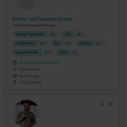
Senior Softwareengineer
zuletzt online vor 10 Tagen
Spring Framework
18 J.
Jira
15 J.
Confluence
14 J.
Git
14 J.
Eclipse
12 J.
Apache Maven
11 J.
Junit
9 J.
Verfügbarkeit einsehen
Referenzen
0
auf Anfrage
D-53225 Bonn