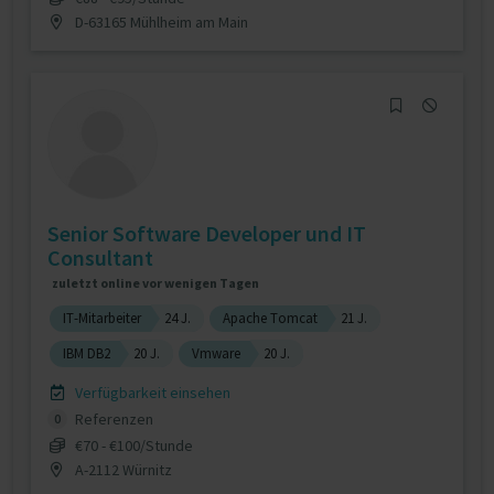
D-63165 Mühlheim am Main
Senior Software Developer und IT
Consultant
zuletzt online vor wenigen Tagen
IT-Mitarbeiter
24 J.
Apache Tomcat
21 J.
IBM DB2
20 J.
Vmware
20 J.
Verfügbarkeit einsehen
Referenzen
0
€70 - €100/Stunde
A-2112 Würnitz