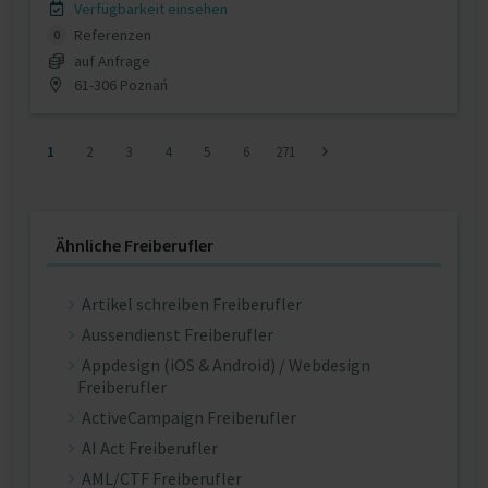
Verfügbarkeit einsehen
Referenzen
0
auf Anfrage
61-306 Poznań
1
2
3
4
5
6
271
Ähnliche Freiberufler
Artikel schreiben Freiberufler
Aussendienst Freiberufler
Appdesign (iOS & Android) / Webdesign
Freiberufler
ActiveCampaign Freiberufler
AI Act Freiberufler
AML/CTF Freiberufler