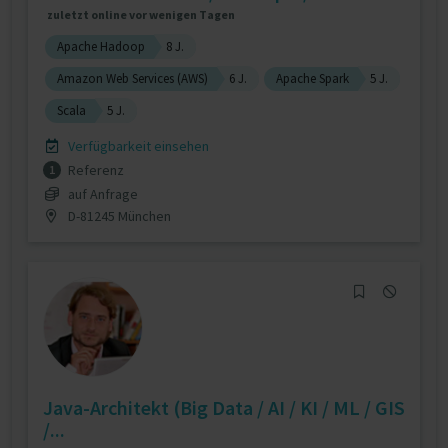
zuletzt online vor wenigen Tagen
Apache Hadoop
8 J.
Amazon Web Services (AWS)
6 J.
Apache Spark
5 J.
Scala
5 J.
Verfügbarkeit einsehen
Referenz
1
auf Anfrage
D-81245 München
Java-Architekt (Big Data / AI / KI / ML / GIS
/...