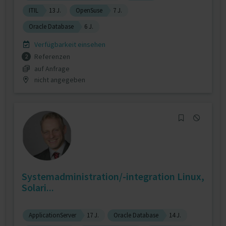
ITIL
13 J.
OpenSuse
7 J.
Oracle Database
6 J.
Verfügbarkeit einsehen
Referenzen
2
auf Anfrage
nicht angegeben
Systemadministration/-integration Linux,
Solari...
ApplicationServer
17 J.
Oracle Database
14 J.