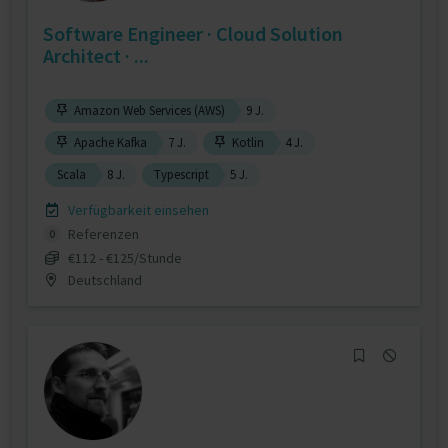
Software Engineer · Cloud Solution
Architect · ...
Amazon Web Services (AWS)
9 J.
Apache Kafka
7 J.
Kotlin
4 J.
Scala
8 J.
Typescript
5 J.
Verfügbarkeit einsehen
Referenzen
0
€112 - €125/Stunde
Deutschland