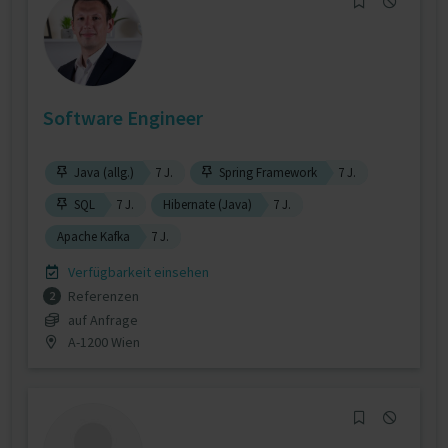
Software Engineer
Java (allg.)
7 J.
Spring Framework
7 J.
SQL
7 J.
Hibernate (Java)
7 J.
Apache Kafka
7 J.
Verfügbarkeit einsehen
Referenzen
2
auf Anfrage
A-1200 Wien