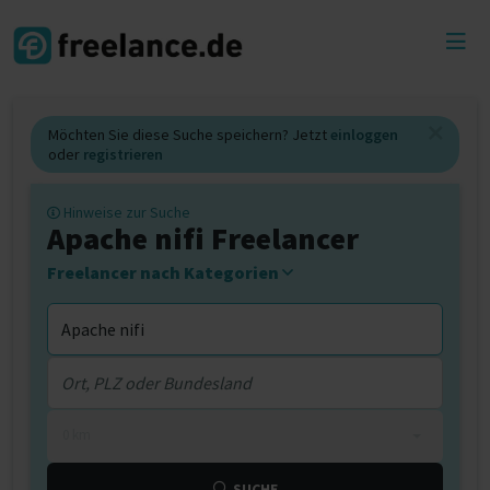
Toggl
menu
Möchten Sie diese Suche speichern? Jetzt
einloggen
oder
registrieren
Hinweise zur Suche
Apache nifi Freelancer
Freelancer nach Kategorien
0 km
SUCHE