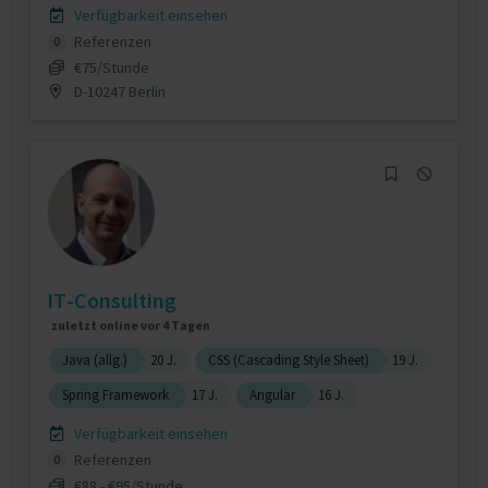
Verfügbarkeit einsehen
Referenzen
0
€75/Stunde
D-10247 Berlin
IT-Consulting
zuletzt online vor 4 Tagen
Java (allg.)
20 J.
CSS (Cascading Style Sheet)
19 J.
Spring Framework
17 J.
Angular
16 J.
Verfügbarkeit einsehen
Referenzen
0
€88 - €95/Stunde