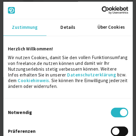
Senior DevOps Engineer & Cloud Architect
Zustimmung
Details
Über Cookies
— Kube...
Herzlich Willkommen!
Postgresql
14 J.
Apache Kafka
10 J.
Wir nutzen Cookies, damit Sie den vollen Funktionsumfang
Kubernetes
8 J.
Microsoft Azure
7 J.
von freelance.de nutzen können und damit wir Ihr
Nutzungserlebnis stetig verbessern können. Weitere
Docker
7 J.
Infos erhalten Sie in unserer
Datenschutzerklärung
bzw.
Verfügbarkeit einsehen
dem
Cookiehinweis
. Sie können Ihre Einwilligung jederzeit
ändern oder widerrufen.
Referenzen
0
auf Anfrage
81108 Bratislava
Einwilligungsauswahl
Notwendig
Präferenzen