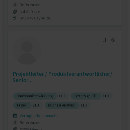
Referenzen
0
auf Anfrage
D-95448 Bayreuth
Projektleiter / Produktverantwortlicher/
Senior...
Datenbankentwicklung
11 J.
Testdesign (IT)
11 J.
Testen
11 J.
Business Analysis
11 J.
Verfügbarkeit einsehen
Referenzen
0
€250/Stunde