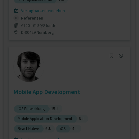
Verfügbarkeit einsehen
Referenzen
0
€120 - €180/Stunde
D-90429 Nürnberg
Mobile App Development
iOS Entwicklung
15 J.
Mobile Application Development
8 J.
React Native
6 J.
iOS
4 J.