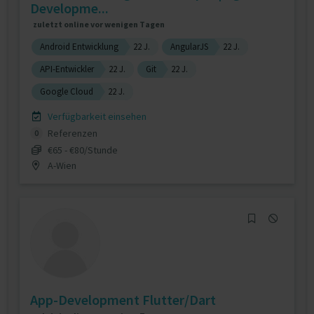
Developme...
zuletzt online vor wenigen Tagen
Android Entwicklung
22 J.
AngularJS
22 J.
API-Entwickler
22 J.
Git
22 J.
Google Cloud
22 J.
Verfügbarkeit einsehen
Referenzen
0
€65 - €80/Stunde
A-Wien
App-Development Flutter/Dart