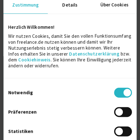
Zustimmung
Details
Über Cookies
Herzlich Willkommen!
Wir nutzen Cookies, damit Sie den vollen Funktionsumfang
von freelance.de nutzen können und damit wir Ihr
Senior Flutter Mobile App Specialist
Nutzungserlebnis stetig verbessern können. Weitere
Infos erhalten Sie in unserer
Datenschutzerklärung
bzw.
dem
Cookiehinweis
. Sie können Ihre Einwilligung jederzeit
Flutter
11 J.
Mobile Application Development
10 J.
ändern oder widerrufen.
Konzeption (IT)
CleanCode
Verfügbarkeit einsehen
Einwilligungsauswahl
Referenzen
0
Notwendig
€75/Stunde
341041 Dubai
Präferenzen
Statistiken