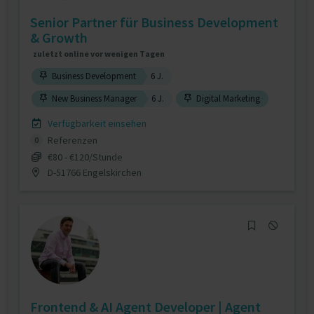
Senior Partner für Business Development
& Growth
zuletzt online vor wenigen Tagen
Business Development
6 J.
New Business Manager
6 J.
Digital Marketing
Verfügbarkeit einsehen
Referenzen
0
€80 - €120/Stunde
D-51766 Engelskirchen
Frontend & AI Agent Developer | Agent