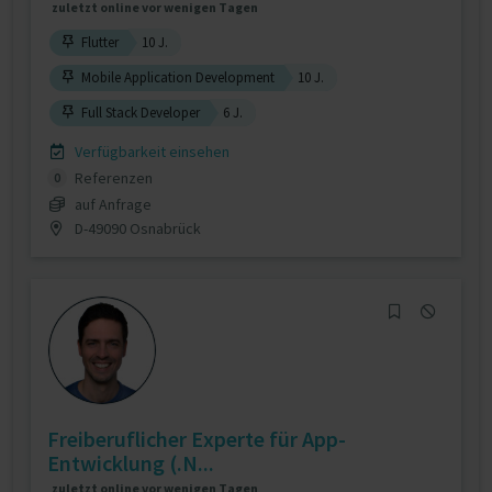
zuletzt online vor wenigen Tagen
Flutter
10 J.
Mobile Application Development
10 J.
Full Stack Developer
6 J.
Verfügbarkeit einsehen
Referenzen
0
auf Anfrage
D-49090 Osnabrück
Freiberuflicher Experte für App-
Entwicklung (.N...
zuletzt online vor wenigen Tagen