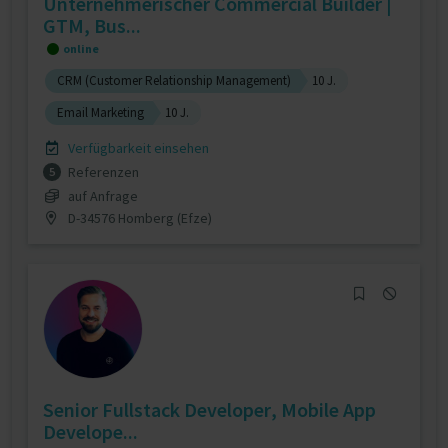
Unternehmerischer Commercial Builder |
GTM, Bus...
online
CRM (Customer Relationship Management)
10 J.
Email Marketing
10 J.
Verfügbarkeit einsehen
Referenzen
5
auf Anfrage
D-34576 Homberg (Efze)
Senior Fullstack Developer, Mobile App
Develope...