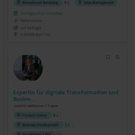
Recruitment Beratung
9 J.
Sales Management
Verfügbarkeit einsehen
Referenzen
0
auf Anfrage
D-83646 Bad Tölz
Expertin für digitale Transformation und
Busine...
zuletzt online vor 1 Tagen
Product Owner
8 J.
Business Development
7 J.
Projektleiter CRM
7 J.