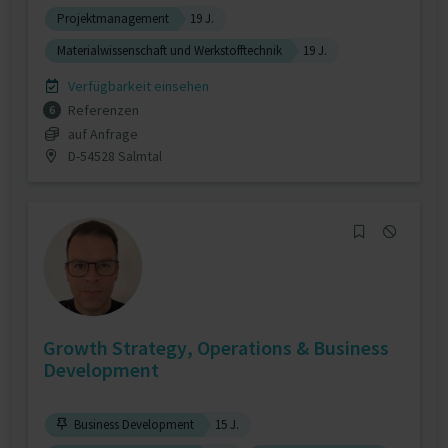
Projektmanagement
19 J.
Materialwissenschaft und Werkstofftechnik
19 J.
Verfügbarkeit einsehen
Referenzen
6
auf Anfrage
D-54528 Salmtal
Growth Strategy, Operations & Business
Development
Business Development
15 J.