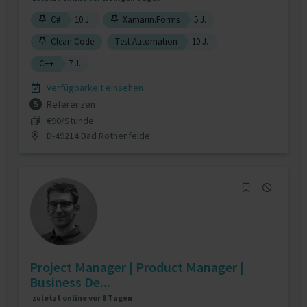
C#
10 J.
Xamarin.Forms
5 J.
Clean Code
Test Automation
10 J.
C++
7 J.
Verfügbarkeit einsehen
Referenzen
5
€90/Stunde
D-49214 Bad Rothenfelde
Project Manager | Product Manager |
Business De...
zuletzt online vor 8 Tagen