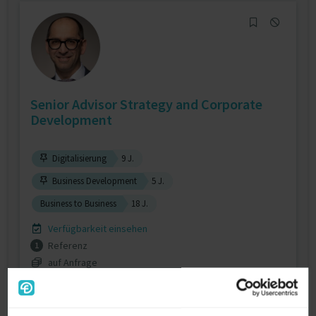
Senior Advisor Strategy and Corporate
Development
Digitalisierung
9 J.
Business Development
5 J.
Business to Business
18 J.
Verfügbarkeit einsehen
Referenz
1
auf Anfrage
D-69181 Leimen (Baden)