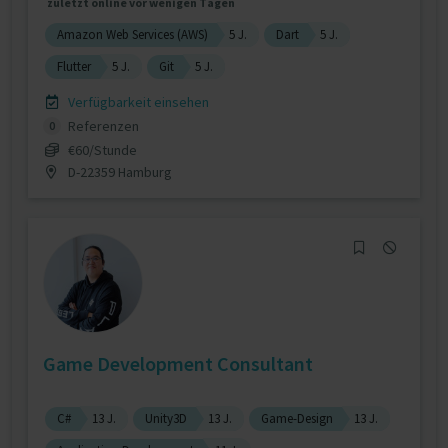
zuletzt online vor wenigen Tagen
Amazon Web Services (AWS)
5 J.
Dart
5 J.
Flutter
5 J.
Git
5 J.
Verfügbarkeit einsehen
Referenzen
0
€60/Stunde
D-22359 Hamburg
Game Development Consultant
C#
13 J.
Unity3D
13 J.
Game-Design
13 J.