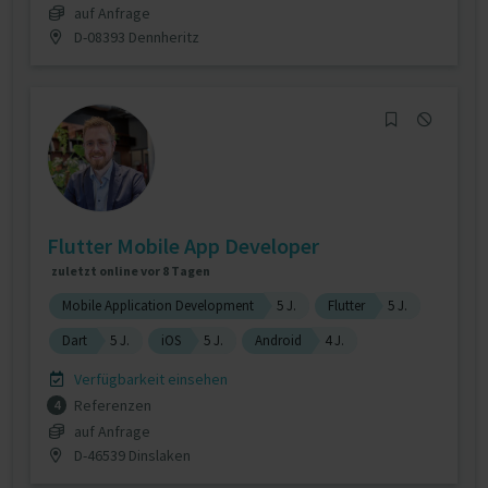
auf Anfrage
D-08393 Dennheritz
Flutter Mobile App Developer
zuletzt online vor 8 Tagen
Mobile Application Development
5 J.
Flutter
5 J.
Dart
5 J.
iOS
5 J.
Android
4 J.
Verfügbarkeit einsehen
Referenzen
4
auf Anfrage
D-46539 Dinslaken