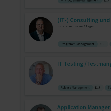
Programm-Management
11 J.
(IT-) Consulting und
zuletzt online vor 6 Tagen
Programm-Management
29 J.
IT Testing /Testman
Release-Management
11 J.
Te
Application Manager