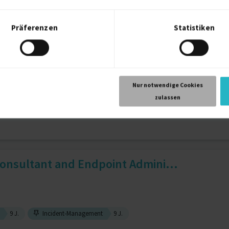
Präferenzen
Statistiken
.
Transformation Management
5 J.
ug Regulatory Affairs Manag...
Nur notwendige Cookies
zulassen
fairs
15 J.
Pharma / Kosmetik
15 J.
nsultant and Endpoint Admini...
9 J.
Incident-Management
9 J.