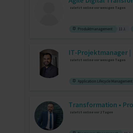
Agile Digital Transf
zuletzt online vor wenigen Tagen
Produktmanagement
11 J.
IT-Projektmanager | 
zuletzt online vor wenigen Tagen
Application Lifecycle Management
Transformation • Pr
zuletzt online vor 2 Tagen