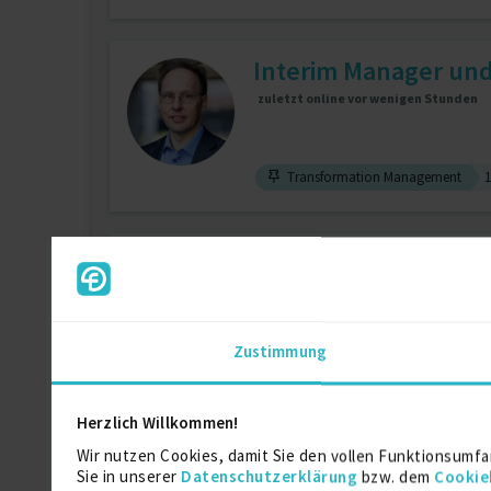
Interim Manager und
zuletzt online vor wenigen Stunden
Transformation Management
1
Senior Application L
zuletzt online vor wenigen Tagen
ABAP
6 J.
Change-Request-M
Zustimmung
Sap Solution Manager
6 J.
Herzlich Willkommen!
Transformation | Sup
Wir nutzen Cookies, damit Sie den vollen Funktionsumfa
Sie in unserer
Datenschutzerklärung
bzw. dem
Cookie
zuletzt online vor wenigen Tagen