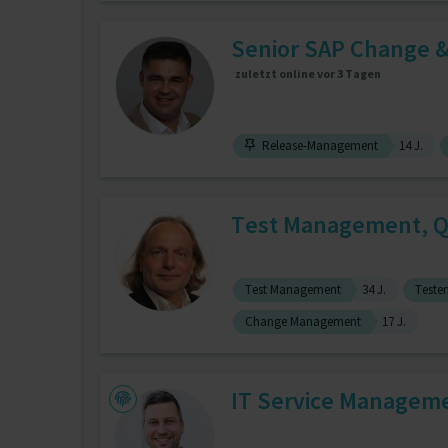
Senior SAP Change 
zuletzt online vor 3 Tagen
Release-Management
14 J.
Test Management, Q
Test Management
34 J.
Teste
Change Management
17 J.
IT Service Manageme