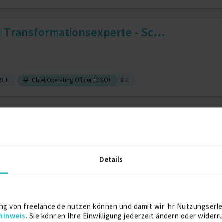
 Transformationsexperte - Sc...
9 J.
Chief Operating Officer (COO)
8 J.
ifecycle Managemener | Solu...
anagement
6 J.
Prozessberatung
6 J.
Details
ply Chain | Finance
ng von freelance.de nutzen können und damit wir Ihr Nutzungserle
hinweis
. Sie können Ihre Einwilligung jederzeit ändern oder widerr