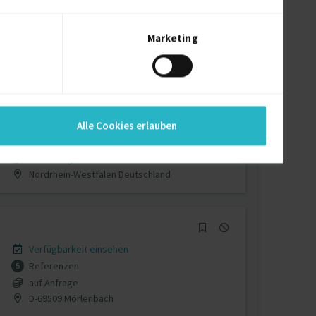
Verfügbarkeit einsehen
Referenzen
6
€115/Stunde
Marketing
A-8344 Bad Gleichenberg
Verfügbarkeit einsehen
Alle Cookies erlauben
Referenzen
0
auf Anfrage
Nordrhein-Westfalen Deutschland
Verfügbarkeit einsehen
Referenzen
5
auf Anfrage
D-69509 Mörlenbach