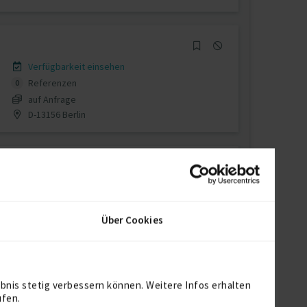
Verfügbarkeit einsehen
Referenzen
0
auf Anfrage
D-13156 Berlin
Verfügbarkeit einsehen
Referenzen
0
Über Cookies
auf Anfrage
D-67105 Schifferstadt
bnis stetig verbessern können. Weitere Infos erhalten
ufen.