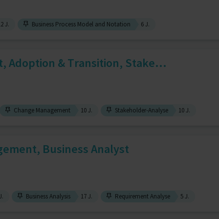
2 J.
Business Process Model and Notation
6 J.
Adoption & Transition, Stake...
Change Management
10 J.
Stakeholder-Analyse
10 J.
ement, Business Analyst
J.
Business Analysis
17 J.
Requirement Analyse
5 J.