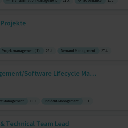
Transformation Management
11 J.
Governance
11 J.
 Projekte
Projektmanagement (IT)
28 J.
Demand Management
27 J.
gement/Software Lifecycle Ma...
st Management
10 J.
Incident-Management
9 J.
 & Technical Team Lead