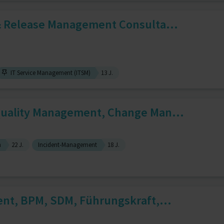
& Release Management Consulta...
IT Service Management (ITSM)
13 J.
uality Management, Change Man...
n
22 J.
Incident-Management
18 J.
nt, BPM, SDM, Führungskraft,...