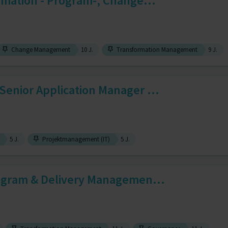
ormation - Program-, Change...
Change Management
10 J.
Transformation Management
9 J.
Senior Application Manager ...
5 J.
Projektmanagement (IT)
5 J.
ogram & Delivery Managemen...