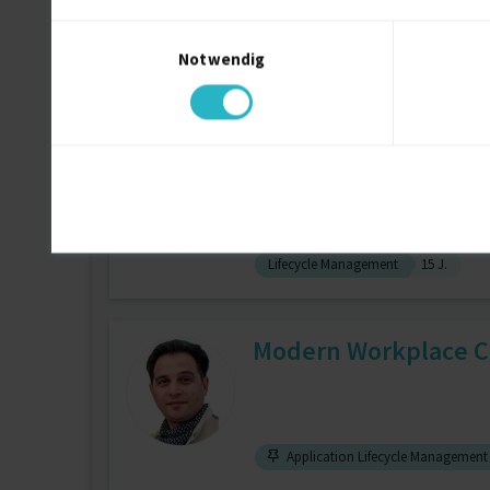
Einwilligungsauswahl
Notwendig
Performance Management
12 J
Consultant Global Dr
zuletzt online vor wenigen Stunden
Workflows
16 J.
Regulatory Af
Lifecycle Management
15 J.
Modern Workplace Co
Application Lifecycle Management