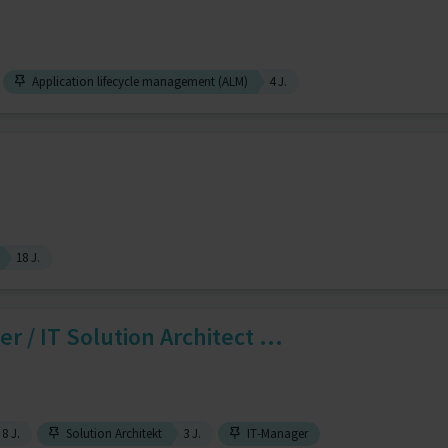
Application lifecycle management (ALM)
4 J.
18 J.
r / IT Solution Architect ...
8 J.
Solution Architekt
3 J.
IT-Manager