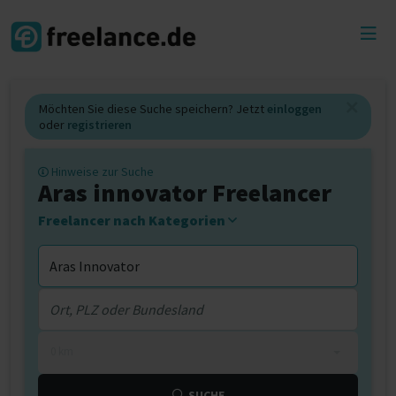
Toggl
menu
Möchten Sie diese Suche speichern? Jetzt
einloggen
oder
registrieren
Hinweise zur Suche
Aras innovator Freelancer
Freelancer nach Kategorien
0 km
SUCHE