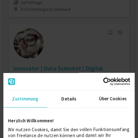
auf Anfrage
D-51429 Bergisch Gladbach
Innovator | Data Scientist | Digital
Executive
Data Science
10 J.
Python
10 J.
Zustimmung
Details
Über Cookies
Big Data
5 J.
Verfügbarkeit einsehen
Herzlich Willkommen!
Referenzen
0
auf Anfrage
Wir nutzen Cookies, damit Sie den vollen Funktionsumfang
SE17 3DN London
von freelance.de nutzen können und damit wir Ihr