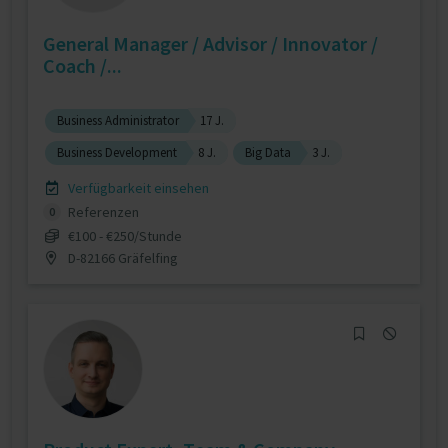
General Manager / Advisor / Innovator /
Coach /...
Business Administrator
17 J.
Business Development
8 J.
Big Data
3 J.
Verfügbarkeit einsehen
Referenzen
0
€100 - €250/Stunde
D-82166 Gräfelfing