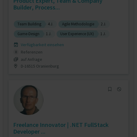
Product Expert, Team & Company
Builder, Process...
Team Building
4 J.
Agile Methodologie
2 J.
Game-Design
1 J.
User Experience (UX)
1 J.
Verfügbarkeit einsehen
Referenzen
0
auf Anfrage
D-16515 Oranienburg
Freelance Innovator | .NET FullStack
Developer ...