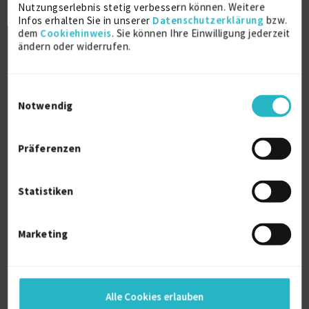
Nutzungserlebnis stetig verbessern können. Weitere
Infos erhalten Sie in unserer
Datenschutzerklärung
bzw.
dem
Cookiehinweis
. Sie können Ihre Einwilligung jederzeit
ändern oder widerrufen.
Einwilligungsauswahl
Notwendig
Senior IT Project Manager | Agile Coach |
AI In...
Präferenzen
Agile Coach
8 J.
Budgetierung
8 J.
Statistiken
Confluence
8 J.
Design Thinking
8 J.
Verfügbarkeit einsehen
Marketing
Referenzen
0
auf Anfrage
Deutschland
Alle Cookies erlauben