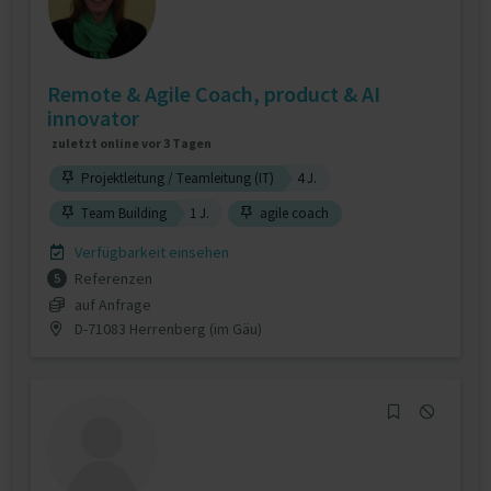
Remote & Agile Coach, product & AI
innovator
zuletzt online vor 3 Tagen
Projektleitung / Teamleitung (IT)
4 J.
Team Building
1 J.
agile coach
Verfügbarkeit einsehen
Referenzen
5
auf Anfrage
D-71083 Herrenberg (im Gäu)