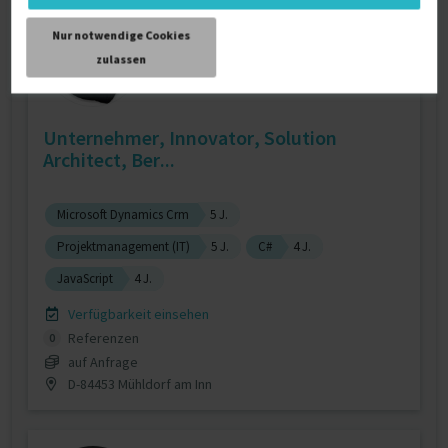
Nur notwendige Cookies
zulassen
Unternehmer, Innovator, Solution
Architect, Ber...
Microsoft Dynamics Crm
5 J.
Projektmanagement (IT)
5 J.
C#
4 J.
JavaScript
4 J.
Verfügbarkeit einsehen
Referenzen
0
auf Anfrage
D-84453 Mühldorf am Inn