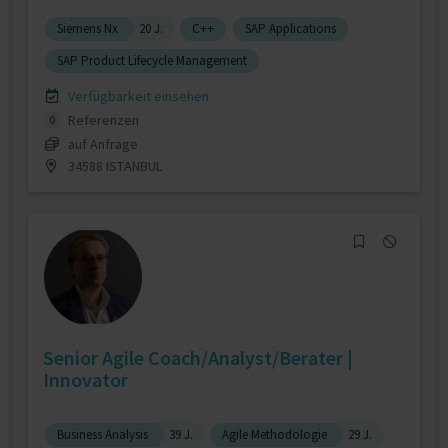
Siemens Nx
20 J.
C++
SAP Applications
SAP Product Lifecycle Management
Verfügbarkeit einsehen
Referenzen
0
auf Anfrage
34588 ISTANBUL
Senior Agile Coach/Analyst/Berater |
Innovator
Business Analysis
39 J.
Agile Methodologie
29 J.