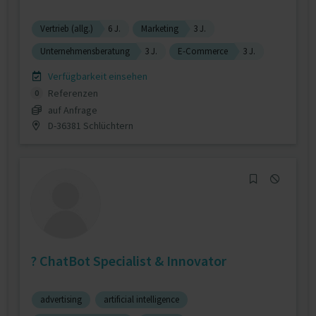
Vertrieb (allg.)
6 J.
Marketing
3 J.
Unternehmensberatung
3 J.
E-Commerce
3 J.
Verfügbarkeit einsehen
Referenzen
0
auf Anfrage
D-36381 Schlüchtern
? ChatBot Specialist & Innovator
advertising
artificial intelligence