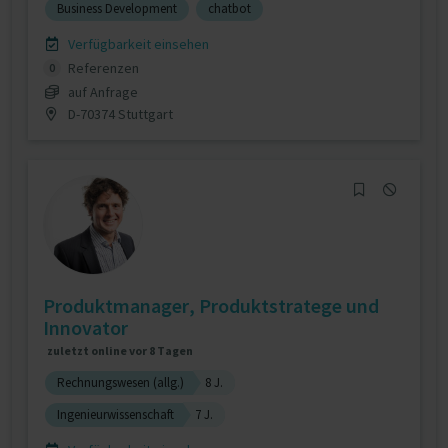
Business Development
chatbot
Verfügbarkeit einsehen
Referenzen
0
auf Anfrage
D-70374 Stuttgart
Produktmanager, Produktstratege und
Innovator
zuletzt online vor 8 Tagen
Rechnungswesen (allg.)
8 J.
Ingenieurwissenschaft
7 J.