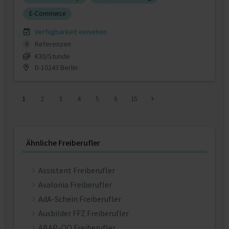
E-Commerce
Verfügbarkeit einsehen
Referenzen
0
€30/Stunde
D-10243 Berlin
1
2
3
4
5
6
15
Ähnliche Freiberufler
Assistent Freiberufler
Avalonia Freiberufler
AdA-Schein Freiberufler
Ausbilder FFZ Freiberufler
ABAP-OO Freiberufler