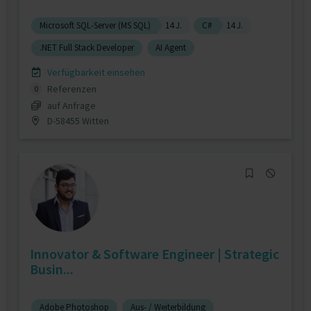
Microsoft SQL-Server (MS SQL)
14 J.
C#
14 J.
.NET Full Stack Developer
AI Agent
Verfügbarkeit einsehen
Referenzen
0
auf Anfrage
D-58455 Witten
Innovator & Software Engineer | Strategic
Busin...
Adobe Photoshop
Aus- / Weiterbildung