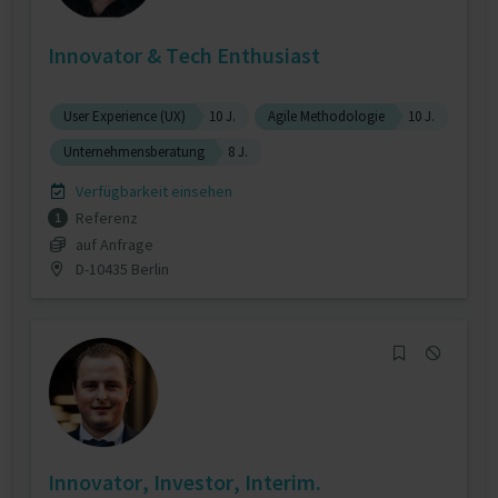
Innovator & Tech Enthusiast
User Experience (UX)
10 J.
Agile Methodologie
10 J.
Unternehmensberatung
8 J.
Verfügbarkeit einsehen
Referenz
1
auf Anfrage
D-10435 Berlin
Innovator, Investor, Interim.