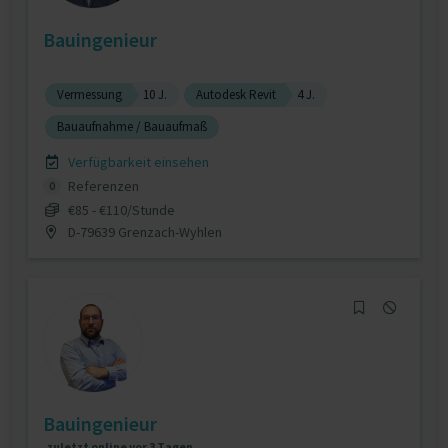
Bauingenieur
Vermessung
10 J.
Autodesk Revit
4 J.
Bauaufnahme / Bauaufmaß
Verfügbarkeit einsehen
Referenzen
0
€85 - €110/Stunde
D-79639 Grenzach-Wyhlen
Bauingenieur
zuletzt online vor 3 Tagen