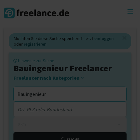
Toggl
menu
Möchten Sie diese Suche speichern? Jetzt
einloggen
oder
registrieren
Hinweise zur Suche
Bauingenieur Freelancer
Freelancer nach Kategorien
0 km
SUCHE