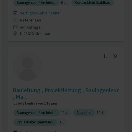
Bauingenieur / Architekt
6 J.
Konstrukteur Stahlbau
Verfügbarkeit einsehen
Referenzen
0
auf Anfrage
D-23628 Klempau
Bauleitung , Projektleitung , Bauingenieur
, Ma...
zuletzt online vor 1 Tagen
Bauingenieur / Architekt
11 J.
Bauleiter
10 J.
Projektleiter Bauwesen
3 J.