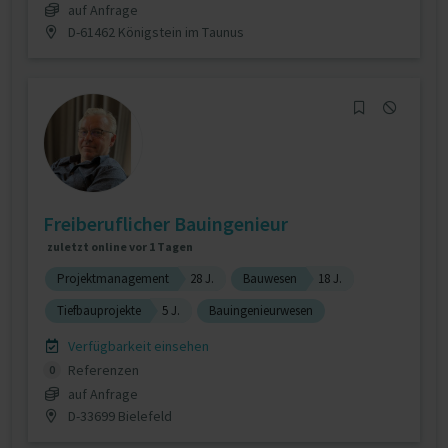
auf Anfrage
D-61462 Königstein im Taunus
Freiberuflicher Bauingenieur
zuletzt online vor 1 Tagen
Projektmanagement
28 J.
Bauwesen
18 J.
Tiefbauprojekte
5 J.
Bauingenieurwesen
Verfügbarkeit einsehen
Referenzen
0
auf Anfrage
D-33699 Bielefeld