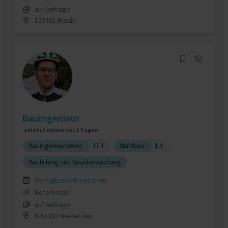
auf Anfrage
127361 Buzău
Bauingenieur
zuletzt online vor 1 Tagen
Bauingenieurwesen
17 J.
Stahlbau
1 J.
Bauleitung und Bauüberwachung
Verfügbarkeit einsehen
Referenzen
0
auf Anfrage
D-52382 Niederzier