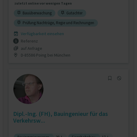
zuletzt online vor wenigen Tagen
Bauüberwachung
Gutachter
Prüfung Nachträge, Regie und Rechnungen
Verfügbarkeit einsehen
Referenz
1
auf Anfrage
D-85586 Poing bei München
Dipl.-Ing. (FH), Bauingenieur für das
Verkehrsw...