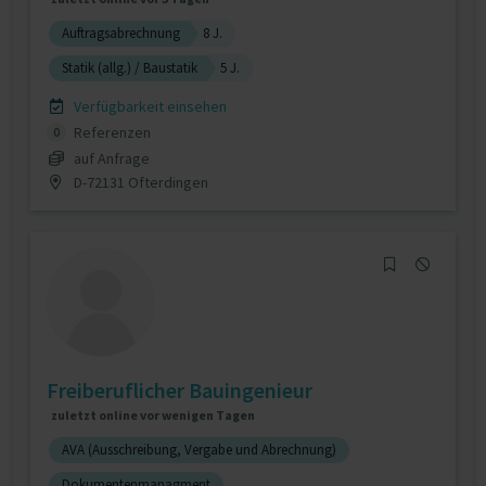
Auftragsabrechnung
8 J.
Statik (allg.) / Baustatik
5 J.
Verfügbarkeit einsehen
Referenzen
0
auf Anfrage
D-72131 Ofterdingen
Freiberuflicher Bauingenieur
zuletzt online vor wenigen Tagen
AVA (Ausschreibung, Vergabe und Abrechnung)
Dokumentenmanagment