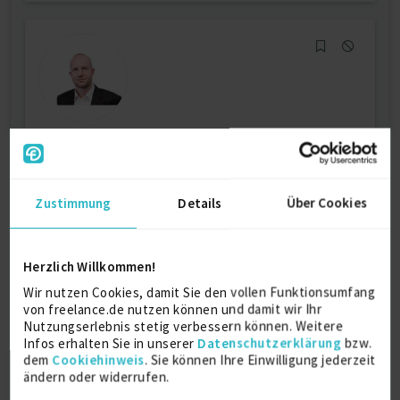
Bauingenieur
Bauleitung / Baustellenleitung
13 J.
Hochbau
6 J.
Zustimmung
Details
Über Cookies
Bauingenieurwesen
5 J.
Bauleiter
2 J.
Verfügbarkeit einsehen
Herzlich Willkommen!
Referenzen
0
Wir nutzen Cookies, damit Sie den vollen Funktionsumfang
auf Anfrage
von freelance.de nutzen können und damit wir Ihr
D-10365 Berlin
Nutzungserlebnis stetig verbessern können. Weitere
Infos erhalten Sie in unserer
Datenschutzerklärung
bzw.
dem
Cookiehinweis
. Sie können Ihre Einwilligung jederzeit
ändern oder widerrufen.