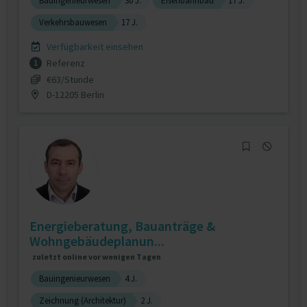
Bauingenieurwesen
30 J.
Eisenbahnbau
17 J.
Verkehrsbauwesen
17 J.
Verfügbarkeit einsehen
Referenz
1
€63/Stunde
D-12205 Berlin
Energieberatung, Bauanträge &
Wohngebäudeplanun...
zuletzt online vor wenigen Tagen
Bauingenieurwesen
4 J.
Zeichnung (Architektur)
2 J.