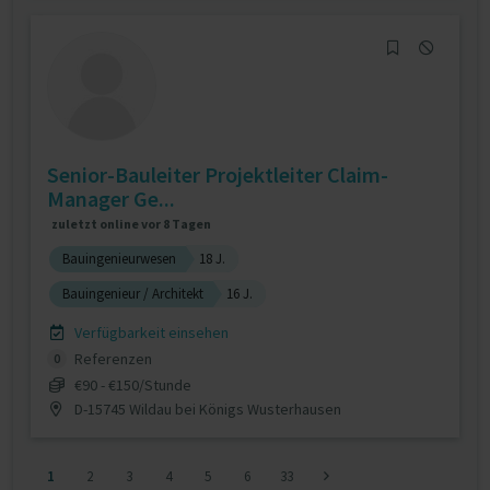
Senior-Bauleiter Projektleiter Claim-
Manager Ge...
zuletzt online vor 8 Tagen
Bauingenieurwesen
18 J.
Bauingenieur / Architekt
16 J.
Verfügbarkeit einsehen
Referenzen
0
€90 - €150/Stunde
D-15745 Wildau bei Königs Wusterhausen
1
2
3
4
5
6
33