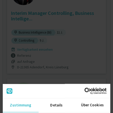
Interim Manager Controlling, Business
Intellige...
Business Intelligence (BI)
11 J.
Controlling
9 J.
Verfügbarkeit einsehen
Referenz
1
auf Anfrage
D-21365 Adendorf, Kreis Lüneburg
Zustimmung
Details
Über Cookies