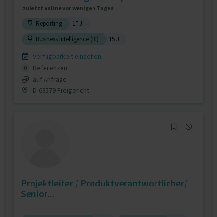
zuletzt online vor wenigen Tagen
Reporting
17 J.
Business Intelligence (BI)
15 J.
Verfügbarkeit einsehen
Referenzen
0
auf Anfrage
D-63579 Freigericht
Projektleiter / Produktverantwortlicher/
Senior...