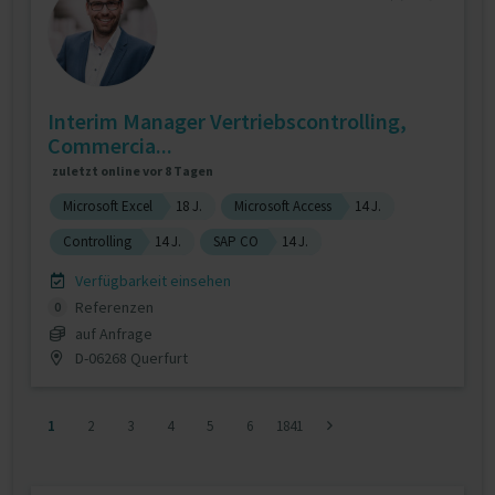
Interim Manager Vertriebscontrolling,
Commercia...
zuletzt online vor 8 Tagen
Microsoft Excel
18 J.
Microsoft Access
14 J.
Controlling
14 J.
SAP CO
14 J.
Verfügbarkeit einsehen
Referenzen
0
auf Anfrage
D-06268 Querfurt
1
2
3
4
5
6
1841