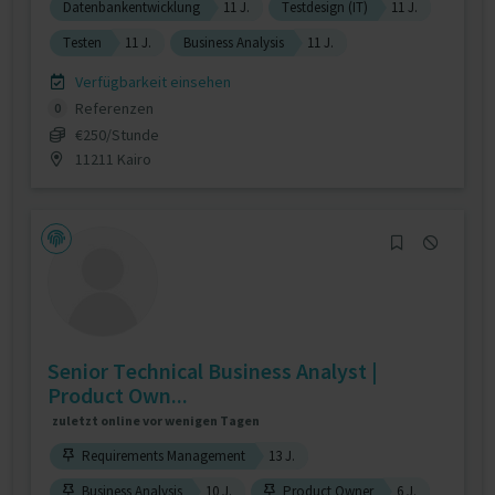
Datenbankentwicklung
11 J.
Testdesign (IT)
11 J.
Testen
11 J.
Business Analysis
11 J.
Verfügbarkeit einsehen
Referenzen
0
€250/Stunde
11211 Kairo
Senior Technical Business Analyst |
Product Own...
zuletzt online vor wenigen Tagen
Requirements Management
13 J.
Business Analysis
10 J.
Product Owner
6 J.