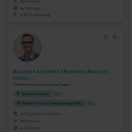
Referenzen
0
auf Anfrage
A-8570 Voitsberg
Business Architekt I Business Analyst I
Senior ...
zuletzt online vor wenigen Tagen
Business Analysis
22 J.
Business Process Reengineering (BPR)
22 J.
Verfügbarkeit einsehen
Referenzen
0
auf Anfrage