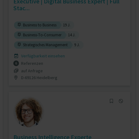
Executive | Digital Business Expert | Full
Stac...
Business to Business
19 J.
Business-To-Consumer
14 J.
Strategisches Management
9 J.
Verfügbarkeit einsehen
Referenzen
6
auf Anfrage
D-69126 Heidelberg
Business Intelligence Experte