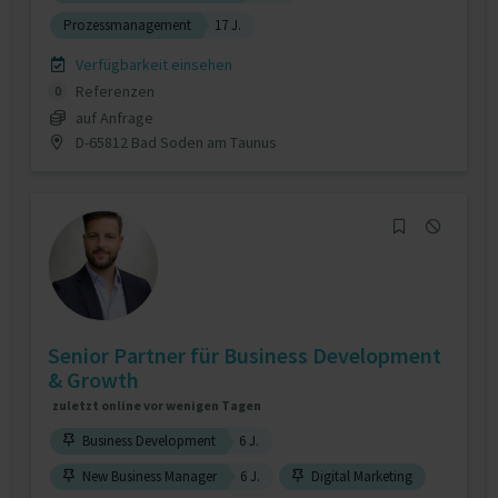
Prozessmanagement
17 J.
Verfügbarkeit einsehen
Referenzen
0
auf Anfrage
D-65812 Bad Soden am Taunus
Senior Partner für Business Development
& Growth
zuletzt online vor wenigen Tagen
Business Development
6 J.
New Business Manager
6 J.
Digital Marketing