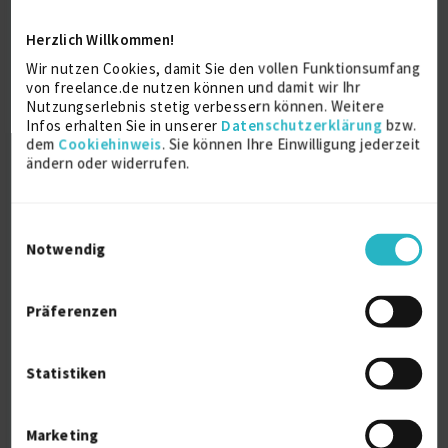
Senior Business & IT Expert
online
Herzlich Willkommen!
Projektmanagement
11 J.
Wir nutzen Cookies, damit Sie den vollen Funktionsumfang
von freelance.de nutzen können und damit wir Ihr
Serviceberater ITIL
7 J.
Nutzungserlebnis stetig verbessern können. Weitere
Infos erhalten Sie in unserer
Datenschutzerklärung
bzw.
Verfügbarkeit einsehen
dem
Cookiehinweis
. Sie können Ihre Einwilligung jederzeit
Referenzen
11
ändern oder widerrufen.
auf Anfrage
D-68766 Hockenheim
Einwilligungsauswahl
Notwendig
Präferenzen
Statistiken
Business Development Manager Japan
Marketing