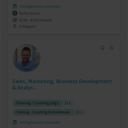
Verfügbarkeit einsehen
Referenzen
5
€100 - €125/Stunde
D-Rüppurr
Sales, Marketing, Business Development
& Analys...
Schulung / Coaching (allg.)
13 J.
Training - Coaching-Kompetenzen
13 J.
Verfügbarkeit einsehen