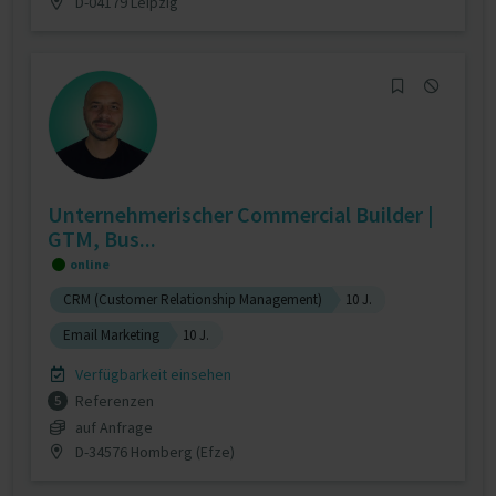
D-04179 Leipzig
Unternehmerischer Commercial Builder |
GTM, Bus...
online
CRM (Customer Relationship Management)
10 J.
Email Marketing
10 J.
Verfügbarkeit einsehen
Referenzen
5
auf Anfrage
D-34576 Homberg (Efze)