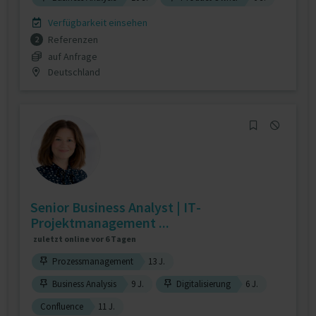
Verfügbarkeit einsehen
Referenzen
2
auf Anfrage
Deutschland
Senior Business Analyst | IT-
Projektmanagement ...
zuletzt online vor 6 Tagen
Prozessmanagement
13 J.
Business Analysis
9 J.
Digitalisierung
6 J.
Confluence
11 J.