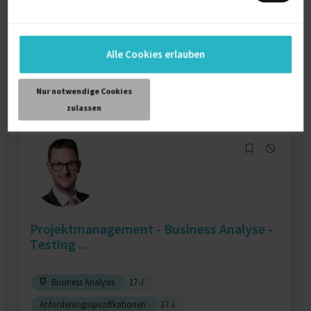
Business Development
16 J.
Business to Business
16 J.
Business Analysis
7 J.
Verfügbarkeit einsehen
Alle Cookies erlauben
Referenzen
0
auf Anfrage
Nur notwendige Cookies
D-10178 Berlin
zulassen
Projektmanagement - Business Analyse -
Testing ...
Business Analysis
17 J.
Anforderungsspezifikationen
17 J.