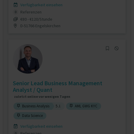
Verfügbarkeit einsehen
Referenzen
0
€80 - €120/Stunde
D-51766 Engelskirchen
Senior Lead Business Management
Analyst / Quant
zuletzt online vor wenigen Tagen
Business Analysis
5 J.
AML GWG KYC
Data Science
Verfügbarkeit einsehen
Referenzen
0