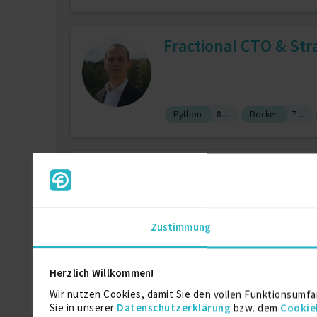
Fractional CTO & Str
Python
8 J.
Docker
7 J.
Freiberuflicher Sof
Zustimmung
JavaScript
15 J.
Node.Js
1
Herzlich Willkommen!
Geschäftsführer / CT
Wir nutzen Cookies, damit Sie den vollen Funktionsumfa
Sie in unserer
Datenschutzerklärung
bzw. dem
Cookie
zuletzt online vor 5 Tagen