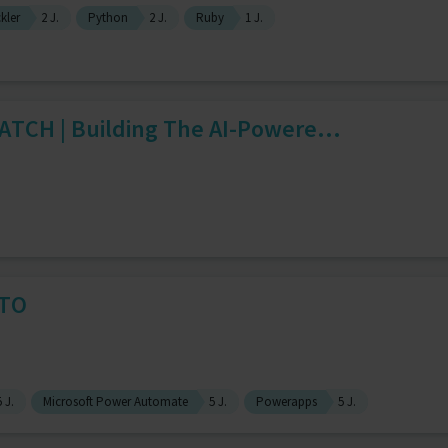
kler
2 J.
Python
2 J.
Ruby
1 J.
TCH | Building The AI-Powere...
CTO
5 J.
Microsoft Power Automate
5 J.
Powerapps
5 J.