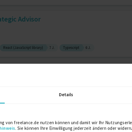
ategic Advisor
React (JavaScript library)
7 J.
Typescript
6 J.
tware-Ingenieur, Interim-CTO
Details
2 J.
Typescript
7 J.
Postgresql
1 J.
Grafikdesign
Next.js
O / Entwickler
ng von freelance.de nutzen können und damit wir Ihr Nutzungserle
hinweis
. Sie können Ihre Einwilligung jederzeit ändern oder widerr