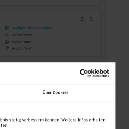
Verfügbarkeit einsehen
Referenzen
0
€650/Stunde
A-1130 Wien
Verfügbarkeit einsehen
Referenz
1
Über Cookies
auf Anfrage
bnis stetig verbessern können. Weitere Infos erhalten
ufen.