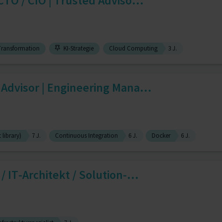
CTO / CIO | Trusted Adviso...
Transformation
KI-Strategie
Cloud Computing
3 J.
 Advisor | Engineering Mana...
 library)
7 J.
Continuous Integration
6 J.
Docker
6 J.
/ IT-Architekt / Solution-...