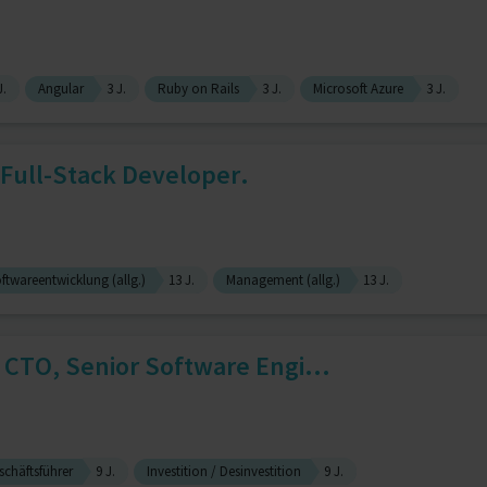
J.
Angular
3 J.
Ruby on Rails
3 J.
Microsoft Azure
3 J.
Full-Stack Developer.
ftwareentwicklung (allg.)
13 J.
Management (allg.)
13 J.
, CTO, Senior Software Engi...
schäftsführer
9 J.
Investition / Desinvestition
9 J.