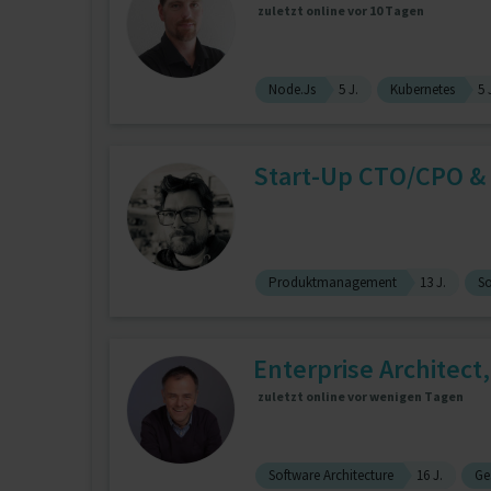
zuletzt online vor 10 Tagen
Node.Js
5 J.
Kubernetes
5 
Start-Up CTO/CPO & 
Produktmanagement
13 J.
So
Enterprise Architect
zuletzt online vor wenigen Tagen
Software Architecture
16 J.
Ge