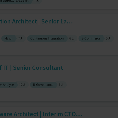
nfrastrukturspezialist
7 J.
tion Architect | Senior La...
Mysql
7 J.
Continuous Integration
6 J.
E-Commerce
5 J.
f IT | Senior Consultant
er-Analyse
10 J.
It-Governance
6 J.
are Architect | Interim CTO...