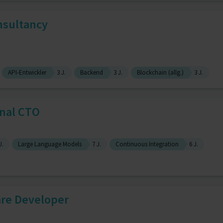
nsultancy
API-Entwickler
3 J.
Backend
3 J.
Blockchain (allg.)
3 J.
onal CTO
J.
Large Language Models
7 J.
Continuous Integration
6 J.
are Developer