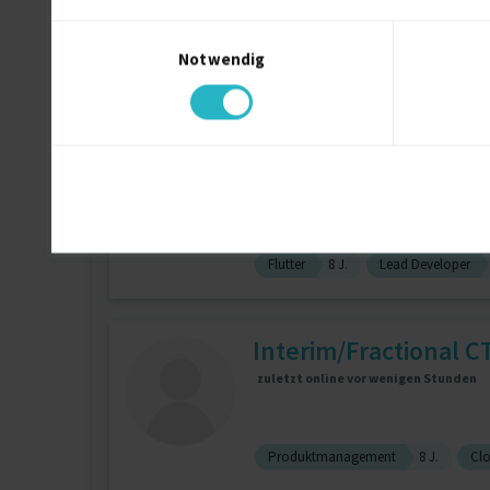
Einwilligungsauswahl
J2EE
6 J.
Microsoft Dynamics
Notwendig
Amazon Web Services (AWS)
Projektmanger | Seni
zuletzt online vor 1 Tagen
Flutter
8 J.
Lead Developer
Interim/Fractional
zuletzt online vor wenigen Stunden
Produktmanagement
8 J.
Cl