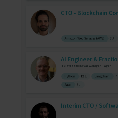
CTO - Blockchain Co
Amazon Web Services (AWS)
3 J.
AI Engineer & Fracti
zuletzt online vor wenigen Tagen
Python
12 J.
Langchain
7 
Saas
6 J.
Interim CTO / Softw