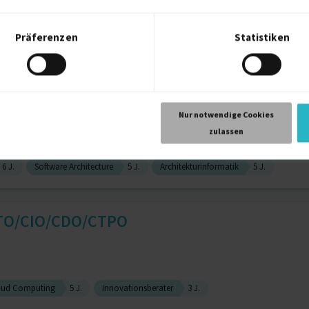
6 J.
Docker
4 J.
Python
4 J.
SQL
4 J.
Präferenzen
Statistiken
or Mobile Architect | Produ...
Nur notwendige Cookies
zulassen
6 J.
Software Architecture
5 J.
Architekturinformatik
5 J.
 CTO/CIO/CDO/CTPO
oud Computing
5 J.
Innovationsberater
3 J.