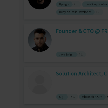
Django
2 J.
JavaScript-Entwic
Ruby on Rails Developer
1 J.
Founder & CTO @ FRA
Java (allg.)
4 J.
Solution Architect, 
SQL
14 J.
Microsoft Azure