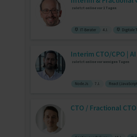
Interim & Fractional 
zuletzt online vor 1 Tagen
IT-Berater
4 J.
Digitale 
Interim CTO/CPO | AI
zuletzt online vor wenigen Tagen
Node.Js
7 J.
React (JavaScript
CTO / Fractional CTO 