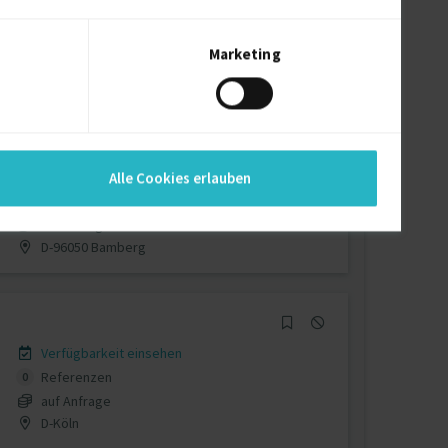
Verfügbarkeit einsehen
Referenzen
0
€90/Stunde
Marketing
D-80634 München
Verfügbarkeit einsehen
Alle Cookies erlauben
Referenzen
0
auf Anfrage
D-96050 Bamberg
Verfügbarkeit einsehen
Referenzen
0
auf Anfrage
D-Köln