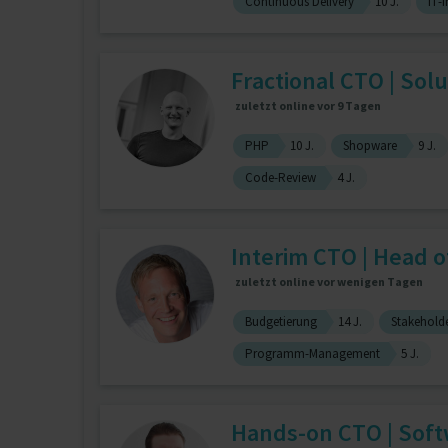
Continuous Delivery
10 J.
IT-I
Fractional CTO | Solu
zuletzt online vor 9 Tagen
PHP
10 J.
Shopware
9 J.
Code-Review
4 J.
Interim CTO | Head o
zuletzt online vor wenigen Tagen
Budgetierung
14 J.
Stakehold
Programm-Management
5 J.
Hands-on CTO | Softw