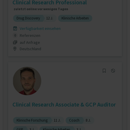
Clinical Research Professional
zuletzt online vor wenigen Tagen
Drug Discovery
12 J.
Klinische Arbeiten
Verfügbarkeit einsehen
Referenzen
0
auf Anfrage
Deutschland
Clinical Research Associate & GCP Auditor
Klinische Forschung
11 J.
Coach
8 J.
GXP
3 J.
Klinische Arbeiten
3 J.