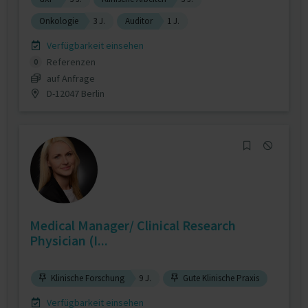
Onkologie
3 J.
Auditor
1 J.
Verfügbarkeit einsehen
Referenzen
0
auf Anfrage
D-12047 Berlin
Medical Manager/ Clinical Research
Physician (I...
Klinische Forschung
9 J.
Gute Klinische Praxis
Verfügbarkeit einsehen