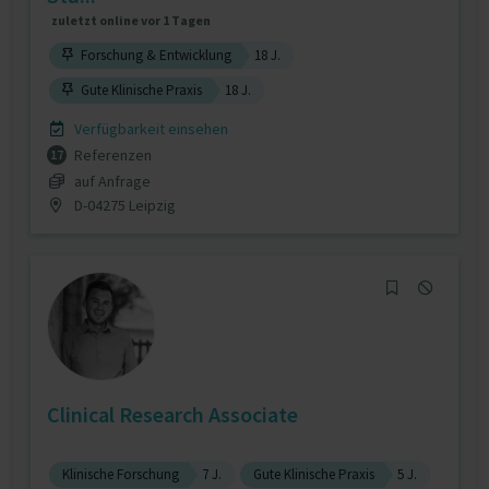
zuletzt online vor 1 Tagen
Forschung & Entwicklung
18 J.
Gute Klinische Praxis
18 J.
Verfügbarkeit einsehen
Referenzen
17
auf Anfrage
D-04275 Leipzig
Clinical Research Associate
Klinische Forschung
7 J.
Gute Klinische Praxis
5 J.