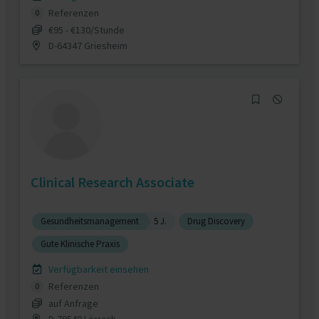
Referenzen
0
€95 - €130/Stunde
D-64347 Griesheim
Clinical Research Associate
Gesundheitsmanagement
5 J.
Drug Discovery
Gute Klinische Praxis
Verfügbarkeit einsehen
Referenzen
0
auf Anfrage
D-79540 Lörrach