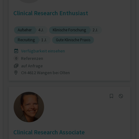
Clinical Research Enthusiast
Aufseher
4 J.
Klinische Forschung
2 J.
Recruiting
1 J.
Gute Klinische Praxis
Verfügbarkeit einsehen
Referenzen
0
auf Anfrage
CH-4612 Wangen bei Olten
Clinical Research Associate