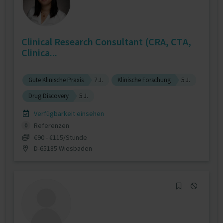
Clinical Research Consultant (CRA, CTA,
Clinica...
Gute Klinische Praxis
7 J.
Klinische Forschung
5 J.
Drug Discovery
5 J.
Verfügbarkeit einsehen
Referenzen
0
€90 - €115/Stunde
D-65185 Wiesbaden