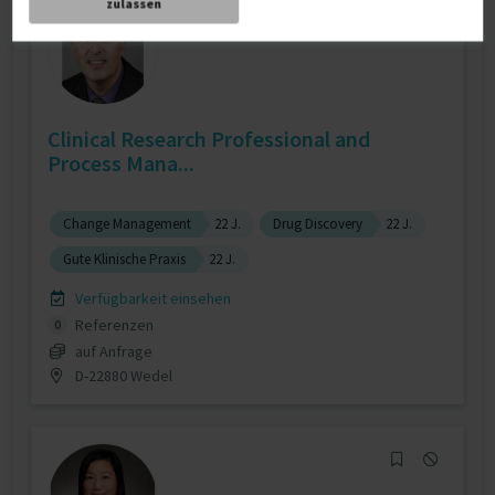
zulassen
Clinical Research Professional and
Process Mana...
Change Management
22 J.
Drug Discovery
22 J.
Gute Klinische Praxis
22 J.
Verfügbarkeit einsehen
Referenzen
0
auf Anfrage
D-22880 Wedel