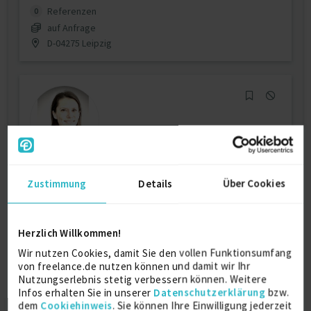
Referenzen
0
auf Anfrage
D-04275 Leipzig
Senior Clinical Research Associate
Zustimmung
Details
Über Cookies
Gute Klinische Praxis
9 J.
Microsoft Excel
9 J.
Herzlich Willkommen!
Klinische Arbeiten
2 J.
Consultant
1 J.
Wir nutzen Cookies, damit Sie den vollen Funktionsumfang
Verfügbarkeit einsehen
von freelance.de nutzen können und damit wir Ihr
Referenzen
0
Nutzungserlebnis stetig verbessern können. Weitere
Infos erhalten Sie in unserer
Datenschutzerklärung
bzw.
auf Anfrage
dem
Cookiehinweis
. Sie können Ihre Einwilligung jederzeit
D-89233 Neu-Ulm