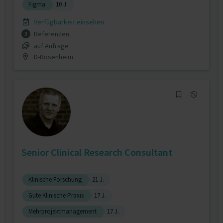
Figma
10 J.
Verfügbarkeit einsehen
Referenzen
3
auf Anfrage
D-Rosenheim
Senior Clinical Research Consultant
Klinische Forschung
21 J.
Gute Klinische Praxis
17 J.
Mehrprojektmanagement
17 J.