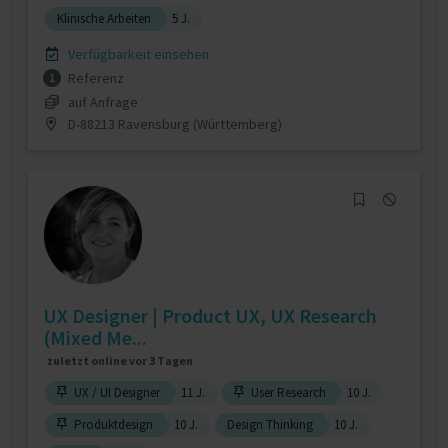
Klinische Arbeiten
5 J.
Verfügbarkeit einsehen
Referenz
1
auf Anfrage
D-88213 Ravensburg (Württemberg)
UX Designer | Product UX, UX Research
(Mixed Me...
zuletzt online vor 3 Tagen
UX / UI Designer
11 J.
User Research
10 J.
Produktdesign
10 J.
Design Thinking
10 J.