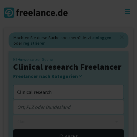
Toggl
menu
Möchten Sie diese Suche speichern? Jetzt
einloggen
oder
registrieren
Hinweise zur Suche
Clinical research Freelancer
Freelancer nach Kategorien
0 km
SUCHE