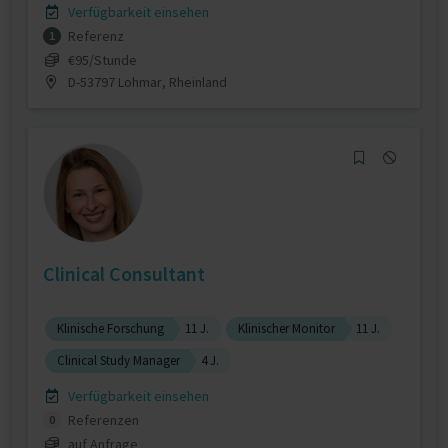
Verfügbarkeit einsehen
Referenz
1
€95/Stunde
D-53797 Lohmar, Rheinland
Clinical Consultant
Klinische Forschung
11 J.
Klinischer Monitor
11 J.
Clinical Study Manager
4 J.
Verfügbarkeit einsehen
Referenzen
0
auf Anfrage