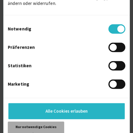
ändern oder widerrufen.
Einwilligungsauswahl
Notwendig
Präferenzen
Senior Clinical Research Associate
Statistiken
Microsoft Windows (allg.)
29 J.
Klinische Arbeiten
Klinische Forschung
Marketing
Verfügbarkeit einsehen
Referenzen
0
auf Anfrage
Alle Cookies erlauben
Deutschland
Nur notwendige Cookies