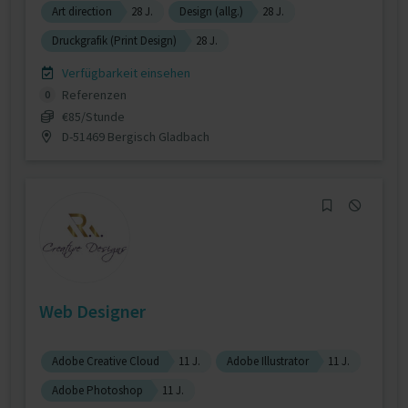
Art direction
28 J.
Design (allg.)
28 J.
Druckgrafik (Print Design)
28 J.
Verfügbarkeit einsehen
Referenzen
0
€85/Stunde
D-51469 Bergisch Gladbach
Web Designer
Adobe Creative Cloud
11 J.
Adobe Illustrator
11 J.
Adobe Photoshop
11 J.