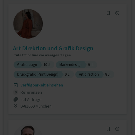
Art Direktion und Grafik Design
zuletzt online vor wenigen Tagen
Grafikdesign
10 J.
Markendesign
9 J.
Druckgrafik (Print Design)
9 J.
Art direction
8 J.
Verfügbarkeit einsehen
Referenzen
0
auf Anfrage
D-81669 München