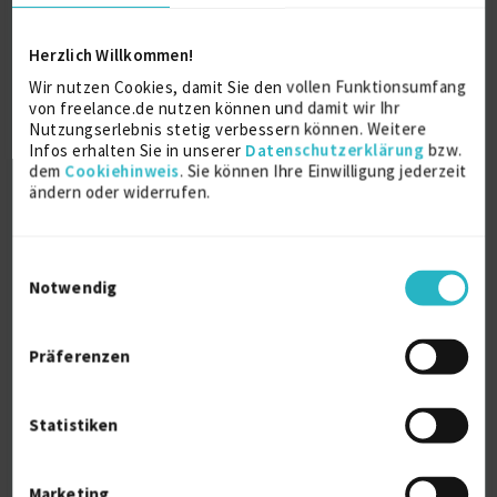
Herzlich Willkommen!
STEIGEISEN DESIGN
Wir nutzen Cookies, damit Sie den vollen Funktionsumfang
von freelance.de nutzen können und damit wir Ihr
Fotografieren
9 J.
Corporate Design
6 J.
Nutzungserlebnis stetig verbessern können. Weitere
Infos erhalten Sie in unserer
Datenschutzerklärung
bzw.
Grafikdesign
6 J.
Logos
6 J.
dem
Cookiehinweis
. Sie können Ihre Einwilligung jederzeit
ändern oder widerrufen.
Markendesign
6 J.
Verfügbarkeit einsehen
Referenzen
0
Einwilligungsauswahl
auf Anfrage
Notwendig
D-27239 Twistringen
Präferenzen
Statistiken
Marketing