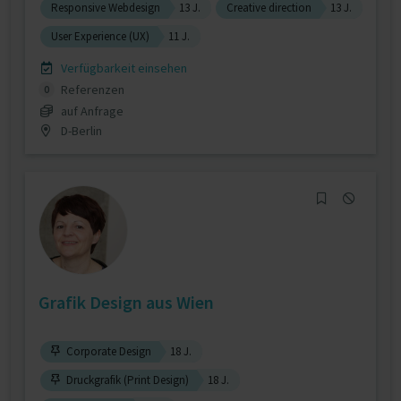
Responsive Webdesign
13 J.
Creative direction
13 J.
User Experience (UX)
11 J.
Verfügbarkeit einsehen
Referenzen
0
auf Anfrage
D-Berlin
Grafik Design aus Wien
Corporate Design
18 J.
Druckgrafik (Print Design)
18 J.