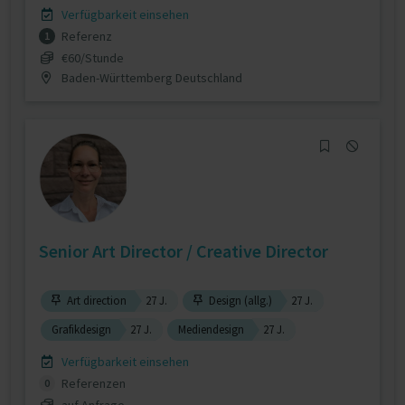
Verfügbarkeit einsehen
Referenz
1
€60/Stunde
Baden-Württemberg Deutschland
Senior Art Director / Creative Director
Art direction
27 J.
Design (allg.)
27 J.
Grafikdesign
27 J.
Mediendesign
27 J.
Verfügbarkeit einsehen
Referenzen
0
auf Anfrage