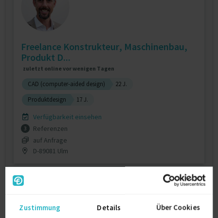
Freelance Konstrukteur, Maschinenbau,
Produkt D...
zuletzt online vor wenigen Tagen
CAD (computer-aided design)
22 J.
Produktdesign
17 J.
Verfügbarkeit einsehen
Referenzen
3
auf Anfrage
D-89081 Ulm
Zustimmung
Details
Über Cookies