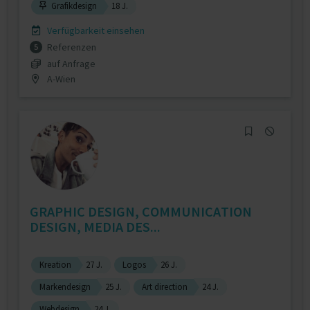
Grafikdesign
18 J.
Verfügbarkeit einsehen
Referenzen
5
auf Anfrage
A-Wien
GRAPHIC DESIGN, COMMUNICATION
DESIGN, MEDIA DES...
Kreation
27 J.
Logos
26 J.
Markendesign
25 J.
Art direction
24 J.
Webdesign
24 J.