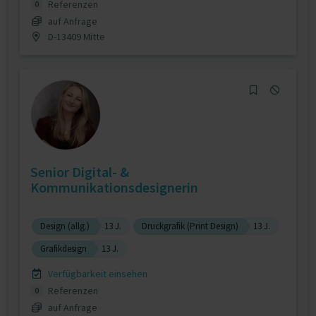
Referenzen
0
auf Anfrage
D-13409 Mitte
Senior Digital- &
Kommunikationsdesignerin
Design (allg.)
13 J.
Druckgrafik (Print Design)
13 J.
Grafikdesign
13 J.
Verfügbarkeit einsehen
Referenzen
0
auf Anfrage