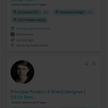
zuletzt online vor 1 Tagen
Konzeption (IT)
22 J.
Interaction Design
9 J.
UX/UI Design Leitung
Verfügbarkeit einsehen
Referenzen
5
auf Anfrage
Hamburg Deutschland
Principal Product & Brand Designer |
UX/UI Desi...
zuletzt online vor 5 Tagen