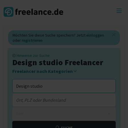
Toggl
menu
Möchten Sie diese Suche speichern? Jetzt
einloggen
oder
registrieren
Hinweise zur Suche
Design studio Freelancer
Freelancer nach Kategorien
0 km
SUCHE