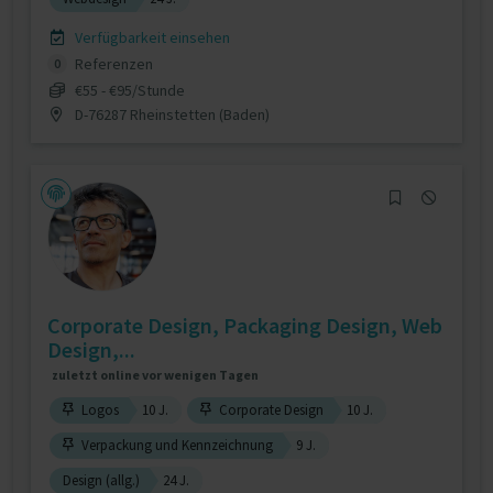
Verfügbarkeit einsehen
Referenzen
0
€55 - €95/Stunde
D-76287 Rheinstetten (Baden)
Corporate Design, Packaging Design, Web
Design,...
zuletzt online vor wenigen Tagen
Logos
10 J.
Corporate Design
10 J.
Verpackung und Kennzeichnung
9 J.
Design (allg.)
24 J.