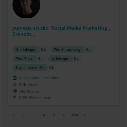
yumeda studio: Social Media Marketing ,
Brandin...
Grafikdesign
6 J.
Web Entwicklung
6 J.
WordPress
6 J.
Webdesign
5 J.
User Interface (UI)
4 J.
Verfügbarkeit einsehen
Referenzen
0
€80/Stunde
D-69469 Weinheim
1
2
3
4
5
6
2198