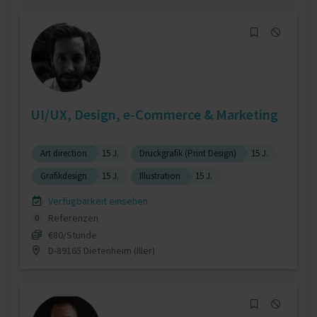
UI/UX, Design, e-Commerce & Marketing
Art direction
15 J.
Druckgrafik (Print Design)
15 J.
Grafikdesign
15 J.
Illustration
15 J.
Verfügbarkeit einsehen
Referenzen
0
€80/Stunde
D-89165 Dietenheim (Iller)