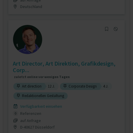
Deutschland
Art Director, Art Direktion, Grafikdesign,
Corp...
zuletzt online vor wenigen Tagen
Art direction
12 J.
Corporate Design
4 J.
Redaktionellen Gestaltung
Verfügbarkeit einsehen
Referenzen
0
auf Anfrage
D-40627 Düsseldorf