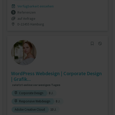
Verfügbarkeit einsehen
Referenzen
5
auf Anfrage
D-22455 Hamburg
WordPress Webdesign | Corporate Design
| Grafik...
zuletzt online vor wenigen Tagen
Corporate Design
8 J.
Responsive Webdesign
8 J.
Adobe Creative Cloud
10 J.