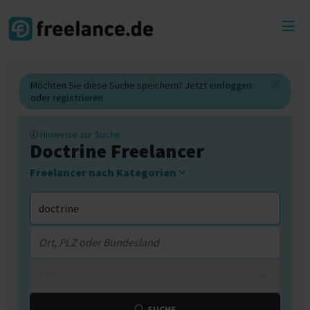
Toggl
menu
Möchten Sie diese Suche speichern? Jetzt
einloggen
oder
registrieren
Hinweise zur Suche
Doctrine Freelancer
Freelancer nach Kategorien
0 km
SUCHE