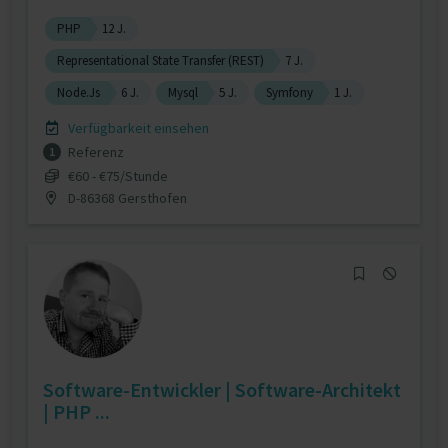
PHP
12 J.
Representational State Transfer (REST)
7 J.
Node.Js
6 J.
Mysql
5 J.
Symfony
1 J.
Verfügbarkeit einsehen
Referenz
1
€60 - €75/Stunde
D-86368 Gersthofen
Software-Entwickler | Software-Architekt
| PHP ...