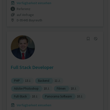
Verfügbarkeit einsehen
Referenz
1
auf Anfrage
D-95445 Bayreuth
Full Stack Developer
PHP
13 J.
Backend
11 J.
Adobe Photoshop
10 J.
Filmen
10 J.
Full-Stack
10 J.
Panorama Software
10 J.
Verfügbarkeit einsehen