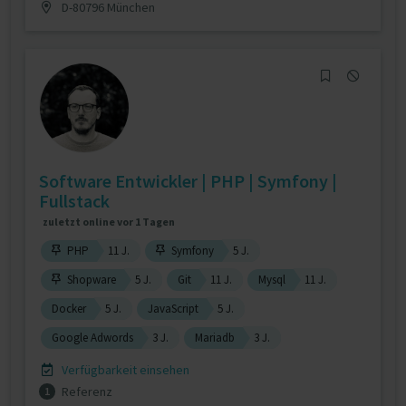
D-80796 München
Software Entwickler | PHP | Symfony |
Fullstack
zuletzt online vor 1 Tagen
PHP
11 J.
Symfony
5 J.
Shopware
5 J.
Git
11 J.
Mysql
11 J.
Docker
5 J.
JavaScript
5 J.
Google Adwords
3 J.
Mariadb
3 J.
Verfügbarkeit einsehen
Referenz
1