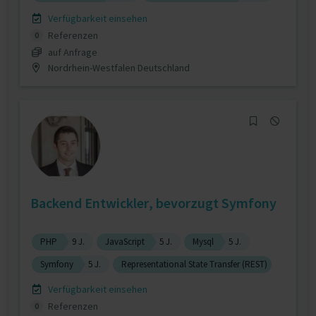
Verfügbarkeit einsehen
Referenzen
0
auf Anfrage
Nordrhein-Westfalen Deutschland
Backend Entwickler, bevorzugt Symfony
PHP
9 J.
JavaScript
5 J.
Mysql
5 J.
Symfony
5 J.
Representational State Transfer (REST)
Verfügbarkeit einsehen
Referenzen
0