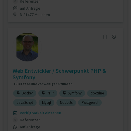
Referenzen
0
auf Anfrage
D-81477 München
Web Entwickler / Schwerpunkt PHP &
Symfony
zuletzt online vor wenigen Stunden
Docker
PHP
Symfony
doctrine
JavaScript
Mysql
Node.Js
Postgresql
Verfügbarkeit einsehen
Referenzen
0
auf Anfrage