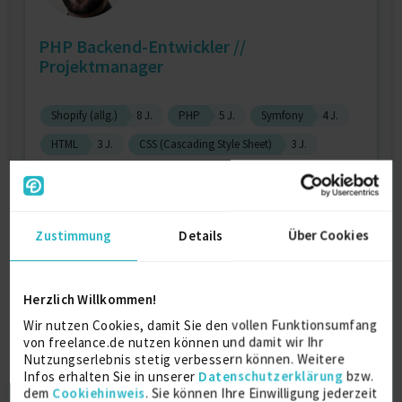
PHP Backend-Entwickler //
Projektmanager
Shopify (allg.)
8 J.
PHP
5 J.
Symfony
4 J.
HTML
3 J.
CSS (Cascading Style Sheet)
3 J.
Verfügbarkeit einsehen
Referenzen
3
auf Anfrage
Zustimmung
Details
Über Cookies
D-60327 Frankfurt am Main
Herzlich Willkommen!
Wir nutzen Cookies, damit Sie den vollen Funktionsumfang
von freelance.de nutzen können und damit wir Ihr
Nutzungserlebnis stetig verbessern können. Weitere
Infos erhalten Sie in unserer
Datenschutzerklärung
bzw.
dem
Cookiehinweis
. Sie können Ihre Einwilligung jederzeit