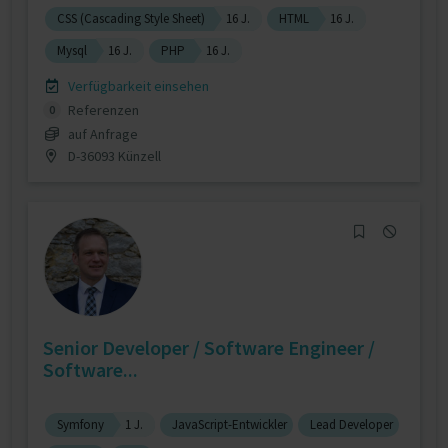
CSS (Cascading Style Sheet)
16 J.
HTML
16 J.
Mysql
16 J.
PHP
16 J.
Verfügbarkeit einsehen
Referenzen
0
auf Anfrage
D-36093 Künzell
Senior Developer / Software Engineer /
Software...
Symfony
1 J.
JavaScript-Entwickler
Lead Developer