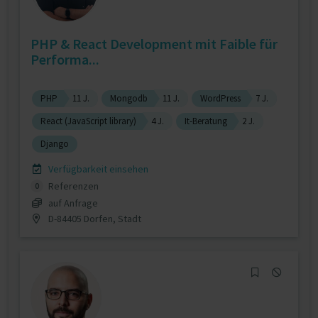
PHP & React Development mit Faible für
Performa...
PHP
11 J.
Mongodb
11 J.
WordPress
7 J.
React (JavaScript library)
4 J.
It-Beratung
2 J.
Django
Verfügbarkeit einsehen
Referenzen
0
auf Anfrage
D-84405 Dorfen, Stadt