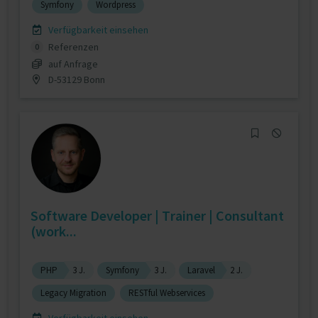
Symfony
Wordpress
Verfügbarkeit einsehen
Referenzen
0
auf Anfrage
D-53129 Bonn
Software Developer | Trainer | Consultant
(work...
PHP
3 J.
Symfony
3 J.
Laravel
2 J.
Legacy Migration
RESTful Webservices