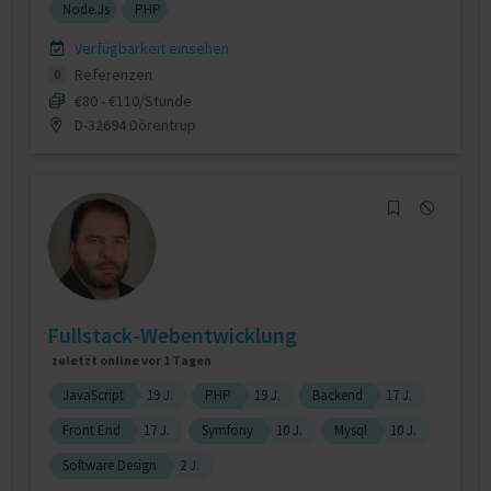
Node.Js
PHP
Verfügbarkeit einsehen
Referenzen
0
€80 - €110/Stunde
D-32694 Dörentrup
Fullstack-Webentwicklung
zuletzt online vor 1 Tagen
JavaScript
19 J.
PHP
19 J.
Backend
17 J.
Front End
17 J.
Symfony
10 J.
Mysql
10 J.
Software Design
2 J.