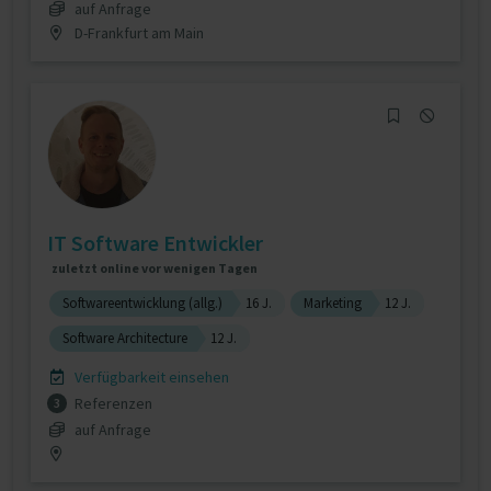
auf Anfrage
D-Frankfurt am Main
IT Software Entwickler
zuletzt online vor wenigen Tagen
Softwareentwicklung (allg.)
16 J.
Marketing
12 J.
Software Architecture
12 J.
Verfügbarkeit einsehen
Referenzen
3
auf Anfrage