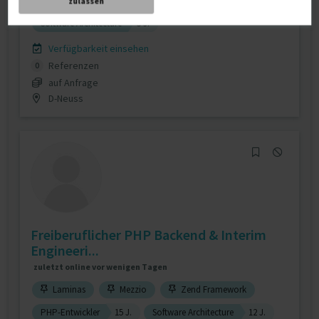
React (JavaScript library)
5 J.
zulassen
Software Architecture
5 J.
Verfügbarkeit einsehen
Referenzen
0
auf Anfrage
D-Neuss
Freiberuflicher PHP Backend & Interim
Engineeri...
zuletzt online vor wenigen Tagen
Laminas
Mezzio
Zend Framework
PHP-Entwickler
15 J.
Software Architecture
12 J.