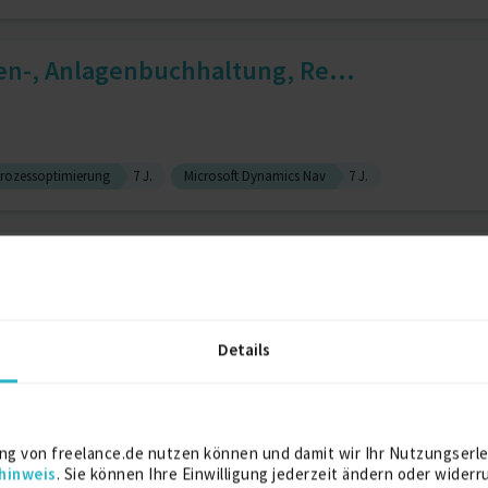
ren-, Anlagenbuchhaltung, Re...
rozessoptimierung
7 J.
Microsoft Dynamics Nav
7 J.
Bilanzbuchhalterin I Münche...
Details
rung
6 J.
Anlagebuchhaltung
Corporate Services
ng von freelance.de nutzen können und damit wir Ihr Nutzungserle
hinweis
. Sie können Ihre Einwilligung jederzeit ändern oder widerr