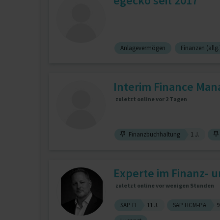
egecko seit 2017
Anlagevermögen
Finanzen (allg.
Interim Finance Man
zuletzt online vor 2 Tagen
Finanzbuchhaltung
1 J.
Experte im Finanz-
zuletzt online vor wenigen Stunden
SAP FI
11 J.
SAP HCM-PA
9