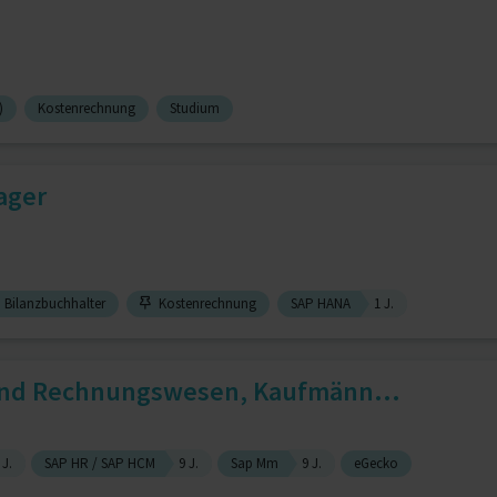
)
Kostenrechnung
Studium
ager
Bilanzbuchhalter
Kostenrechnung
SAP HANA
1 J.
 und Rechnungswesen, Kaufmänn...
 J.
SAP HR / SAP HCM
9 J.
Sap Mm
9 J.
eGecko