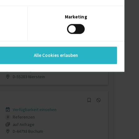
Verfügbarkeit einsehen
Referenzen
0
auf Anfrage
Marketing
Deutschland
Verfügbarkeit einsehen
Alle Cookies erlauben
Referenzen
0
auf Anfrage
D-55283 Nierstein
Verfügbarkeit einsehen
Referenzen
0
auf Anfrage
D-44793 Bochum