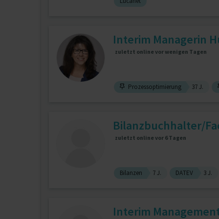
Lucanet
Interim Managerin H
zuletzt online vor wenigen Tagen
Prozessoptimierung
37 J.
Bilanzbuchhalter/Fac
zuletzt online vor 6 Tagen
Bilanzen
7 J.
DATEV
3 J.
Interim Management