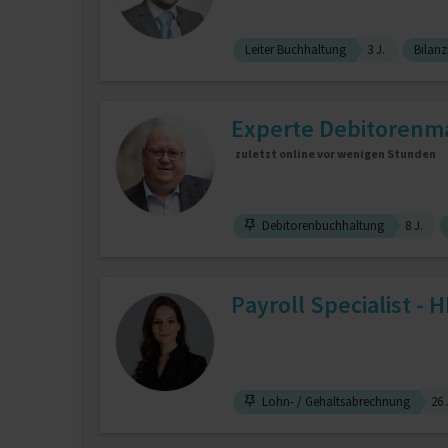
Leiter Buchhaltung
3 J.
Bilan
Experte Debitorenma
zuletzt online vor wenigen Stunden
Debitorenbuchhaltung
8 J.
Payroll Specialist - 
Lohn- / Gehaltsabrechnung
26 