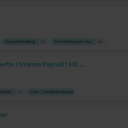
Finanzbuchhaltung
5 J.
Microsoft Dynamics Nav
4 J.
tin I Interim Payroll I HR...
alleiter
1 J.
Lohn- / Gehaltsabrechnung
ter