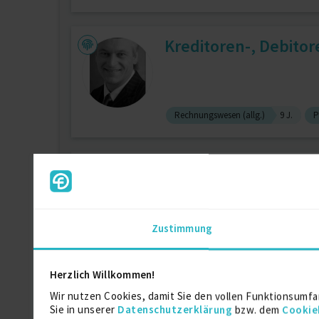
Kreditoren-, Debito
Rechnungswesen (allg.)
9 J.
P
Interim Managerin I 
Zustimmung
Bilanzen
9 J.
Prozessoptimie
Herzlich Willkommen!
PlanControlling
Wir nutzen Cookies, damit Sie den vollen Funktionsumfa
Sie in unserer
Datenschutzerklärung
bzw. dem
Cookie