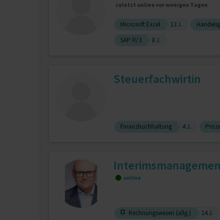
zuletzt online vor wenigen Tagen
Microsoft Excel
13 J.
Handels
SAP R/3
8 J.
Steuerfachwirtin
Finanzbuchhaltung
4 J.
Proz
Interimsmanagement 
online
Rechnungswesen (allg.)
14 J.