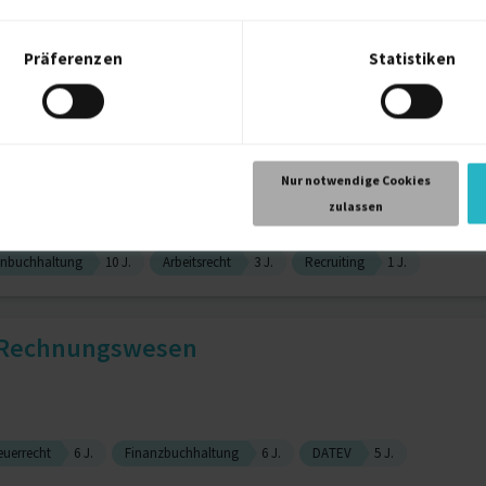
Präferenzen
Statistiken
er
Microsoft System Center (allg.)
Nur notwendige Cookies
zulassen
nbuchhaltung
10 J.
Arbeitsrecht
3 J.
Recruiting
1 J.
/Rechnungswesen
euerrecht
6 J.
Finanzbuchhaltung
6 J.
DATEV
5 J.