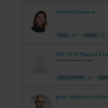
Interim Finance
Audits
16 J.
Bilanzen
7 J.
SAP HCM Payroll Exper
zuletzt online vor 10 Tagen
SAP HR / SAP HCM
3 J.
Person
gepr. Bilanzbuchhal