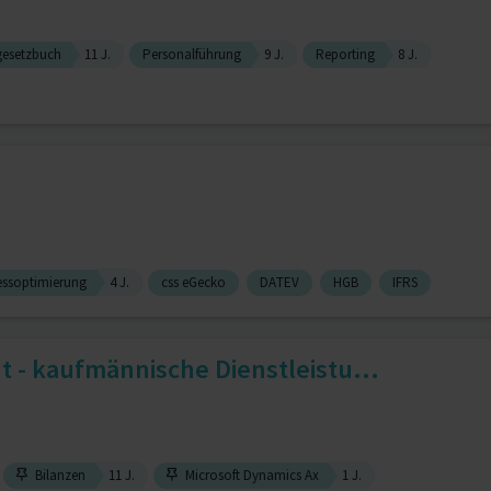
gesetzbuch
11 J.
Personalführung
9 J.
Reporting
8 J.
essoptimierung
4 J.
css eGecko
DATEV
HGB
IFRS
- kaufmännische Dienstleistu...
Bilanzen
11 J.
Microsoft Dynamics Ax
1 J.