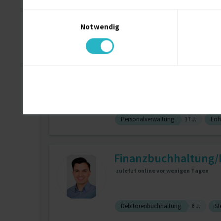
Einwilligungsauswahl
Notwendig
Controlling
DATEV
Filemak
HR Spezialist
zuletzt online vor 3 Tagen
Personalverwaltung
17 J.
Loh
Finanzbuchhaltung
zuletzt online vor wenigen Tagen
Debitorenbuchhaltung
6 J.
St