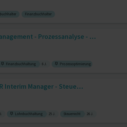
zbuchhalter
Finanzbuchhalter
nagement - Prozessanalyse - ...
Finanzbuchhaltung
6 J.
Prozessoptimierung
HR Interim Manager - Steue...
J.
Lohnbuchhaltung
25 J.
Steuerrecht
26 J.