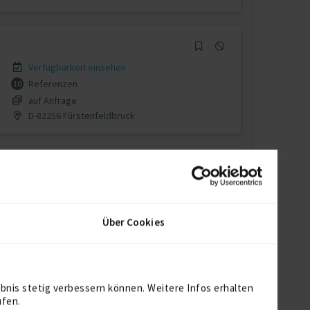
Verfügbarkeit einsehen
Referenzen
10
auf Anfrage
D-82256 Fürstenfeldbruck
Verfügbarkeit einsehen
Referenzen
0
Über Cookies
€60 - €100/Stunde
bnis stetig verbessern können. Weitere Infos erhalten
ufen.