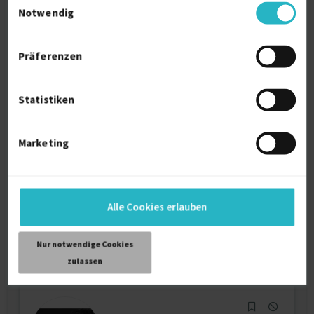
Notwendig
Präferenzen
Statistiken
Systemische Beratung
zuletzt online vor wenigen Tagen
Marketing
Kundendienst
8 J.
Erziehung (allg.)
3 J.
Fotografieren
Heilerziehung
Verfügbarkeit einsehen
Alle Cookies erlauben
Referenzen
0
€15/Stunde
Nur notwendige Cookies
D-09244 Lichtenau bei Chemnitz, Sachsen
zulassen