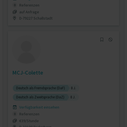
Referenzen
0
auf Anfrage
D-79227 Schallstadt
MCJ-Colette
Deutsch als Fremdsprache (DaF)
8 J.
Deutsch als Zweitsprache (DaZ)
8 J.
Verfügbarkeit einsehen
Referenzen
0
€39/Stunde
D-33100 Paderborn