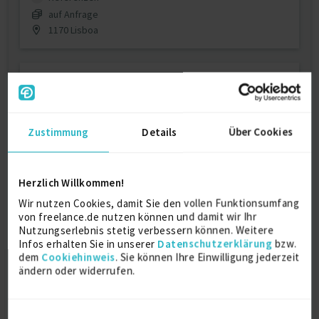
auf Anfrage
1170 Lisboa
Zustimmung
Details
Über Cookies
Kundensupport und Datenerfassung
Herzlich Willkommen!
Wir nutzen Cookies, damit Sie den vollen Funktionsumfang
Fitness Training
4 J.
Kundendienst
4 J.
von freelance.de nutzen können und damit wir Ihr
Marketing
4 J.
Erziehung (allg.)
3 J.
Nutzungserlebnis stetig verbessern können. Weitere
Infos erhalten Sie in unserer
Datenschutzerklärung
bzw.
Verfügbarkeit einsehen
dem
Cookiehinweis
. Sie können Ihre Einwilligung jederzeit
ändern oder widerrufen.
Referenzen
0
auf Anfrage
D-39108 Magdeburg
Einwilligungsauswahl