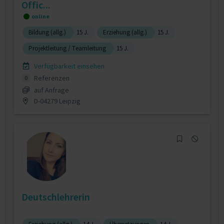
Offic...
online
Bildung (allg.)
15 J.
Erziehung (allg.)
15 J.
Projektleitung / Teamleitung
15 J.
Verfügbarkeit einsehen
Referenzen
0
auf Anfrage
D-04279 Leipzig
Deutschlehrerin