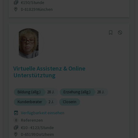
€150/Stunde
D-81829 München
Virtuelle Assistenz & Online
Unterstütztung
Bildung (allg.)
28 J.
Erziehung (allg.)
28 J.
Kundenberater
2 J.
Closerin
Verfügbarkeit einsehen
Referenzen
0
€10 - €123/Stunde
D-65199 Dotzheim