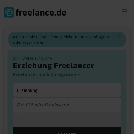
Toggl
menu
Möchten Sie diese Suche speichern? Jetzt
einloggen
oder
registrieren
Hinweise zur Suche
Erziehung Freelancer
Freelancer nach Kategorien
0 km
SUCHE