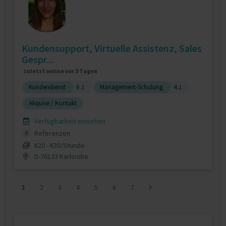
Kundensupport, Virtuelle Assistenz, Sales
Gespr...
zuletzt online vor 3 Tagen
Kundendienst
6 J.
Management-Schulung
4 J.
Akquise / Kontakt
Verfügbarkeit einsehen
Referenzen
0
€20 - €30/Stunde
D-76133 Karlsruhe
1
2
3
4
5
6
7