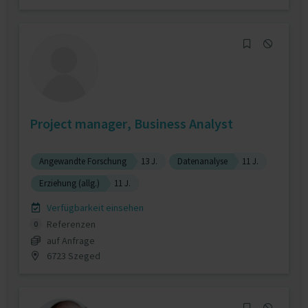
Project manager, Business Analyst
Angewandte Forschung
13 J.
Datenanalyse
11 J.
Erziehung (allg.)
11 J.
Verfügbarkeit einsehen
Referenzen
0
auf Anfrage
6723 Szeged