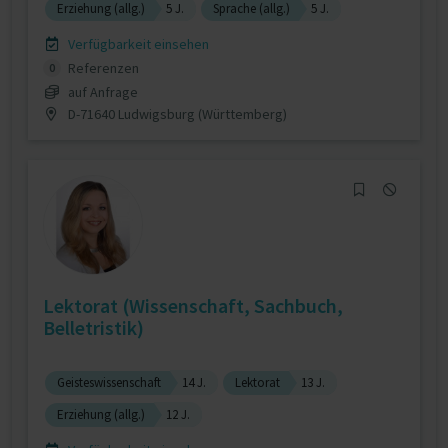
Erziehung (allg.)
5 J.
Sprache (allg.)
5 J.
Verfügbarkeit einsehen
Referenzen
0
auf Anfrage
D-71640 Ludwigsburg (Württemberg)
Lektorat (Wissenschaft, Sachbuch,
Belletristik)
Geisteswissenschaft
14 J.
Lektorat
13 J.
Erziehung (allg.)
12 J.