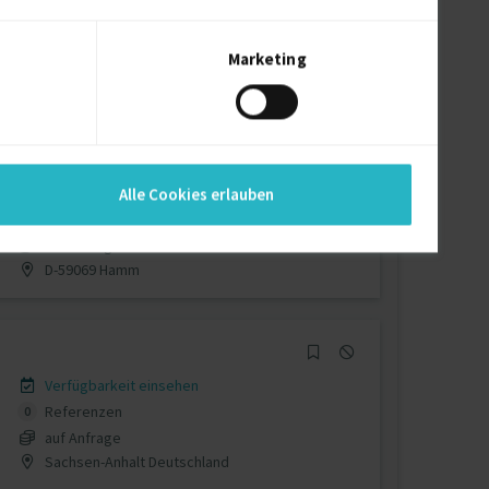
Verfügbarkeit einsehen
Referenzen
0
auf Anfrage
Marketing
D-57539 Fürthen
Verfügbarkeit einsehen
Alle Cookies erlauben
Referenzen
0
auf Anfrage
D-59069 Hamm
Verfügbarkeit einsehen
Referenzen
0
auf Anfrage
Sachsen-Anhalt Deutschland