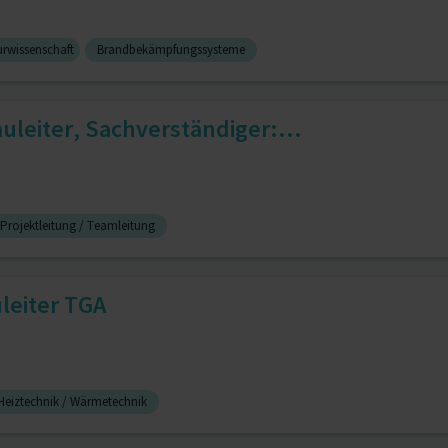
urwissenschaft
Brandbekämpfungssysteme
auleiter, Sachverständiger:...
Projektleitung / Teamleitung
leiter TGA
Heiztechnik / Wärmetechnik