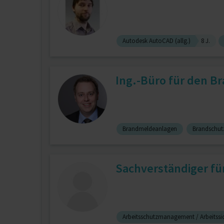
Autodesk AutoCAD (allg.)
8 J.
Ing.-Büro für den Br
Brandmeldeanlagen
Brandschut
Sachverständiger fü
Arbeitsschutzmanagement / Arbeitss