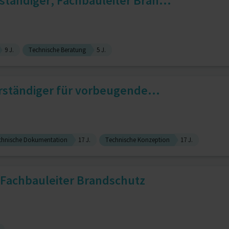
tändiger, Fachbauleiter Bran...
9 J.
Technische Beratung
5 J.
erständiger für vorbeugende...
chnische Dokumentation
17 J.
Technische Konzeption
17 J.
 , Fachbauleiter Brandschutz