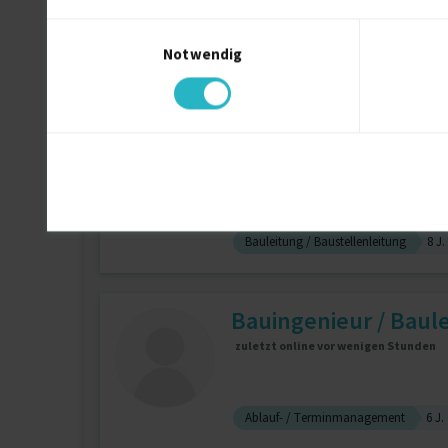
Einwilligungsauswahl
Notwendig
Bauleitung / Baustellenleitung
B
Fachbauleiter TGA
zuletzt online vor wenigen Tagen
Bauleitung / Baustellenleitung
8 J.
Bauingenieur / Baulei
zuletzt online vor wenigen Stunden
Ablauf- / Terminmanagement
6 J.