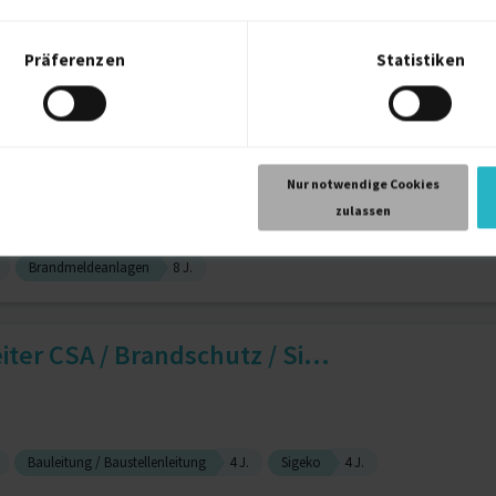
Präferenzen
Statistiken
randmeldeanlagen
│Bauüberwachung TGA
Nur notwendige Cookies
zulassen
Brandmeldeanlagen
8 J.
ter CSA / Brandschutz / Si...
Bauleitung / Baustellenleitung
4 J.
Sigeko
4 J.