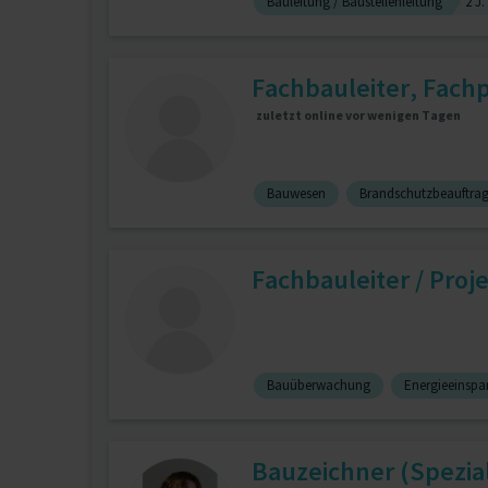
Bauleitung / Baustellenleitung
2 J.
Fachbauleiter, Fachp
zuletzt online vor wenigen Tagen
Bauwesen
Brandschutzbeauftrag
Fachbauleiter / Proje
Bauüberwachung
Energieeinspa
Bauzeichner (Spezia