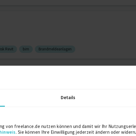
sk Revit
bim
Brandmeldeanlagen
hverständiger für Brandschutz
Details
ng von freelance.de nutzen können und damit wir Ihr Nutzungserle
hinweis
. Sie können Ihre Einwilligung jederzeit ändern oder widerr