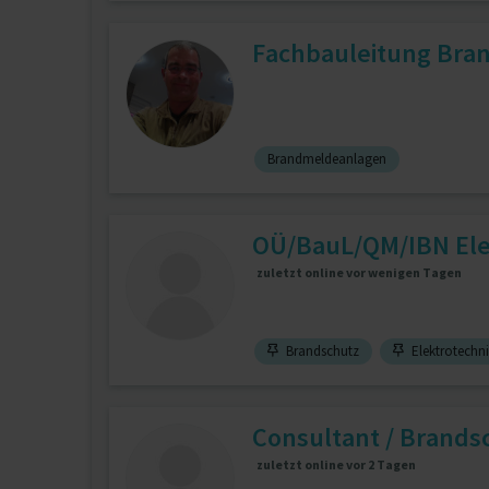
Fachbauleitung Brand
Brandmeldeanlagen
OÜ/BauL/QM/IBN Elek
zuletzt online vor wenigen Tagen
Brandschutz
Elektrotechn
Consultant / Brandsc
zuletzt online vor 2 Tagen