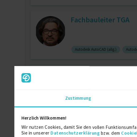
Fachbauleiter TGA
Autodesk AutoCAD (allg.)
Autode
TGA Ingenieur & Sac
Zustimmung
Brandschutz
Führungsstärke
Herzlich Willkommen!
TGA-Fachbauleiter
Wir nutzen Cookies, damit Sie den vollen Funktionsumfa
Sie in unserer
Datenschutzerklärung
bzw. dem
Cookie