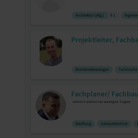
Architektur (allg.)
8 J.
Ingenie
Projektleiter, Fachb
Brandmeldeanlagen
Technische 
Fachplaner/ Fachbau
zuletzt online vor wenigen Tagen
Belüftung
Gebäudetechnik