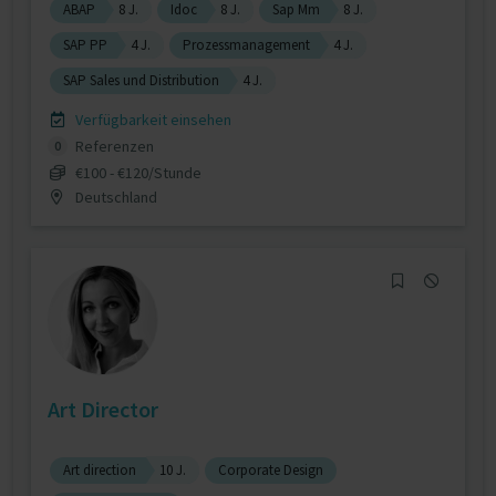
ABAP
8 J.
Idoc
8 J.
Sap Mm
8 J.
SAP PP
4 J.
Prozessmanagement
4 J.
SAP Sales und Distribution
4 J.
Verfügbarkeit einsehen
Referenzen
0
€100 - €120/Stunde
Deutschland
Art Director
Art direction
10 J.
Corporate Design