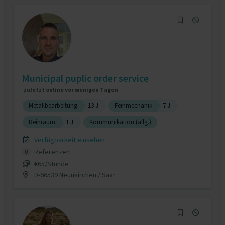
Municipal puplic order service
zuletzt online vor wenigen Tagen
Metallbearbeitung
13 J.
Feinmechanik
7 J.
Reinraum
1 J.
Kommunikation (allg.)
Verfügbarkeit einsehen
Referenzen
0
€65/Stunde
D-66539 Neunkirchen / Saar