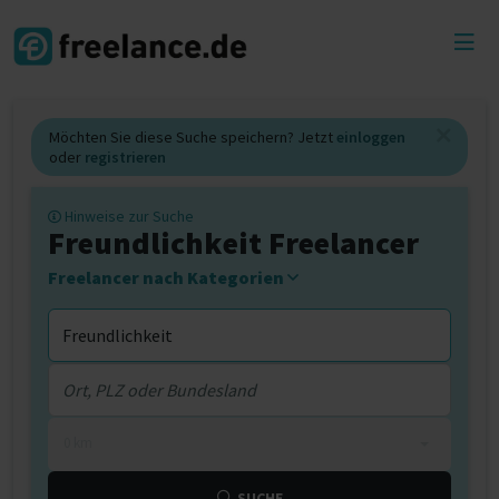
Toggl
menu
Möchten Sie diese Suche speichern? Jetzt
einloggen
oder
registrieren
Hinweise zur Suche
Freundlichkeit Freelancer
Freelancer nach Kategorien
0 km
SUCHE