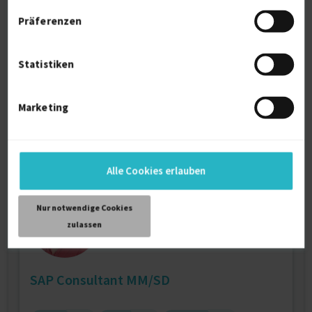
Verbesserung ihrer Website dann bin ich
Präferenzen
Ihr Mann
Statistiken
Suchmaschinenoptimierung
Adobe Photoshop
Verfügbarkeit einsehen
Marketing
Referenzen
0
auf Anfrage
D-32816 Schieder-Schwalenberg
Alle Cookies erlauben
Nur notwendige Cookies
zulassen
SAP Consultant MM/SD