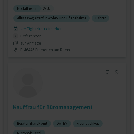
Notfallhelfer
29 J.
Alltagsbegleiter für Wohn- und Pflegeheime
Fahrer
Verfügbarkeit einsehen
Referenzen
0
auf Anfrage
D-46446 Emmerich am Rhein
Kauffrau für Büromanagement
Berater SharePoint
DATEV
Freundlichkeit
Microsoft Excel