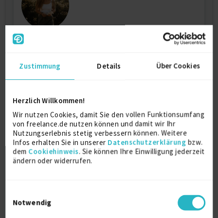
Kauffrau für Büromanagement | Barbier
Zustimmung
Details
Über Cookies
Büroplanung
Handwerk (allg.)
Heiztechnik / Wärmetechnik
Herzlich Willkommen!
Verfügbarkeit einsehen
Wir nutzen Cookies, damit Sie den vollen Funktionsumfang
Referenzen
0
von freelance.de nutzen können und damit wir Ihr
€16/Stunde
Nutzungserlebnis stetig verbessern können. Weitere
D-94359 Loitzendorf
Infos erhalten Sie in unserer
Datenschutzerklärung
bzw.
dem
Cookiehinweis
. Sie können Ihre Einwilligung jederzeit
ändern oder widerrufen.
Einwilligungsauswahl
Notwendig