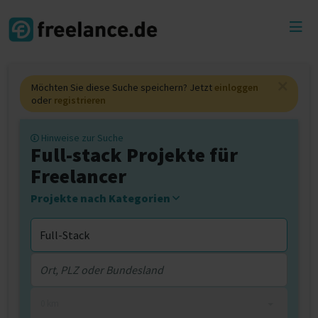
Toggl
menu
Möchten Sie diese Suche speichern? Jetzt
einloggen
oder
registrieren
Hinweise zur Suche
Full-stack Projekte für
Freelancer
Projekte nach Kategorien
0 km