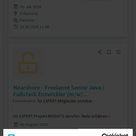
Ab Juli 2026
D-Remote
Remote
22.06.2026 11:40
Nearshore - Freelance Senior Java /
Fullstack Entwickler (m/w/...
Firmenname:
für EXPERT-Mitglieder sichtbar
Als EXPERT Projekt INSIGHTS abrufen.
Mehr erfahren »
Ab August 2026
D-10785 Berlin