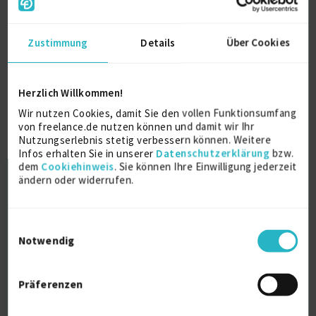
Remote
20.07.2026 14:09
Zustimmung
Details
Über Cookies
Herzlich Willkommen!
Wir nutzen Cookies, damit Sie den vollen Funktionsumfang
von freelance.de nutzen können und damit wir Ihr
Nutzungserlebnis stetig verbessern können. Weitere
Infos erhalten Sie in unserer
Datenschutzerklärung
bzw.
Senior Applikations-Entwickler /
dem
Cookiehinweis
. Sie können Ihre Einwilligung jederzeit
BizDevOps Engineer (m/w/d) - ...
ändern oder widerrufen.
Firmenname:
für EXPERT-Mitglieder sichtbar
Einwilligungsauswahl
Als EXPERT Projekt INSIGHTS abrufen.
Mehr erfahren »
Notwendig
Ab Juli 2026
CH-Bern
24.06.2026 15:39
Präferenzen