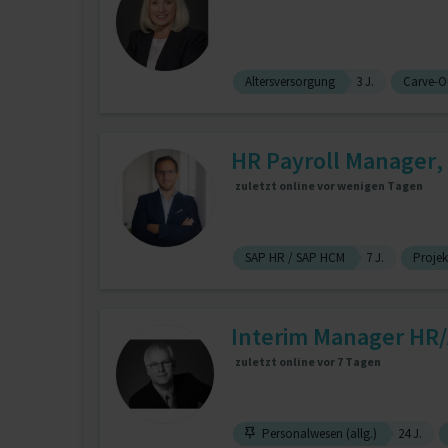
Altersversorgung
3 J.
Carve-O
HR Payroll Manager, 
zuletzt online vor wenigen Tagen
SAP HR / SAP HCM
7 J.
Proje
Interim Manager HR/
zuletzt online vor 7 Tagen
Personalwesen (allg.)
24 J.