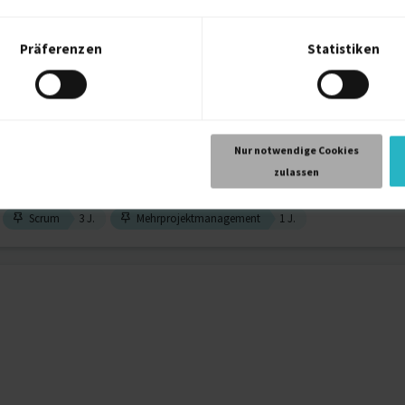
Präferenzen
Statistiken
 Projektmanager
Nur notwendige Cookies
zulassen
Scrum
3 J.
Mehrprojektmanagement
1 J.