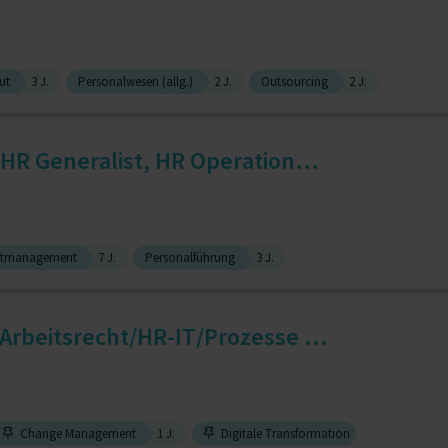
ut
3 J.
Personalwesen (allg.)
2 J.
Outsourcing
2 J.
HR Generalist, HR Operation...
ktmanagement
7 J.
Personalführung
3 J.
Arbeitsrecht/HR-IT/Prozesse ...
Change Management
1 J.
Digitale Transformation