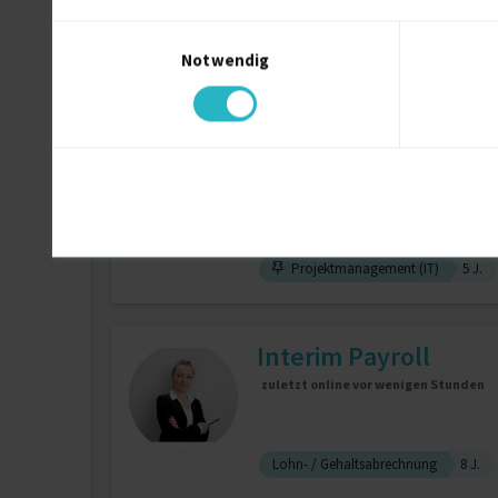
Einwilligungsauswahl
Notwendig
Personalwesen (allg.)
Scrum Master, PMP,
Projektmanagement (IT)
5 J.
Interim Payroll
zuletzt online vor wenigen Stunden
Lohn- / Gehaltsabrechnung
8 J.