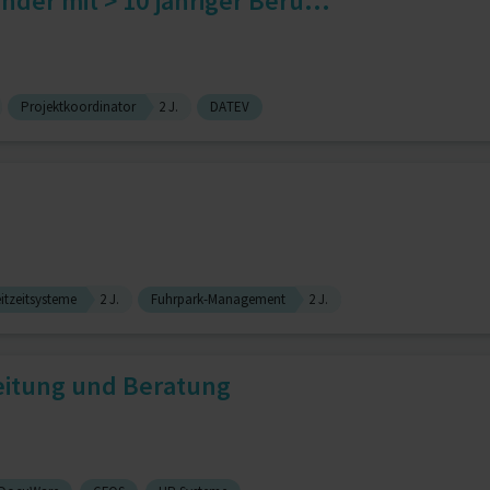
nder mit > 10 jähriger Beru...
Projektkoordinator
2 J.
DATEV
eitzeitsysteme
2 J.
Fuhrpark-Management
2 J.
eitung und Beratung