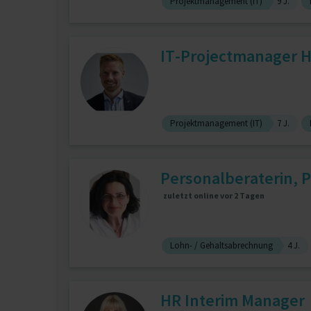
Projektmanagement (IT)
9 J.
IT-Projectmanager 
Projektmanagement (IT)
7 J.
Personalberaterin, Pa
zuletzt online vor 2 Tagen
Lohn- / Gehaltsabrechnung
4 J.
HR Interim Manager