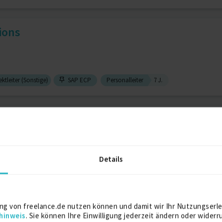
ions
ktleiter (Sonstige)
SAP ECP
Personalleiter
7 J.
ll & Administration, Recru...
Details
 / Gehaltsabrechnung
2 J.
Personalsachbearbeiter
2 J.
ler, HR Generalist, Person...
ng von freelance.de nutzen können und damit wir Ihr Nutzungserle
hinweis
. Sie können Ihre Einwilligung jederzeit ändern oder widerr