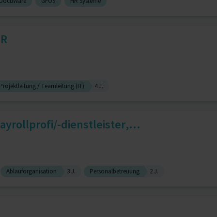
DocuWare
GFOS
HR Systeme
HR
Projektleitung / Teamleitung (IT)
4 J.
yrollprofi/-dienstleister,...
Ablauforganisation
3 J.
Personalbetreuung
2 J.