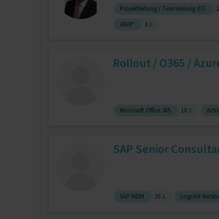
Projektleitung / Teamleitung (IT)
1
ABAP
3 J.
Rollout / O365 / Azur
Microsoft Office 365
10 J.
Acti
SAP Senior Consulta
SAP MDM
20 J.
Logistik Berat