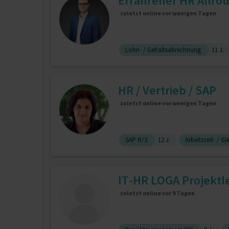
Erfahrener HR Allrou
zuletzt online vor wenigen Tagen
Lohn- / Gehaltsabrechnung
11 J.
HR / Vertrieb / SAP
zuletzt online vor wenigen Tagen
SAP R/3
12 J.
Arbeitszeit- / Gl
IT-HR LOGA Projektl
zuletzt online vor 9 Tagen