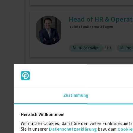
Head of HR & Operat
zuletzt online vor 2 Tagen
HR-Spezialist
11 J.
Proje
HR Specialist - Payro
zuletzt online vor wenigen Tagen
Zustimmung
SAP HR / SAP HCM
5 J.
Lohn-
Herzlich Willkommen!
HR Interim, Freiberuf
Wir nutzen Cookies, damit Sie den vollen Funktionsumfa
Sie in unserer
Datenschutzerklärung
bzw. dem
Cookie