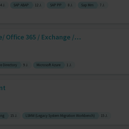
4 J.
SAP ABAP
12 J.
SAP PP
8 J.
Sap Mm
7 J.
e/ Office 365 / Exchange /...
ve Directory
9 J.
Microsoft Azure
1 J.
nt
ung
15 J.
LSMW (Legacy System Migration Workbench)
15 J.