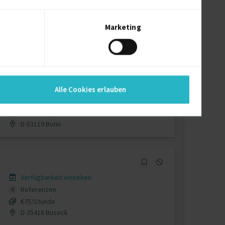
Verfügbarkeit einsehen
Referenzen
0
auf Anfrage
Marketing
D-82266 Inning am Ammersee
Verfügbarkeit einsehen
Alle Cookies erlauben
Referenzen
0
€130 - €175/Stunde
D-53119 Bonn
Verfügbarkeit einsehen
Referenzen
0
€75/Stunde
D-35418 Buseck