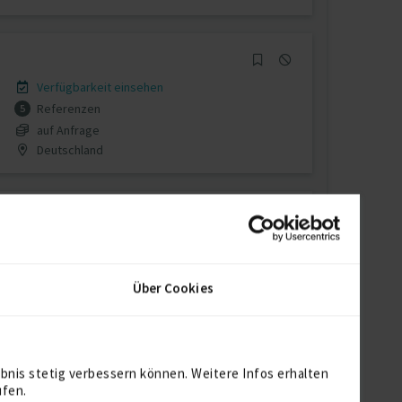
Verfügbarkeit einsehen
Referenzen
5
auf Anfrage
Deutschland
Verfügbarkeit einsehen
Referenz
1
Über Cookies
€80 - €110/Stunde
Deutschland
bnis stetig verbessern können. Weitere Infos erhalten
ufen.