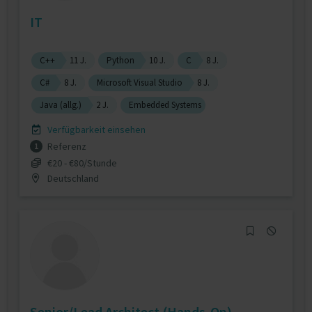
IT
C++
11 J.
Python
10 J.
C
8 J.
C#
8 J.
Microsoft Visual Studio
8 J.
Java (allg.)
2 J.
Embedded Systems
Verfügbarkeit einsehen
Referenz
1
€20 - €80/Stunde
Deutschland
Senior/Lead Architect (Hands-On)