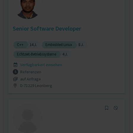
Senior Software Developer
C++
14 J.
Embedded Linux
8 J.
Echtzeit-Betriebssysteme
4 J.
Verfügbarkeit einsehen
Referenzen
5
auf Anfrage
D-71229 Leonberg