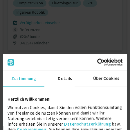
Computer Vision
Elektroingenieur
GPU
Ingenieur Robotik
Verfügbarkeit einsehen
Referenzen
0
€20/Stunde
D-81547 München
Zustimmung
Details
Über Cookies
Embedded Software-Developer
Herzlich Willkommen!
Wir nutzen Cookies, damit Sie den vollen Funktionsumfang
von freelance.de nutzen können und damit wir Ihr
Embedded Entwicklung / hardwarenahe Entwicklung
3 J.
Nutzungserlebnis stetig verbessern können. Weitere
Infos erhalten Sie in unserer
Datenschutzerklärung
bzw.
Verfügbarkeit einsehen
dem
Cookiehinweis
. Sie können Ihre Einwilligung jederzeit