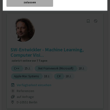
D-74405 Gaildorf
zulassen
SW-Entwickler - Machine Learning,
Computer Visi...
zuletzt online vor 7 Tagen
C++
25 J.
.Net Framework (Microsoft)
18 J.
Apple Mac Systems
18 J.
C#
18 J.
Verfügbarkeit einsehen
Referenzen
0
auf Anfrage
D-10551 Berlin