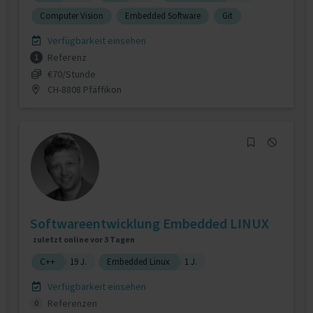
Computer Vision
Embedded Software
Git
Verfügbarkeit einsehen
Referenz
1
€70/Stunde
CH-8808 Pfäffikon
Softwareentwicklung Embedded LINUX
zuletzt online vor 3 Tagen
C++
19 J.
Embedded Linux
1 J.
Verfügbarkeit einsehen
Referenzen
0