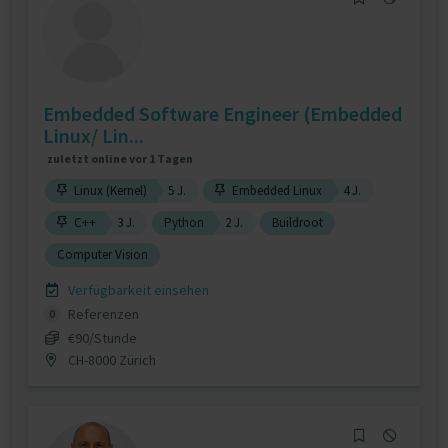
Embedded Software Engineer (Embedded
Linux/ Lin...
zuletzt online vor 1 Tagen
Linux (Kernel)
5 J.
Embedded Linux
4 J.
C++
3 J.
Python
2 J.
Buildroot
Computer Vision
Verfügbarkeit einsehen
Referenzen
0
€90/Stunde
CH-8000 Zürich