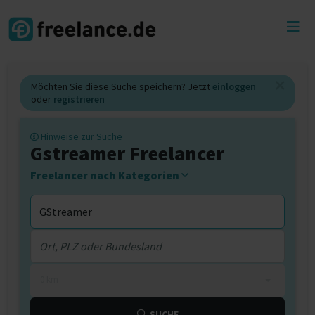
Toggl
menu
Möchten Sie diese Suche speichern? Jetzt
einloggen
oder
registrieren
Hinweise zur Suche
Gstreamer Freelancer
Freelancer nach Kategorien
0 km
SUCHE