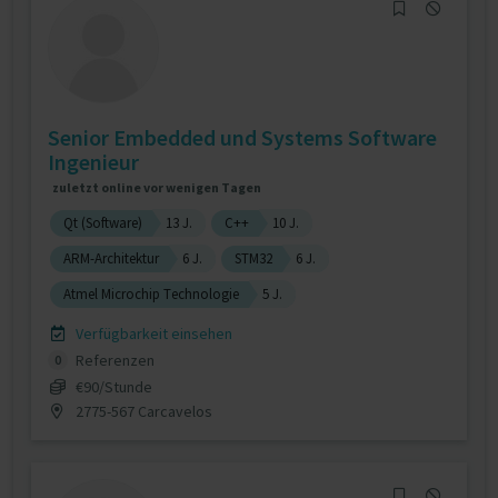
Senior Embedded und Systems Software
Ingenieur
zuletzt online vor wenigen Tagen
Qt (Software)
13 J.
C++
10 J.
ARM-Architektur
6 J.
STM32
6 J.
Atmel Microchip Technologie
5 J.
Verfügbarkeit einsehen
Referenzen
0
€90/Stunde
2775-567 Carcavelos