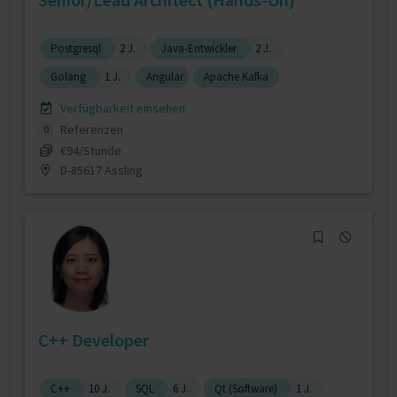
Postgresql
2 J.
Java-Entwickler
2 J.
Golang
1 J.
Angular
Apache Kafka
Verfügbarkeit einsehen
Referenzen
0
€94/Stunde
D-85617 Assling
C++ Developer
C++
10 J.
SQL
6 J.
Qt (Software)
1 J.