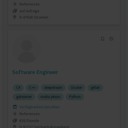
Referenzen
0
auf Anfrage
D-47638 Straelen
Software Engineer
C#
C++
deepstream
Docker
gitlab
gstreamer
nvidia jetson
Python
Verfügbarkeit einsehen
Referenzen
0
€35/Stunde
D-92237 Sulzbach-Rosenberg