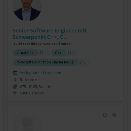
Senior Software Engineer mit
Schwerpunkt C++, C...
zuletzt online vor wenigen Stunden
Visual C++
22 J.
C++
21 J.
Microsoft Foundation Classes (MFC)
17 J.
Verfügbarkeit einsehen
Referenzen
0
€75 - €105/Stunde
5300 Gabrovo