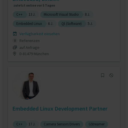
zuletzt online vor 5 Tagen
C++
13 J.
Microsoft Visual Studio
8 J.
Embedded Linux
6 J.
Qt (Software)
5 J.
Verfügbarkeit einsehen
Referenzen
0
auf Anfrage
D-81479 München
Embedded Linux Development Partner
C++
17 J.
Camera Sensors Drivers
GStreamer