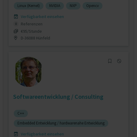
Linux (Kernel)
NVIDIA
NXP
Opencv
Verfügbarkeit einsehen
Referenzen
0
€95/Stunde
D-36088 Hünfeld
Softwareentwicklung / Consulting
C++
Embedded Entwicklung / hardwarenahe Entwicklung
Verfügbarkeit einsehen