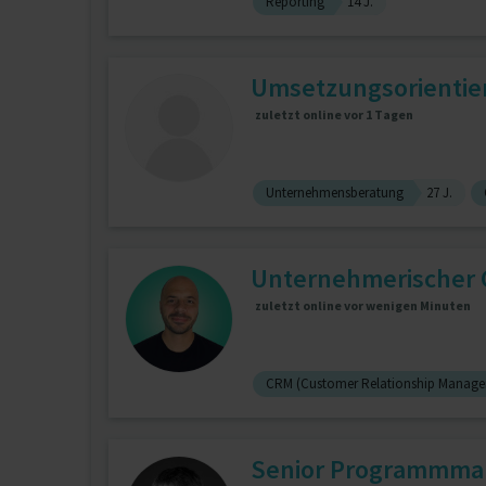
Reporting
14 J.
Umsetzungsorientiert
zuletzt online vor 1 Tagen
Unternehmensberatung
27 J.
Unternehmerischer C
zuletzt online vor wenigen Minuten
CRM (Customer Relationship Manag
Senior Programmmana