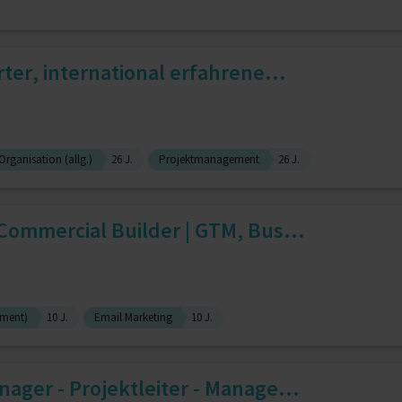
er, international erfahrene...
Organisation (allg.)
26 J.
Projektmanagement
26 J.
ommercial Builder | GTM, Bus...
ement)
10 J.
Email Marketing
10 J.
ger - Projektleiter - Manage...