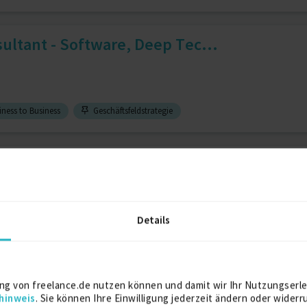
ultant - Software, Deep Tec...
ness to Business
Geschäftsfeldstrategie
al Transformation and Cyber...
Details
ieberatung
4 J.
ng von freelance.de nutzen können und damit wir Ihr Nutzungserle
hinweis
. Sie können Ihre Einwilligung jederzeit ändern oder widerr