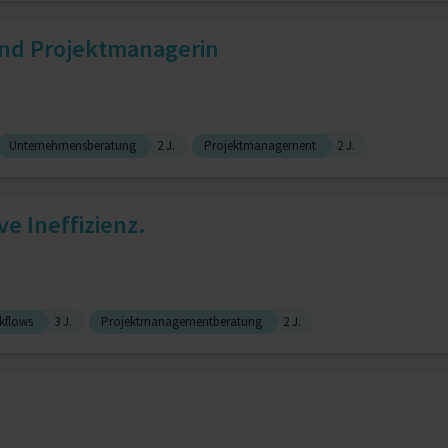
und Projektmanagerin
Unternehmensberatung
2 J.
Projektmanagement
2 J.
e Ineffizienz.
kflows
3 J.
Projektmanagementberatung
2 J.