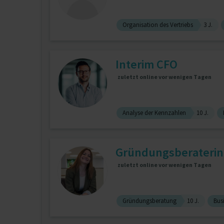
Organisation des Vertriebs
3 J.
Interim CFO
zuletzt online vor wenigen Tagen
Analyse der Kennzahlen
10 J.
Gründungsberaterin 
zuletzt online vor wenigen Tagen
Gründungsberatung
10 J.
Bus