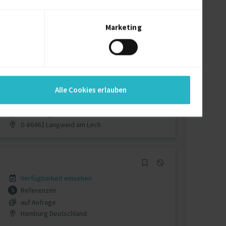
Verfügbarkeit einsehen
Referenzen
0
€100/Stunde
Marketing
D-10405 Berlin
Verfügbarkeit einsehen
Alle Cookies erlauben
Referenzen
0
auf Anfrage
D-86462 Langweid am Lech
Verfügbarkeit einsehen
Referenzen
5
auf Anfrage
Hamburg Deutschland