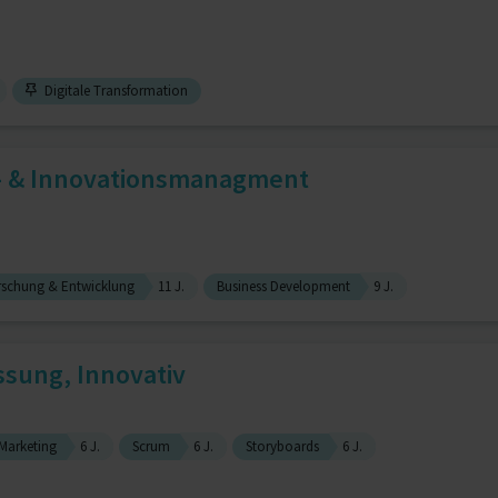
Digitale Transformation
t- & Innovationsmanagment
rschung & Entwicklung
11 J.
Business Development
9 J.
sung, Innovativ
Marketing
6 J.
Scrum
6 J.
Storyboards
6 J.