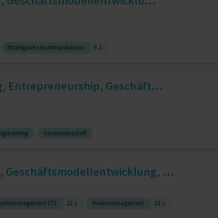
e, Geschäftsmodellentwicklu...
Strategische Kommunikation
6 J.
, Entrepreneurship, Geschäft...
ngstraining
Geowissenschaft
 Geschäftsmodellentwicklung, ...
ojektmanagement (IT)
22 J.
Risikomanagement
19 J.