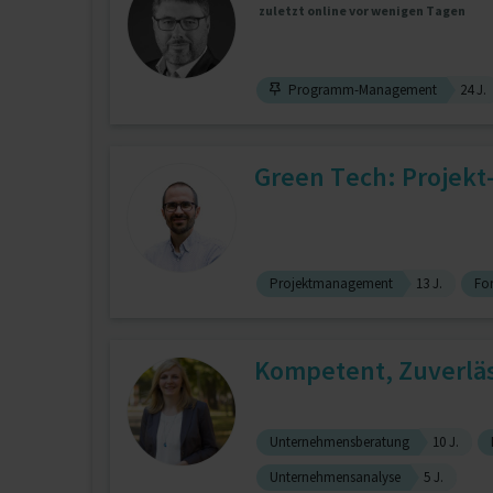
zuletzt online vor wenigen Tagen
Programm-Management
24 J.
Green Tech: Projek
Projektmanagement
13 J.
Fo
Kompetent, Zuverläs
Unternehmensberatung
10 J.
Unternehmensanalyse
5 J.