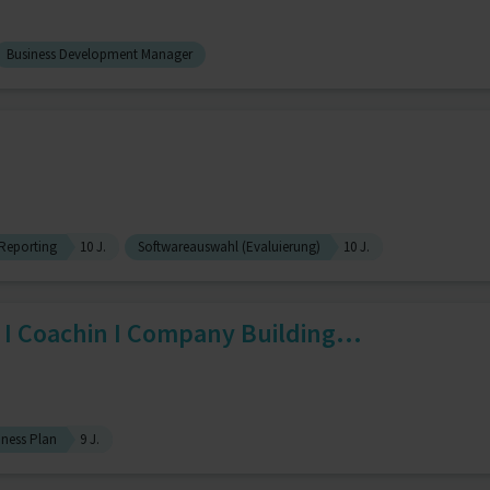
Business Development Manager
Reporting
10 J.
Softwareauswahl (Evaluierung)
10 J.
I Coachin I Company Building...
iness Plan
9 J.