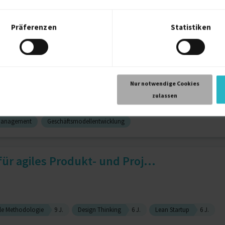
Präferenzen
Statistiken
rnahmen
Geschäftsmodellentwicklung
 Transformation | Neuausric...
Nur notwendige Cookies
zulassen
Management
Geschäftsmodellentwicklung
ür agiles Produkt- und Proj...
le Methodologie
9 J.
Design Thinking
6 J.
Lean Startup
6 J.