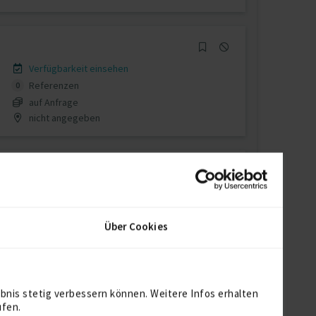
Verfügbarkeit einsehen
Referenzen
0
auf Anfrage
nicht angegeben
Verfügbarkeit einsehen
Referenzen
3
Über Cookies
auf Anfrage
D-22767 Hamburg
bnis stetig verbessern können. Weitere Infos erhalten
ufen.