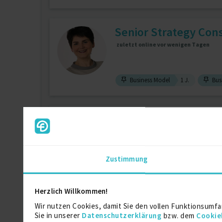
Senior Strategy Cons
zuletzt online vor wenigen Tagen
Business Model
1 J.
Busi
Consultant für Digit
zuletzt online vor 2 Tagen
Zustimmung
Cyber Security
5 J.
IT-Strateg
Herzlich Willkommen!
Senior Consultant
Wir nutzen Cookies, damit Sie den vollen Funktionsumfa
Sie in unserer
Datenschutzerklärung
bzw. dem
Cookie