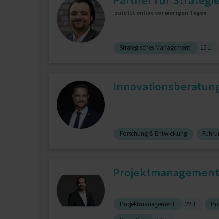
Partner für Strategi
zuletzt online vor wenigen Tagen
Strategisches Management
15 J.
Innovationsberatung
Forschung & Entwicklung
Führu
Projektmanagement,
Projektmanagement
22 J.
Pr