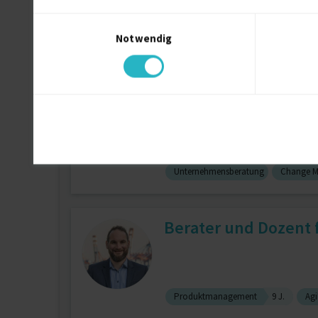
Einwilligungsauswahl
Notwendig
Data Science
Fusionen und Übe
CEO/CRO ad Interim |
Unternehmensberatung
Change 
Berater und Dozent f
Produktmanagement
9 J.
Agi