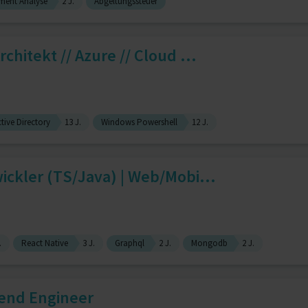
ment Analyse
2 J.
Abgeltungssteuer
chitekt // Azure // Cloud ...
tive Directory
13 J.
Windows Powershell
12 J.
ickler (TS/Java) | Web/Mobi...
.
React Native
3 J.
Graphql
2 J.
Mongodb
2 J.
end Engineer