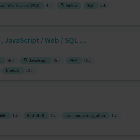
on Web Services (AWS)
4 J.
Airflow
SQL
5 J.
, JavaScript / Web / SQL ...
t
16 J.
JavaScript
15 J.
PHP
16 J.
Node.Js
13 J.
ible
1 J.
Bash Shell
1 J.
Continuous Integration
1 J.