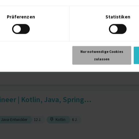
Präferenzen
Statistiken
DevOps
6 J.
HTML5
6 J.
Postgresql
6 J.
eer · AWS · Azure · Helpin...
Nur notwendige Cookies
zulassen
Jenkins
7 J.
DevOps
5 J.
MLOps
4 J.
Microsoft Azure
eer | Kotlin, Java, Spring...
Java-Entwickler
12 J.
Kotlin
6 J.