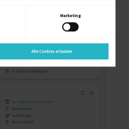
Verfügbarkeit einsehen
Referenzen
0
€95 - €110/Stunde
Marketing
D-85748 Garching
Verfügbarkeit einsehen
Alle Cookies erlauben
Referenzen
0
€100/Stunde
D-71065 Sindelfingen
Verfügbarkeit einsehen
Referenzen
0
auf Anfrage
Deutschland