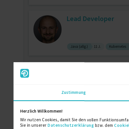
Lead Developer
Java (allg.)
11 J.
Kubernetes
Senior Software Eng
zuletzt online vor 1 Tagen
AngularJS
6 J.
Typescript
6
Zustimmung
Spring Framework
1 J.
Herzlich Willkommen!
Full Stack Entwickle
Wir nutzen Cookies, damit Sie den vollen Funktionsumfa
Sie in unserer
Datenschutzerklärung
bzw. dem
Cookie
zuletzt online vor wenigen Tagen