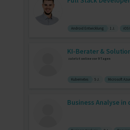
Full Stack Developer 
Android Entwicklung
1 J.
iOS
KI-Berater & Solution
zuletzt online vor 9 Tagen
Kubernetes
5 J.
Microsoft Azu
Business Analyse in 