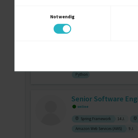
Einwilligungsauswahl
Notwendig
CSS (Cascading Style Sheet)
6 J.
DevOps & MLOps Engin
Amazon Web Services (AWS)
7 J.
Python
Senior Software Engin
online
Spring Framework
14 J.
Amazon Web Services (AWS)
9 J.