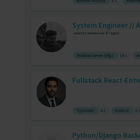
Business Analysis
8 J.
Require
System Engineer // Ar
zuletzt online vor 8 Tagen
Windows Server (allg.)
14 J.
Ac
Fullstack React-Entw
Typescript
4 J.
Node.Js
3 J
Python/Django Back