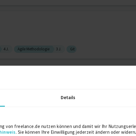
4 J.
Agile Methodologie
3 J.
Git
ineer
 J.
Apache Maven
5 J.
Systemmigration
4 J.
Details
r (JAVA)
ng von freelance.de nutzen können und damit wir Ihr Nutzungserle
hinweis
. Sie können Ihre Einwilligung jederzeit ändern oder widerr