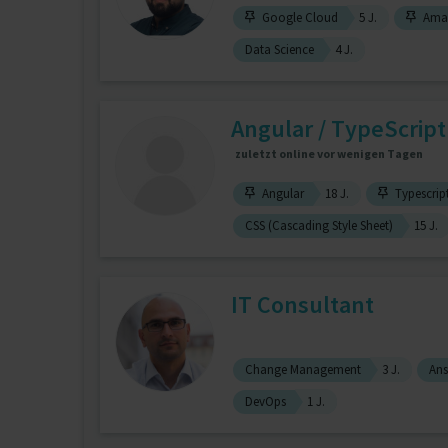
Google Cloud
5 J.
Amaz
Data Science
4 J.
Angular / TypeScript 
zuletzt online vor wenigen Tagen
Angular
18 J.
Typescrip
CSS (Cascading Style Sheet)
15 J.
IT Consultant
Change Management
3 J.
Ans
DevOps
1 J.