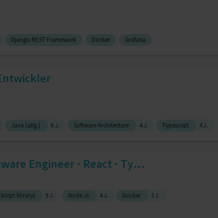
Django REST Framework
Docker
Grafana
Entwickler
Java (allg.)
6 J.
Software Architecture
4 J.
Typescript
4 J.
ware Engineer · React · Ty...
cript library)
9 J.
Node.Js
4 J.
Docker
3 J.