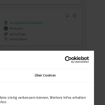
Verfügbarkeit einsehen
Referenz
1
auf Anfrage
Deutschland
Verfügbarkeit einsehen
Referenzen
0
Über Cookies
€100/Stunde
CH-4123 Allschwil
bnis stetig verbessern können. Weitere Infos erhalten
ufen.