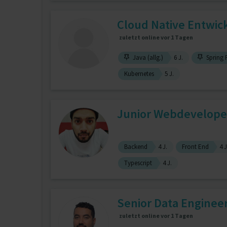
Cloud Native Entwick
zuletzt online vor 1 Tagen
Java (allg.)
6 J.
Spring
Kubernetes
5 J.
Junior Webdevelope
Backend
4 J.
Front End
4 J
Typescript
4 J.
Senior Data Enginee
zuletzt online vor 1 Tagen