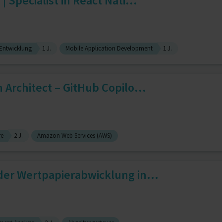
| Specialist in React Nati...
 Entwicklung
1 J.
Mobile Application Development
1 J.
 Architect – GitHub Copilo...
re
2 J.
Amazon Web Services (AWS)
der Wertpapierabwicklung in...