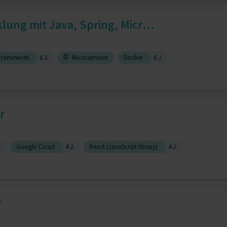
lung mit Java, Spring, Micr...
 Framework
6 J.
Microservices
Docker
6 J.
r
.
Google Cloud
4 J.
React (JavaScript library)
4 J.
r