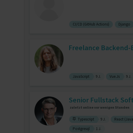
CI/CD (GitHub Actions)
Django
Freelance Backend-
JavaScript
9 J.
Vue.Js
9 J.
Senior Fullstack Soft
zuletzt online vor wenigen Stunden
Typescript
9 J.
React (JavaS
Postgresql
1 J.