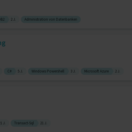
DB2
2 J.
Administration von Datenbanken
ng
C#
5 J.
Windows Powershell
3 J.
Microsoft Azure
2 J.
1 J.
Transact-Sql
21 J.