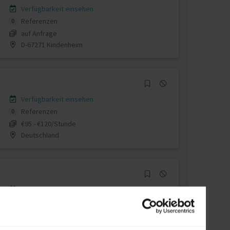
Verfügbarkeit einsehen
Referenzen
0
auf Anfrage
D-67271 Kindenheim
Verfügbarkeit einsehen
Referenzen
0
€95 - €120/Stunde
Deutschland
Verfügbarkeit einsehen
Referenzen
0
auf Anfrage
D-51503 Rösrath