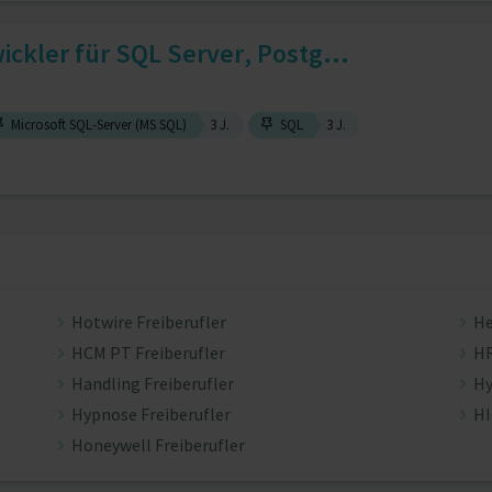
ckler für SQL Server, Postg...
Microsoft SQL-Server (MS SQL)
3 J.
SQL
3 J.
Hotwire Freiberufler
He
HCM PT Freiberufler
HR
Handling Freiberufler
Hy
Hypnose Freiberufler
HI
Honeywell Freiberufler