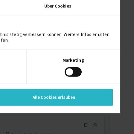
Über Cookies
Verfügbarkeit einsehen
bnis stetig verbessern können. Weitere Infos erhalten
Referenzen
3
ufen.
auf Anfrage
D-44536 Lünen
Marketing
Verfügbarkeit einsehen
Referenzen
0
€85/Stunde
Alle Cookies erlauben
D-36269 Philippsthal (Werra)