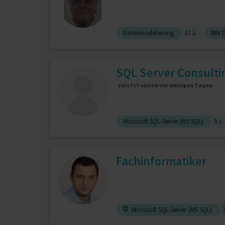
Datenmodelierung
17 J.
IBM 
SQL Server Consulti
zuletzt online vor wenigen Tagen
Microsoft SQL-Server (MS SQL)
5 J.
Fachinformatiker
Microsoft SQL-Server (MS SQL)
2