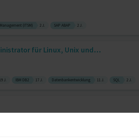
e Management (ITSM)
2 J.
SAP ABAP
2 J.
istrator für Linux, Unix und...
19 J.
IBM DB2
17 J.
Datenbankentwicklung
11 J.
SQL
2 J.
ing (allg.)