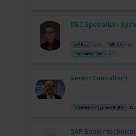
DB2 Spezialist - Sy
IBM DB2
13 J.
IBM Aix
2 J.
Systemmigration
2 J.
Senior Consultant
IT Service Management (ITSM)
15 J
SAP Senior technical