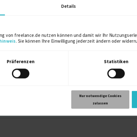
Details
r und -Administrator
ng von freelance.de nutzen können und damit wir Ihr Nutzungserle
hinweis
. Sie können Ihre Einwilligung jederzeit ändern oder widerr
.
Oracle Database
12 J.
PL/SQL
12 J.
Transact-Sql
12 J.
Präferenzen
Statistiken
G-Entwickler und DB2 DBA IBM i
Nur notwendige Cookies
)
4 J.
C#
COBOL
Enterprise Architect (EA)
zulassen