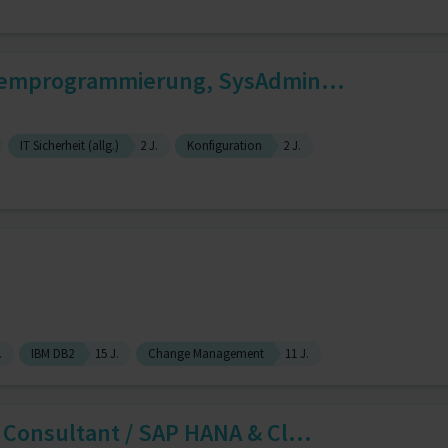
stemprogrammierung, SysAdmin...
IT Sicherheit (allg.)
2 J.
Konfiguration
2 J.
.
IBM DB2
15 J.
Change Management
11 J.
 Consultant / SAP HANA & Cl...