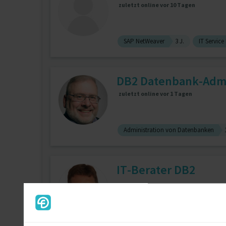
zuletzt online vor 10 Tagen
SAP NetWeaver
3 J.
IT Servic
DB2 Datenbank-Admin
zuletzt online vor 1 Tagen
Administration von Datenbanken
IT-Berater DB2
Finanzen (allg.)
Schulung / Coach