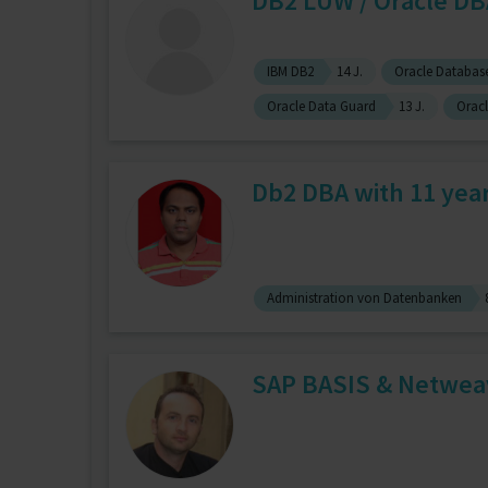
DB2 LUW / Oracle DB
IBM DB2
14 J.
Oracle Databas
Oracle Data Guard
13 J.
Orac
Db2 DBA with 11 yea
Administration von Datenbanken
SAP BASIS & Netweave