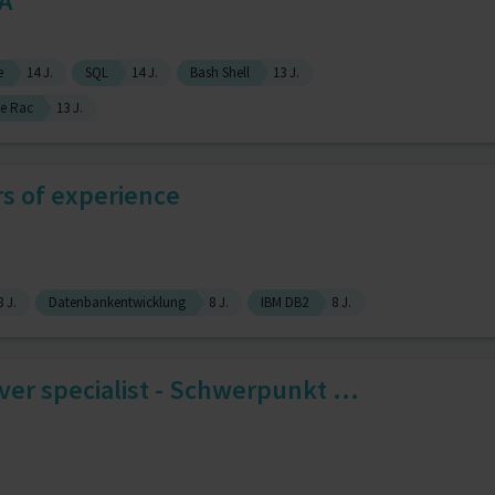
A
e
14 J.
SQL
14 J.
Bash Shell
13 J.
le Rac
13 J.
rs of experience
8 J.
Datenbankentwicklung
8 J.
IBM DB2
8 J.
r specialist - Schwerpunkt ...