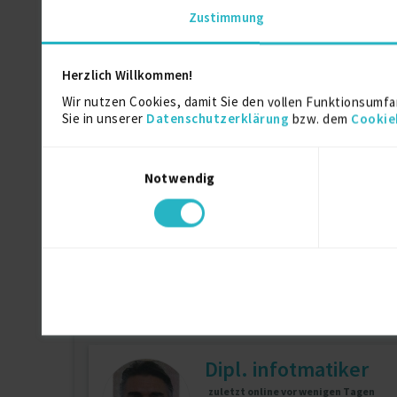
Zustimmung
Datenbank-Entwickle
Herzlich Willkommen!
Wir nutzen Cookies, damit Sie den vollen Funktionsumfa
Sie in unserer
Datenschutzerklärung
bzw. dem
Cookie
Microsoft SQL-Server (MS SQL)
12 J
Einwilligungsauswahl
Notwendig
Senior Cobol und RP
zuletzt online vor 5 Tagen
IBM DB2
14 J.
System i (AS/400
Dipl. infotmatiker
zuletzt online vor wenigen Tagen