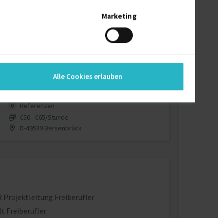
Verfügbarkeit einsehen
Marketing
Referenzen
0
€90/Stunde
D-67549 Worms
Alle Cookies erlauben
Verfügbarkeit einsehen
Referenzen
0
€50 - €65/Stunde
D-49539 Bersenbrück
 Projektleitung Freiberufler
lt Freiberufler