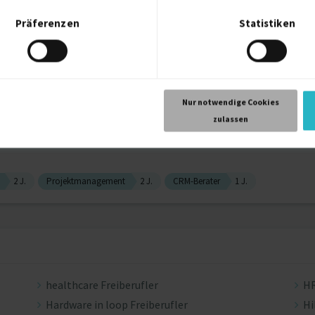
Präferenzen
Statistiken
n
Belüftung
Nur notwendige Cookies
nstrukteur für Energieeffizienz
zulassen
2 J.
Projektmanagement
2 J.
CRM-Berater
1 J.
healthcare Freiberufler
HR
Hardware in loop Freiberufler
Hi