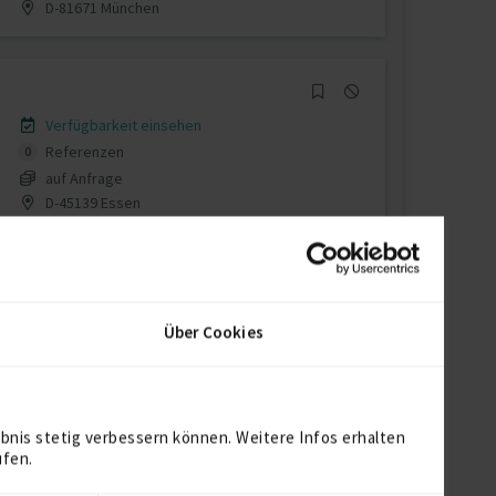
D-81671 München
Verfügbarkeit einsehen
Referenzen
0
auf Anfrage
D-45139 Essen
Verfügbarkeit einsehen
Über Cookies
Referenzen
0
auf Anfrage
D-01259 Dresden
bnis stetig verbessern können. Weitere Infos erhalten
ufen.