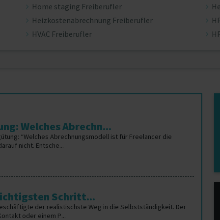
Home staging Freiberufler
He
Heizkostenabrechnung Freiberufler
HP
HVAC Freiberufler
HR
ng: Welches Abrechn...
gütung: “Welches Abrechnungsmodell ist für Freelancer die
rauf nicht. Entsche...
chtigsten Schritt...
Beschäftigte der realistischste Weg in die Selbstständigkeit. Der
Kontakt oder einem P...