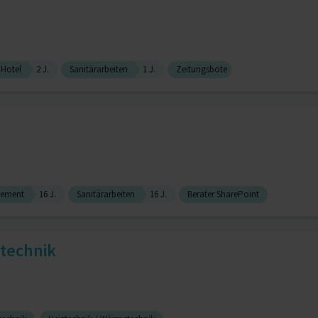
'Hotel
2 J.
Sanitärarbeiten
1 J.
Zeitungsbote
gement
16 J.
Sanitärarbeiten
16 J.
Berater SharePoint
stechnik