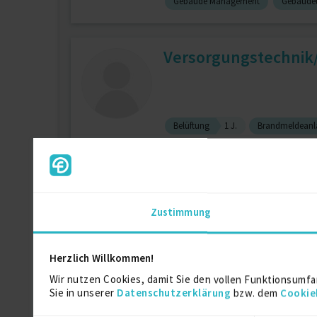
Gebäude Management
Gebäudet
Versorgungstechnik/
Belüftung
1 J.
Brandmeldeanl
HSL-Techniker und 
Zustimmung
Installation / Montage / Wartung (allg
Herzlich Willkommen!
Wir nutzen Cookies, damit Sie den vollen Funktionsumfa
Sie in unserer
Datenschutzerklärung
bzw. dem
Cookie
Bauleiter / Objektü