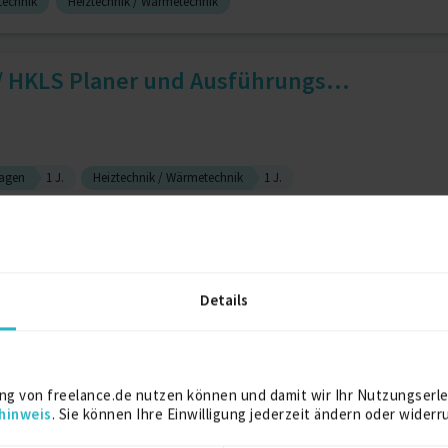
echnik
Heiztechnik / Wärmetechnik
 HKLS Planer und Ausführungs...
agen
1 J.
Heiztechnik / Wärmetechnik
1 J.
Meister
Details
.)
ng von freelance.de nutzen können und damit wir Ihr Nutzungserle
hinweis
. Sie können Ihre Einwilligung jederzeit ändern oder widerr
berwacher TGA