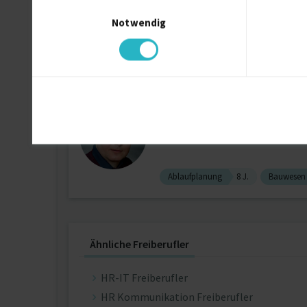
Einwilligungsauswahl
zuletzt online vor wenigen Tagen
Notwendig
Account Management
Bauwese
TGA-Planer & CAD-Ko
zuletzt online vor wenigen Tagen
Ablaufplanung
8 J.
Bauwesen
Ähnliche Freiberufler
HR-IT Freiberufler
HR Kommunikation Freiberufler