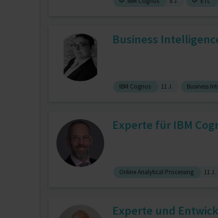
IBM Cognos
8 J.
ETL
Business Intelligence
IBM Cognos
11 J.
Business In
Experte für IBM Cogn
Online Analytical Processing
11 J.
Experte und Entwickl