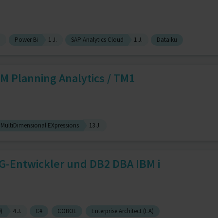
.
Power Bi
1 J.
SAP Analytics Cloud
1 J.
Dataiku
M Planning Analytics / TM1
MultiDimensional EXpressions
13 J.
G-Entwickler und DB2 DBA IBM i
)
4 J.
C#
COBOL
Enterprise Architect (EA)