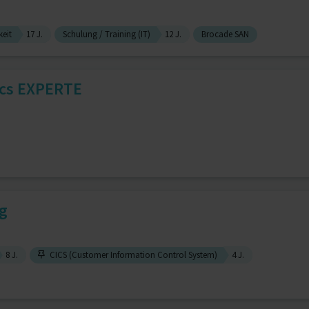
eit
17 J.
Schulung / Training (IT)
12 J.
Brocade SAN
ics EXPERTE
g
8 J.
CICS (Customer Information Control System)
4 J.