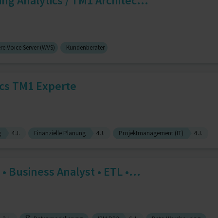
ng Analytics / TM1 Architec...
e Voice Server (WVS)
Kundenberater
ics TM1 Experte
g
4 J.
Finanzielle Planung
4 J.
Projektmanagement (IT)
4 J.
• Business Analyst • ETL •...