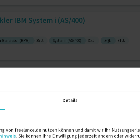
ler IBM System i (AS/400)
 Generator (RPG)
35 J.
System i (AS/400)
35 J.
SQL
31 J.
ickler / BI Consultant
Details
1 J.
ialist, Java anwendung serve...
ng von freelance.de nutzen können und damit wir Ihr Nutzungserle
hinweis
. Sie können Ihre Einwilligung jederzeit ändern oder widerr