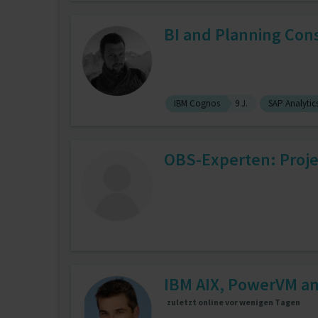
BI and Planning Con
IBM Cognos
9 J.
SAP Analytic
OBS-Experten: Proje
IBM AIX, PowerVM a
zuletzt online vor wenigen Tagen