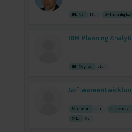
IBM Aix
17 J.
Systemverfügbark
IBM Planning Analyt
IBM Cognos
22 J.
Softwareentwicklun
COBOL
10 J.
IBM DB2
XML
6 J.