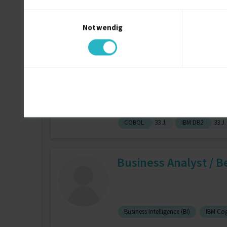
Einwilligungsauswahl
Notwendig
Bash Shell
23 J.
Ibm Websphe
IT consultant IBM H
zuletzt online vor wenigen Stunden
COBOL
33 J.
IBM DB2
33 J.
Business Analyst / Be
Business Intelligence (BI)
IBM Co