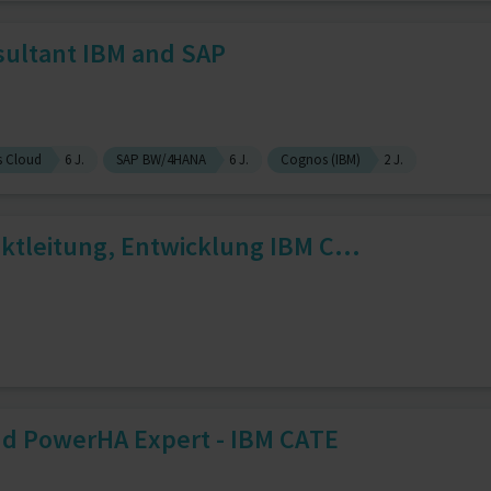
sultant IBM and SAP
s Cloud
6 J.
SAP BW/4HANA
6 J.
Cognos (IBM)
2 J.
ktleitung, Entwicklung IBM C...
nd PowerHA Expert - IBM CATE