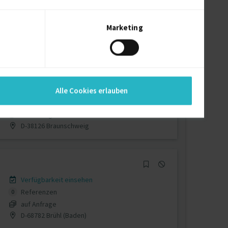
Verfügbarkeit einsehen
Referenzen
0
auf Anfrage
Marketing
D-90763 Fürth
Verfügbarkeit einsehen
Alle Cookies erlauben
Referenzen
0
auf Anfrage
D-38126 Braunschweig
Verfügbarkeit einsehen
Referenzen
0
auf Anfrage
D-68782 Brühl (Baden)