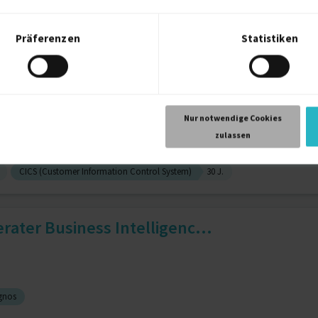
Präferenzen
Statistiken
re Mq
17 J.
IBM WebSphere Application Server (WAS)
17 J.
OST
Nur notwendige Cookies
zulassen
CICS (Customer Information Control System)
30 J.
rater Business Intelligenc...
gnos