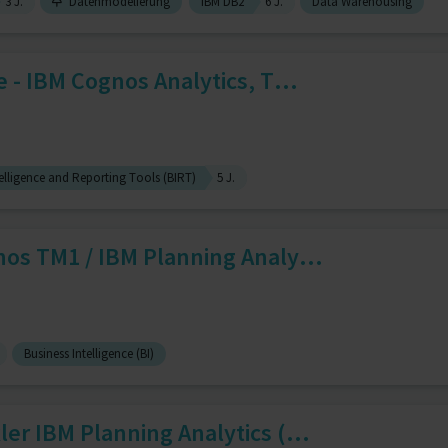
3 J.
Datenmodelierung
IBM DB2
6 J.
Data Warehousing
 - IBM Cognos Analytics, T...
telligence and Reporting Tools (BIRT)
5 J.
os TM1 / IBM Planning Analy...
Business Intelligence (BI)
er IBM Planning Analytics (...