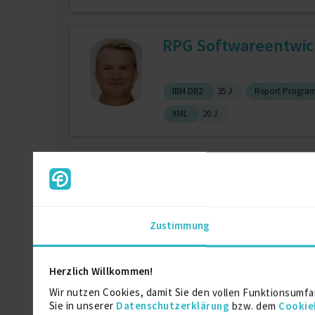
RPG Softwareentwick
IBM DB2
35 J.
Report Program
XML
20 J.
IBM Congos TM1 Entw
Zustimmung
IBM Cognos
1 J.
It-Beratung
Herzlich Willkommen!
IBM Middleware Spez
Wir nutzen Cookies, damit Sie den vollen Funktionsumfa
Sie in unserer
Datenschutzerklärung
bzw. dem
Cookie