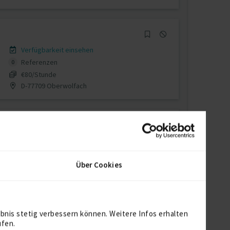
Verfügbarkeit einsehen
Referenzen
0
€80/Stunde
D-77709 Oberwolfach
Verfügbarkeit einsehen
Referenzen
0
Über Cookies
auf Anfrage
D-87727 Babenhausen, Schwaben
bnis stetig verbessern können. Weitere Infos erhalten
ufen.