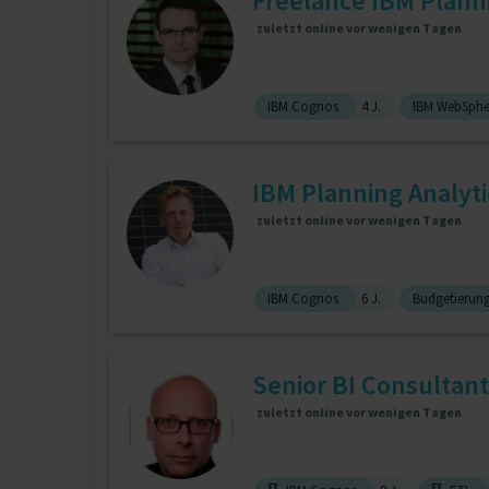
Freelance IBM Planni
zuletzt online vor wenigen Tagen
IBM Cognos
4 J.
IBM WebSpher
IBM Planning Analyt
zuletzt online vor wenigen Tagen
IBM Cognos
6 J.
Budgetierun
Senior BI Consultant 
zuletzt online vor wenigen Tagen