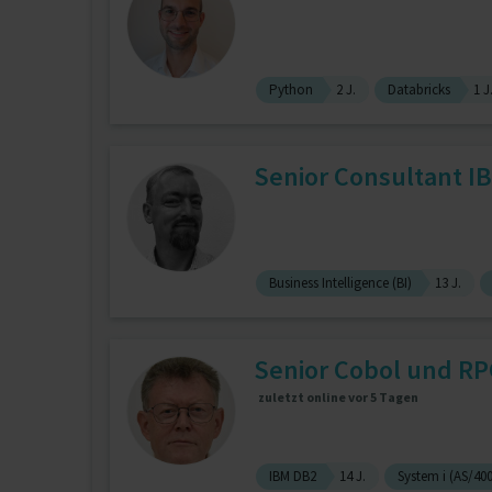
Python
2 J.
Databricks
1 J
Senior Consultant IB
Business Intelligence (BI)
13 J.
Senior Cobol und RP
zuletzt online vor 5 Tagen
IBM DB2
14 J.
System i (AS/400