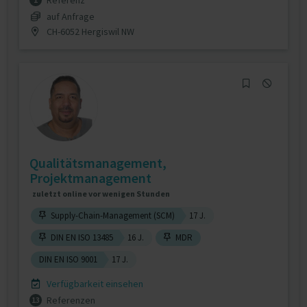
Referenz
auf Anfrage
CH-6052 Hergiswil NW
Qualitätsmanagement,
Projektmanagement
zuletzt online vor wenigen Stunden
Supply-Chain-Management (SCM)
17 J.
DIN EN ISO 13485
16 J.
MDR
DIN EN ISO 9001
17 J.
Verfügbarkeit einsehen
Referenzen
13