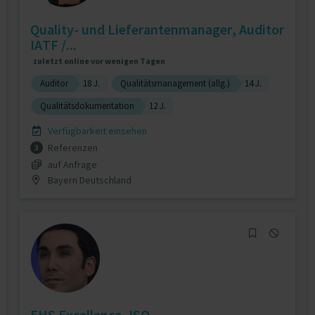
Quality- und Lieferantenmanager, Auditor
IATF /...
zuletzt online vor wenigen Tagen
Auditor
18 J.
Qualitätsmanagement (allg.)
14 J.
Qualitätsdokumentation
12 J.
Verfügbarkeit einsehen
Referenzen
3
auf Anfrage
Bayern Deutschland
EHS Excellence, ISO