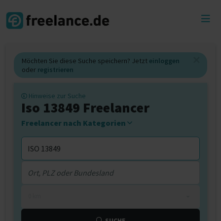
Toggl
menu
Möchten Sie diese Suche speichern? Jetzt
einloggen
oder
registrieren
Hinweise zur Suche
Iso 13849 Freelancer
Freelancer nach Kategorien
0 km
SUCHE