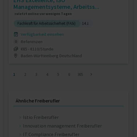
Managementsysteme, Arbeitss...
zuletzt online vor wenigen Tagen
Fachkraft für Arbeitssicherheit (FASi)
14 J.
Verfügbarkeit einsehen
Referenzen
0
€85 - €110/Stunde
Baden-Württemberg Deutschland
1
2
3
4
5
6
305
Ähnliche Freiberufler
Istio Freiberufler
Innovation management Freiberufler
IT Compliance Freiberufler