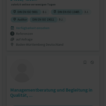
zuletzt online vor wenigen Tagen
DIN EN ISO 9001
8 J.
DIN EN ISO 13485
3 J.
Auditor
DIN EN ISO 19011
9 J.
Verfügbarkeit einsehen
Referenzen
7
auf Anfrage
Baden-Württemberg Deutschland
Managementberatung und Begleitung in
Qualität, ...