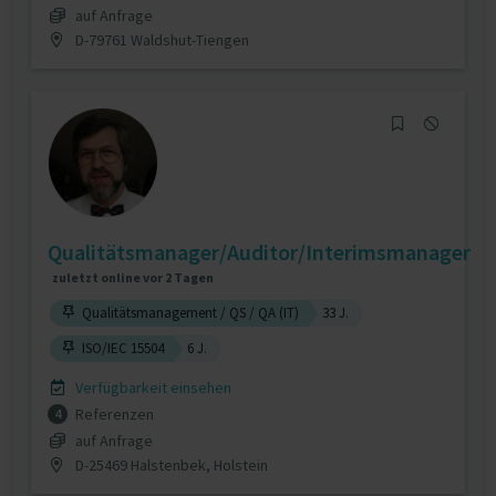
auf Anfrage
D-79761 Waldshut-Tiengen
Qualitätsmanager/Auditor/Interimsmanager
zuletzt online vor 2 Tagen
Qualitätsmanagement / QS / QA (IT)
33 J.
ISO/IEC 15504
6 J.
Verfügbarkeit einsehen
Referenzen
4
auf Anfrage
D-25469 Halstenbek, Holstein