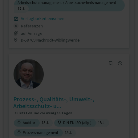
Arbeitsschutzmanagement / Arbeitssicherheitsmanagement
17 J.
Verfügbarkeit einsehen
Referenzen
0
auf Anfrage
D-58769 Nachrodt-Wiblingwerde
Prozess-, Qualitäts-, Umwelt-,
Arbeitsschutz- u...
zuletzt online vor wenigen Tagen
Auditor
15 J.
DIN EN ISO (allg.)
15 J.
Prozessmanagement
15 J.