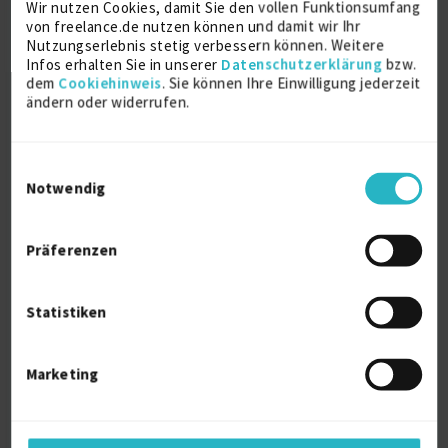
Wir nutzen Cookies, damit Sie den vollen Funktionsumfang
von freelance.de nutzen können und damit wir Ihr
IATF 16949
12 J.
Qualitätsmanagement (allg.)
Nutzungserlebnis stetig verbessern können. Weitere
Infos erhalten Sie in unserer
Datenschutzerklärung
bzw.
VDA 6.3
DIN EN ISO 9001
12 J.
dem
Cookiehinweis
. Sie können Ihre Einwilligung jederzeit
ändern oder widerrufen.
Verfügbarkeit einsehen
Referenzen
5
auf Anfrage
Einwilligungsauswahl
D-33813 Oerlinghausen
Notwendig
Präferenzen
Statistiken
Umweltingenieur und HSE Manager
Marketing
Abfalltechnik / Müllentsorgung / Abfallbeseitigung
18 J.