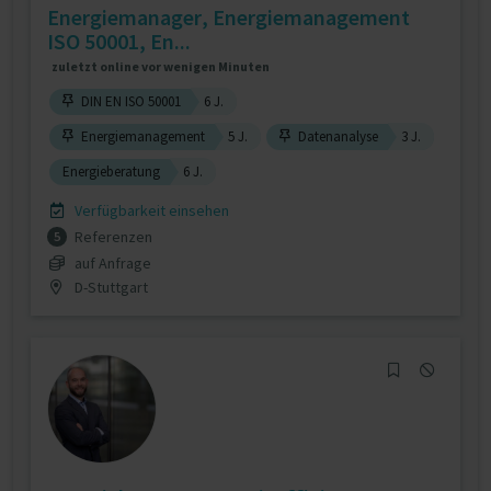
Energiemanager, Energiemanagement
ISO 50001, En...
zuletzt online vor wenigen Minuten
DIN EN ISO 50001
6 J.
Energiemanagement
5 J.
Datenanalyse
3 J.
Energieberatung
6 J.
Verfügbarkeit einsehen
Referenzen
5
auf Anfrage
D-Stuttgart