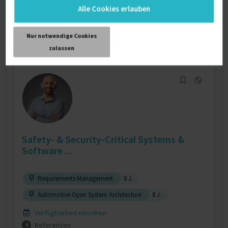
Verfügbarkeit einsehen
Alle Cookies erlauben
Referenzen
0
auf Anfrage
Nur notwendige Cookies
D-33334 Gütersloh
zulassen
Safety- & Security-Critical Systems &
Software ...
Requirements Management
8 J.
Automotive Open System Architecture
8 J.
Verfügbarkeit einsehen
Referenzen
4