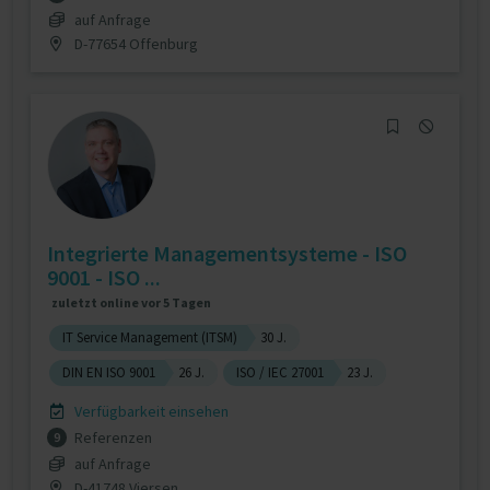
auf Anfrage
D-77654 Offenburg
Integrierte Managementsysteme - ISO
9001 - ISO ...
zuletzt online vor 5 Tagen
IT Service Management (ITSM)
30 J.
DIN EN ISO 9001
26 J.
ISO / IEC 27001
23 J.
Verfügbarkeit einsehen
Referenzen
9
auf Anfrage
D-41748 Viersen