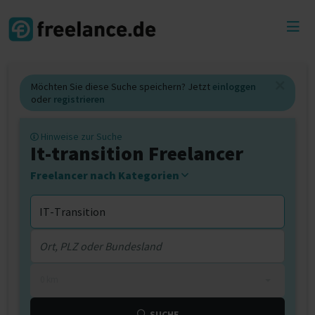
Toggl
menu
Möchten Sie diese Suche speichern? Jetzt
einloggen
oder
registrieren
Hinweise zur Suche
It-transition Freelancer
Freelancer nach Kategorien
0 km
SUCHE