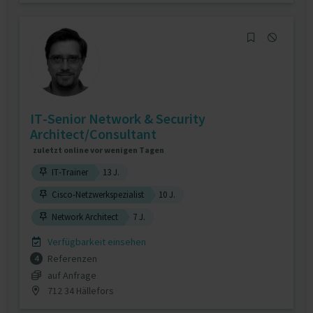
IT-Senior Network & Security
Architect/Consultant
zuletzt online vor wenigen Tagen
IT-Trainer
13 J.
Cisco-Netzwerkspezialist
10 J.
Network Architect
7 J.
Verfügbarkeit einsehen
Referenzen
4
auf Anfrage
712 34 Hällefors