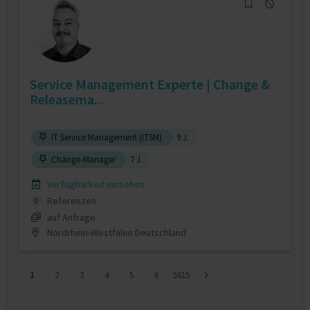
Service Management Experte | Change &
Releasema...
IT Service Management (ITSM)
9 J.
Change-Manager
7 J.
Verfügbarkeit einsehen
Referenzen
0
auf Anfrage
Nordrhein-Westfalen Deutschland
1
2
3
4
5
6
5815