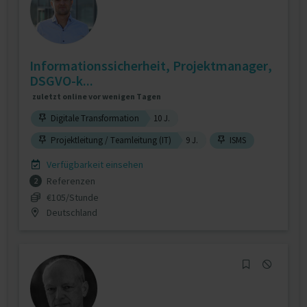
Informationssicherheit, Projektmanager,
DSGVO-k...
zuletzt online vor wenigen Tagen
Digitale Transformation
10 J.
Projektleitung / Teamleitung (IT)
9 J.
ISMS
Verfügbarkeit einsehen
Referenzen
2
€105/Stunde
Deutschland