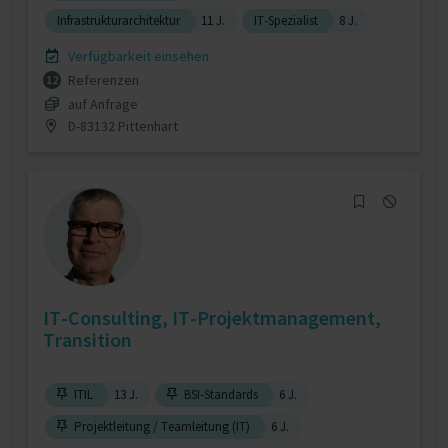
Infrastrukturarchitektur
11 J.
IT-Spezialist
8 J.
Verfügbarkeit einsehen
Referenzen
12
auf Anfrage
D-83132 Pittenhart
IT-Consulting, IT-Projektmanagement,
Transition
ITIL
13 J.
BSI-Standards
6 J.
Projektleitung / Teamleitung (IT)
6 J.