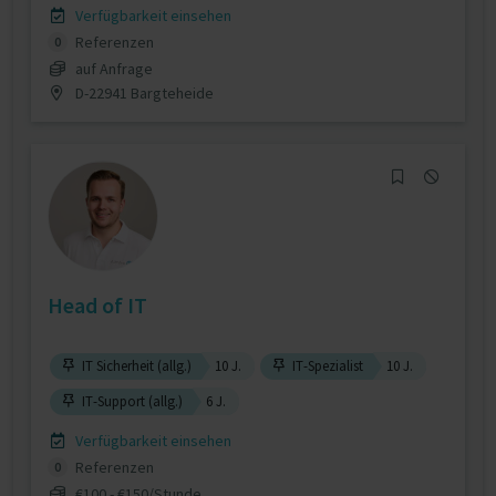
Verfügbarkeit einsehen
Referenzen
0
auf Anfrage
D-22941 Bargteheide
Head of IT
IT Sicherheit (allg.)
10 J.
IT-Spezialist
10 J.
IT-Support (allg.)
6 J.
Verfügbarkeit einsehen
Referenzen
0
€100 - €150/Stunde