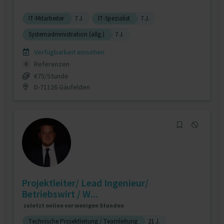
IT-Mitarbeiter
7 J.
IT-Spezialist
7 J.
Systemadministration (allg.)
7 J.
Verfügbarkeit einsehen
Referenzen
0
€75/Stunde
D-71126 Gäufelden
Projektleiter/ Lead Ingenieur/
Betriebswirt / W...
zuletzt online vor wenigen Stunden
Technische Projektleitung / Teamleitung
21 J.