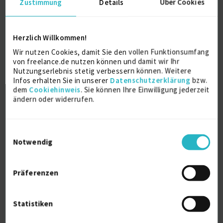
Zustimmung
Details
Über Cookies
IT-Problemlöser | 360° IT Dienstleister |
Trainer
Herzlich Willkommen!
Wir nutzen Cookies, damit Sie den vollen Funktionsumfang
It-Beratung
18 J.
von freelance.de nutzen können und damit wir Ihr
Nutzungserlebnis stetig verbessern können. Weitere
IT Service Management (ITSM)
16 J.
Infos erhalten Sie in unserer
Datenschutzerklärung
bzw.
dem
Cookiehinweis
. Sie können Ihre Einwilligung jederzeit
IT-Strategieberatung
16 J.
ändern oder widerrufen.
Verfügbarkeit einsehen
Referenzen
0
Einwilligungsauswahl
€85 - €150/Stunde
Notwendig
D-82194 Gröbenzell
Präferenzen
Statistiken