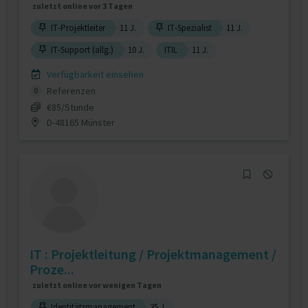
zuletzt online vor 3 Tagen
IT-Projektleiter
11 J.
IT-Spezialist
11 J.
IT-Support (allg.)
10 J.
ITIL
11 J.
Verfügbarkeit einsehen
Referenzen
0
€85/Stunde
D-48165 Münster
IT : Projektleitung / Projektmanagement /
Proze...
zuletzt online vor wenigen Tagen
Identitätsmanagement
35 J.