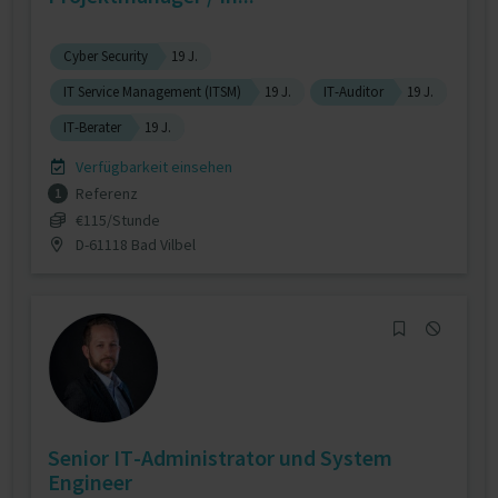
Cyber Security
19 J.
IT Service Management (ITSM)
19 J.
IT-Auditor
19 J.
IT-Berater
19 J.
Verfügbarkeit einsehen
Referenz
1
€115/Stunde
D-61118 Bad Vilbel
Senior IT-Administrator und System
Engineer