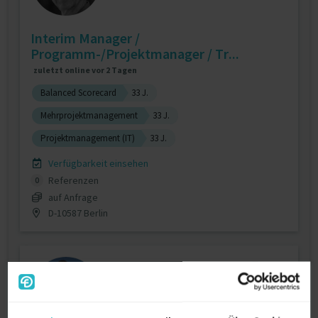
Interim Manager /
Programm-/Projektmanager / Tr...
zuletzt online vor 2 Tagen
Balanced Scorecard
33 J.
Mehrprojektmanagement
33 J.
Projektmanagement (IT)
33 J.
Verfügbarkeit einsehen
Referenzen
0
auf Anfrage
D-10587 Berlin