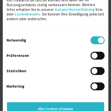
von freelance.de nutzen können und damit wir Ihr
Referenzen
0
Nutzungserlebnis stetig verbessern können. Weitere
Infos erhalten Sie in unserer
Datenschutzerklärung
bzw.
auf Anfrage
dem
Cookiehinweis
. Sie können Ihre Einwilligung jederzeit
D-81379 München
ändern oder widerrufen.
Einwilligungsauswahl
Notwendig
Präferenzen
Foto+Videos für Unternehmen und E-
Commerce
Statistiken
Filmproduktion
13 J.
Fotografieren
12 J.
Marketing
Kameramann / Kamerafrau
Werbung
Verfügbarkeit einsehen
Referenz
1
Alle Cookies erlauben
auf Anfrage