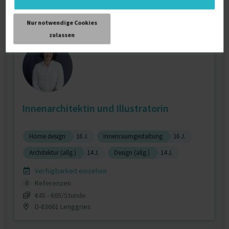
D-40545 Düsseldorf
Nur notwendige Cookies
zulassen
Innenarchitektin und Illustratorin
Home design
16 J.
Innenraumgestaltung
16 J.
Architektur (allg.)
14 J.
Design (allg.)
14 J.
Verfügbarkeit einsehen
Referenzen
0
€45 - €65/Stunde
D-83661 Lenggries