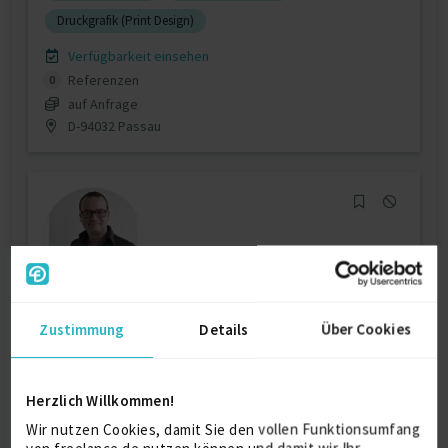
Druckgrafik (Print Design)
Verfügbarkeit einsehen
Referenzen
0
auf Anfrage
D-94032 Passau
Visualisierung & Animation
Zustimmung
Details
Über Cookies
3D Grafiken
Architekturvisualisierung
Herzlich Willkommen!
Corporate Design
Marketing
Wir nutzen Cookies, damit Sie den vollen Funktionsumfang
Verfügbarkeit einsehen