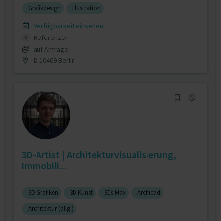
Grafikdesign
Illustration
Verfügbarkeit einsehen
Referenzen
0
auf Anfrage
D-10409 Berlin
3D-Artist | Architekturvisualisierung,
Immobili...
3D Grafiken
3D Kunst
3Ds Max
Archicad
Architektur (allg.)