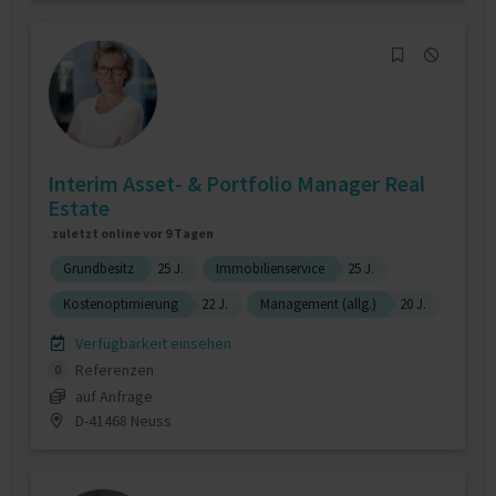
Interim Asset- & Portfolio Manager Real
Estate
zuletzt online vor 9 Tagen
Grundbesitz
25 J.
Immobilienservice
25 J.
Kostenoptimierung
22 J.
Management (allg.)
20 J.
Verfügbarkeit einsehen
Referenzen
0
auf Anfrage
D-41468 Neuss