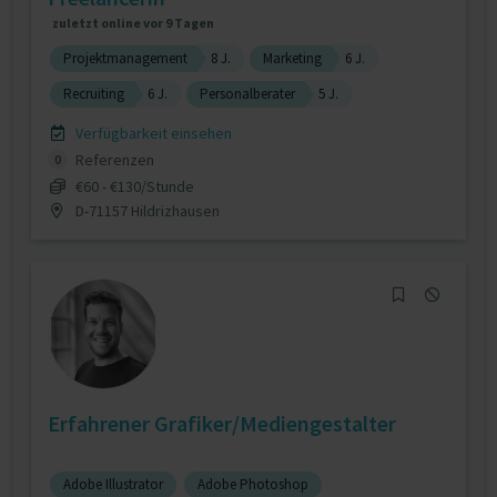
zuletzt online vor 9 Tagen
Projektmanagement
8 J.
Marketing
6 J.
Recruiting
6 J.
Personalberater
5 J.
Verfügbarkeit einsehen
Referenzen
0
€60 - €130/Stunde
D-71157 Hildrizhausen
Erfahrener Grafiker/Mediengestalter
Adobe Illustrator
Adobe Photoshop