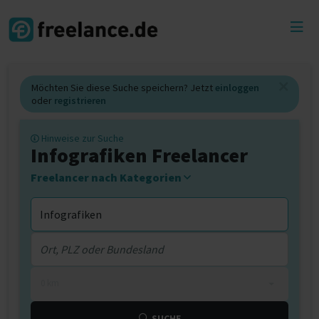
Toggl
menu
Möchten Sie diese Suche speichern? Jetzt
einloggen
oder
registrieren
Hinweise zur Suche
Infografiken Freelancer
Freelancer nach Kategorien
0 km
SUCHE