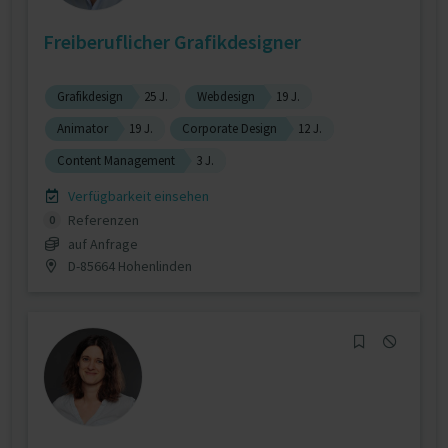
Freiberuflicher Grafikdesigner
Grafikdesign
25 J.
Webdesign
19 J.
Animator
19 J.
Corporate Design
12 J.
Content Management
3 J.
Verfügbarkeit einsehen
Referenzen
0
auf Anfrage
D-85664 Hohenlinden