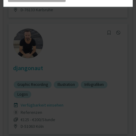
€35 - €60/Stunde
D-76133 Karlsruhe
djangonaut
Graphic Recording
Illustration
Infografiken
Logos
Verfügbarkeit einsehen
Referenzen
0
€125 - €200/Stunde
D-51063 Köln