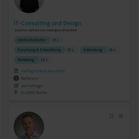
IT-Consulting und Design
zuletzt online vor wenigen Stunden
Adobe Illustrator
19 J.
Forschung & Entwicklung
19 J.
It-Beratung
19 J.
Marketing
19 J.
Verfügbarkeit einsehen
Referenz
1
auf Anfrage
D-10997 Berlin