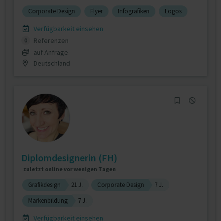
Corporate Design
Flyer
Infografiken
Logos
Verfügbarkeit einsehen
Referenzen
0
auf Anfrage
Deutschland
Diplomdesignerin (FH)
zuletzt online vor wenigen Tagen
Grafikdesign
21 J.
Corporate Design
7 J.
Markenbildung
7 J.
Verfügbarkeit einsehen