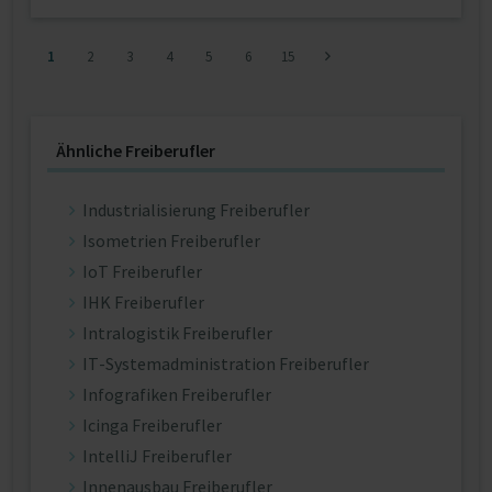
1
2
3
4
5
6
15
Ähnliche Freiberufler
Industrialisierung Freiberufler
Isometrien Freiberufler
IoT Freiberufler
IHK Freiberufler
Intralogistik Freiberufler
IT-Systemadministration Freiberufler
Infografiken Freiberufler
Icinga Freiberufler
IntelliJ Freiberufler
Innenausbau Freiberufler