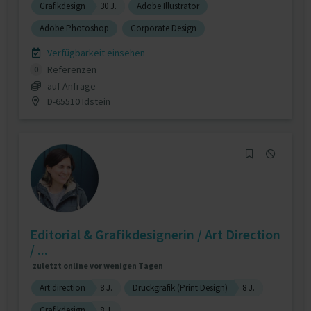
Grafikdesign
30 J.
Adobe Illustrator
Adobe Photoshop
Corporate Design
Verfügbarkeit einsehen
Referenzen
0
auf Anfrage
D-65510 Idstein
Editorial & Grafikdesignerin / Art Direction
/ ...
zuletzt online vor wenigen Tagen
Art direction
8 J.
Druckgrafik (Print Design)
8 J.
Grafikdesign
8 J.