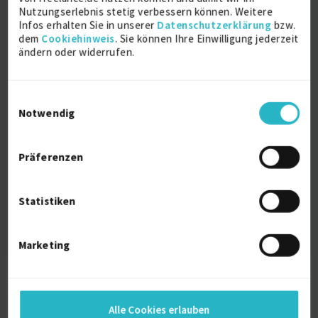
Nutzungserlebnis stetig verbessern können. Weitere
Ipv4 Projekte für Freiberufler
Infos erhalten Sie in unserer
Datenschutzerklärung
bzw.
Instrumentation Projekte für Freiberufler
dem
Cookiehinweis
. Sie können Ihre Einwilligung jederzeit
ändern oder widerrufen.
Iphone Apps Projekte für Freiberufler
Interim Reisekostenabrechner (m/w/d) mit
Navan-Erfahrung Projekte für Freiberufler
Einwilligungsauswahl
Intelligente Suche Projekte für Freiberufler
Notwendig
I&C Projekte für Freiberufler
Industrial Engineer Projekte für Freiberufler
Präferenzen
Ingenieur Projekte für Freiberufler
internationale Logistik Projekte für
Statistiken
Freiberufler
Marketing
freelance.de BLOG
Alle Cookies erlauben