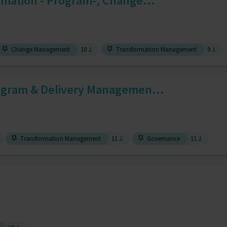
ormation - Program-, Change...
Change Management
10 J.
Transformation Management
9 J.
ogram & Delivery Managemen...
Transformation Management
11 J.
Governance
11 J.