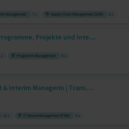
erim Management
7 J.
Supply-Chain-Management (SCM)
5 J.
Programme, Projekte und Inte...
 J.
Programm-Management
6 J.
& Interim Managerin | Trans...
13 J.
IT Service Management (ITSM)
9 J.