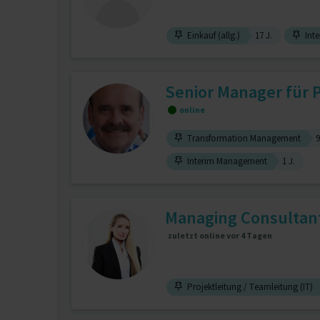
Einkauf (allg.)
17 J.
Int
Senior Manager für 
online
Transformation Management
9
Interim Management
1 J.
Managing Consultant 
zuletzt online vor 4 Tagen
Projektleitung / Teamleitung (IT)