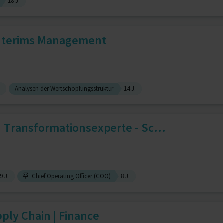
18 J.
Interims Management
.
Analysen der Wertschöpfungsstruktur
14 J.
 Transformationsexperte - Sc...
9 J.
Chief Operating Officer (COO)
8 J.
ply Chain | Finance