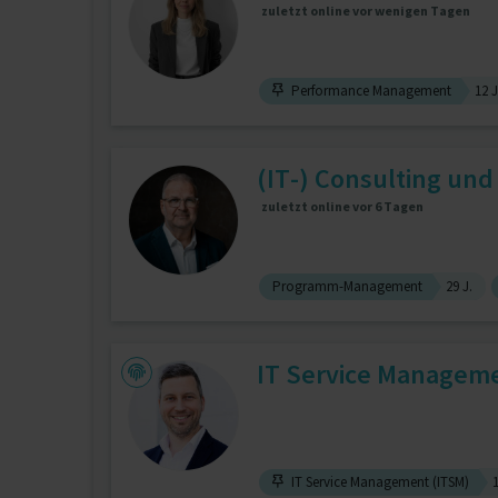
zuletzt online vor wenigen Tagen
Performance Management
12 J
(IT-) Consulting und
zuletzt online vor 6 Tagen
Programm-Management
29 J.
IT Service Manageme
IT Service Management (ITSM)
1