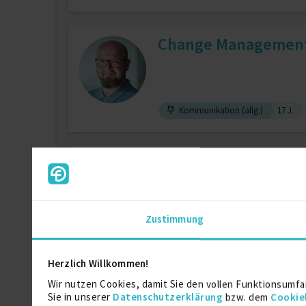
Change Management, 
Kommunikation (allg.)
17 J.
IT Testing /Testman
Zustimmung
Release-Management
11 J.
Te
Herzlich Willkommen!
Interim Management 
Wir nutzen Cookies, damit Sie den vollen Funktionsumfa
Sie in unserer
Datenschutzerklärung
bzw. dem
Cookie
zuletzt online vor 2 Tagen