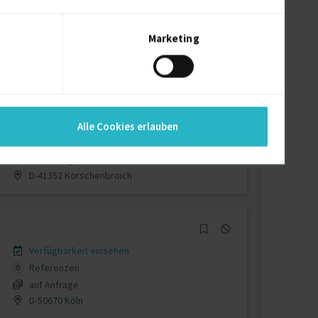
Verfügbarkeit einsehen
Referenzen
6
auf Anfrage
Marketing
Bayern Deutschland
Verfügbarkeit einsehen
Alle Cookies erlauben
Referenzen
4
auf Anfrage
D-41352 Korschenbroich
Verfügbarkeit einsehen
Referenzen
0
auf Anfrage
D-50670 Köln