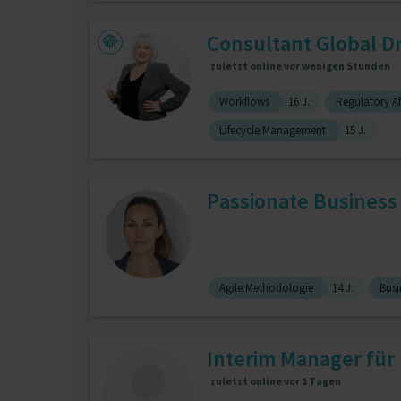
Consultant Global Dr
zuletzt online vor wenigen Stunden
Workflows
16 J.
Regulatory Af
Lifecycle Management
15 J.
Passionate Business
Agile Methodologie
14 J.
Busi
Interim Manager für
zuletzt online vor 1 Tagen