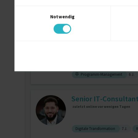
Einwilligungsauswahl
Projektmanagement
19 J.
Notwendig
Interim Management
8 J.
Freelance Senior Ma
Programm-Management
6 J.
Senior IT-Consultant 
zuletzt online vor wenigen Tagen
Digitale Transformation
7 J.
I