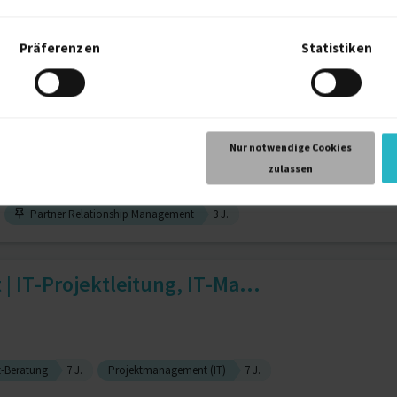
Supply-Chain-Management (SCM)
16 J.
Präferenzen
Statistiken
nager - Product, Programm & ...
Nur notwendige Cookies
zulassen
Partner Relationship Management
3 J.
| IT-Projektleitung, IT-Ma...
t-Beratung
7 J.
Projektmanagement (IT)
7 J.