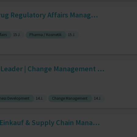
ug Regulatory Affairs Manag...
fairs
15 J.
Pharma / Kosmetik
15 J.
 Leader | Change Management ...
ness Development
14 J.
Change Management
14 J.
 Einkauf & Supply Chain Mana...