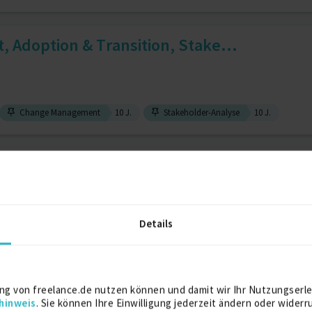
Adoption & Transition, Stake...
Change Management
10 J.
Stakeholder-Analyse
10 J.
gement/Software Lifecycle Ma...
Details
st Management
10 J.
Incident-Management
9 J.
/ Verlagerungen / Supply Cha...
ng von freelance.de nutzen können und damit wir Ihr Nutzungserle
hinweis
. Sie können Ihre Einwilligung jederzeit ändern oder widerr