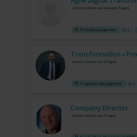
Agile Digital Transf
zuletzt online vor wenigen Tagen
Produktmanagement
11 J.
Transformation • Pr
zuletzt online vor 2 Tagen
Programm-Management
11 J.
Company Director
zuletzt online vor 2 Tagen