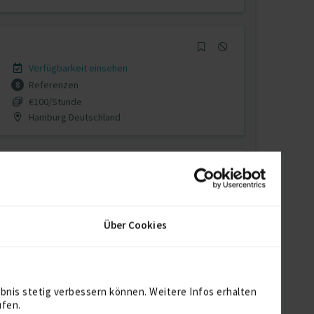
Verfügbarkeit einsehen
Referenzen
8
€100/Stunde
Hamburg Deutschland
Verfügbarkeit einsehen
Referenzen
0
Über Cookies
auf Anfrage
Deutschland
bnis stetig verbessern können. Weitere Infos erhalten
ufen.