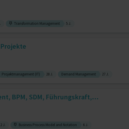
.
Transformation Management
5 J.
 Projekte
Projektmanagement (IT)
28 J.
Demand Management
27 J.
nt, BPM, SDM, Führungskraft,...
2 J.
Business Process Model and Notation
6 J.