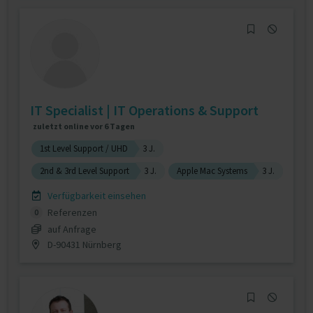
IT Specialist | IT Operations & Support
zuletzt online vor 6 Tagen
1st Level Support / UHD
3 J.
2nd & 3rd Level Support
3 J.
Apple Mac Systems
3 J.
Verfügbarkeit einsehen
Referenzen
0
auf Anfrage
D-90431 Nürnberg