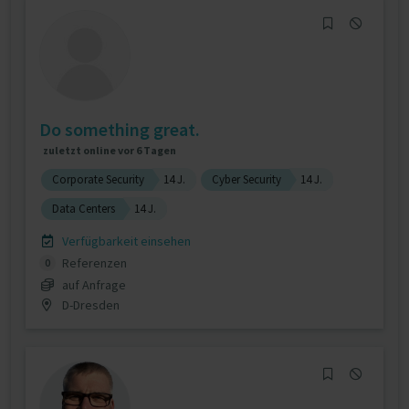
Do something great.
zuletzt online vor 6 Tagen
Corporate Security
14 J.
Cyber Security
14 J.
Data Centers
14 J.
Verfügbarkeit einsehen
Referenzen
0
auf Anfrage
D-Dresden