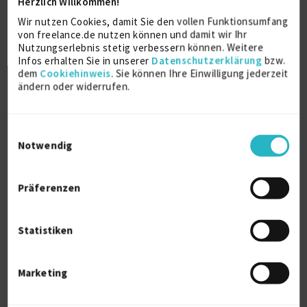
Herzlich Willkommen!
Projektleitung / Teamleitung (IT)
24 J.
Wir nutzen Cookies, damit Sie den vollen Funktionsumfang
Verfügbarkeit einsehen
von freelance.de nutzen können und damit wir Ihr
Nutzungserlebnis stetig verbessern können. Weitere
Referenzen
0
Infos erhalten Sie in unserer
Datenschutzerklärung
bzw.
€95/Stunde
dem
Cookiehinweis
. Sie können Ihre Einwilligung jederzeit
Bayern Deutschland
ändern oder widerrufen.
Einwilligungsauswahl
Notwendig
Präferenzen
IT-Leiter / Head of IT / IT-Consultant /
Berate...
Statistiken
zuletzt online vor 1 Tagen
IT Service Management (ITSM)
25 J.
Marketing
IT Sicherheit (allg.)
23 J.