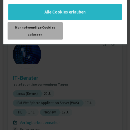
Verfügbarkeit einsehen
Referenzen
0
Alle Cookies erlauben
auf Anfrage
Bayern Deutschland
Nur notwendige Cookies
zulassen
IT-Berater
zuletzt online vor wenigen Tagen
Linux (Kernel)
22 J.
IBM WebSphere Application Server (WAS)
17 J.
ITIL
17 J.
Netview
17 J.
Verfügbarkeit einsehen
Referenzen
0