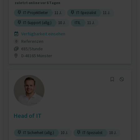
zuletzt online vor 6 Tagen
IT-Projektleiter
11 J.
IT-Spezialist
11 J.
IT-Support (allg.)
10 J.
ITIL
11 J.
Verfügbarkeit einsehen
Referenzen
0
€85/Stunde
D-48165 Münster
Head of IT
IT Sicherheit (allg.)
10 J.
IT-Spezialist
10 J.