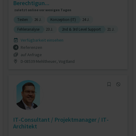
Berechtigun...
zuletzt online vor wenigen Tagen
Testen
26 J.
Konzeption (IT)
24 J.
Fehleranalyse
23 J.
2nd & 3rd Level Support
21 J.
Verfügbarkeit einsehen
Referenzen
4
auf Anfrage
D-08539 Mehltheuer, Vogtland
IT-Consultant / Projektmanager / IT-
Architekt