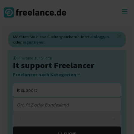
Toggl
menu
Möchten Sie diese Suche speichern? Jetzt
einloggen
oder
registrieren
Hinweise zur Suche
It support Freelancer
Freelancer nach Kategorien
0 km
SUCHE