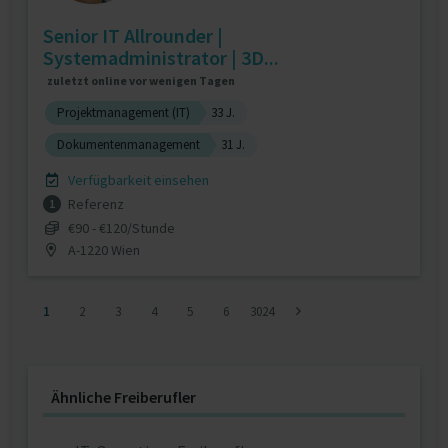
Senior IT Allrounder |
Systemadministrator | 3D...
zuletzt online vor wenigen Tagen
Projektmanagement (IT)
33 J.
Dokumentenmanagement
31 J.
Verfügbarkeit einsehen
Referenz
1
€90 - €120/Stunde
A-1220 Wien
1
2
3
4
5
6
3024
Ähnliche Freiberufler