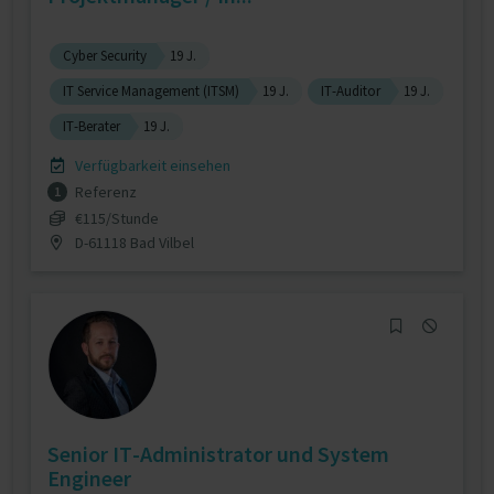
Cyber Security
19 J.
IT Service Management (ITSM)
19 J.
IT-Auditor
19 J.
IT-Berater
19 J.
Verfügbarkeit einsehen
Referenz
1
€115/Stunde
D-61118 Bad Vilbel
Senior IT-Administrator und System
Engineer