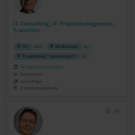
IT-Consulting, IT-Projektmanagement,
Transition
ITIL
13 J.
BSI-Standards
6 J.
Projektleitung / Teamleitung (IT)
6 J.
Verfügbarkeit einsehen
Referenzen
0
auf Anfrage
D-22941 Bargteheide