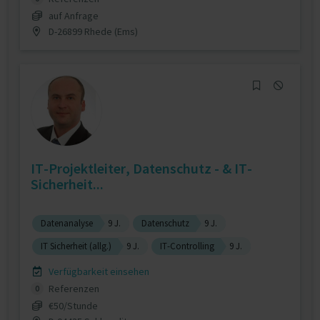
auf Anfrage
D-26899 Rhede (Ems)
IT-Projektleiter, Datenschutz - & IT-
Sicherheit...
Datenanalyse
9 J.
Datenschutz
9 J.
IT Sicherheit (allg.)
9 J.
IT-Controlling
9 J.
Verfügbarkeit einsehen
Referenzen
0
€50/Stunde